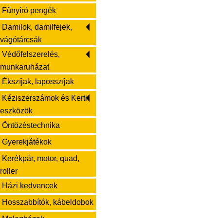
Fűnyíró pengék
Damilok, damilfejek,
vágótárcsák
Védőfelszerelés,
munkaruházat
Ékszíjak, laposszíjak
Kéziszerszámok és Kerti
eszközök
Öntözéstechnika
Gyerekjátékok
Kerékpár, motor, quad,
roller
Házi kedvencek
Hosszabbítók, kábeldobok