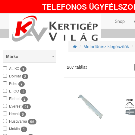
TELEFONOS ÜGYFÉLSZOL
Shop
Motorfűrész kiegészítők
Márka
207 találat
AL-KO
1
Dolmar
2
Echo
7
EFCO
1
Einhell
2
Everest
21
Hecht
6
Husqvarna
55
Makita
1