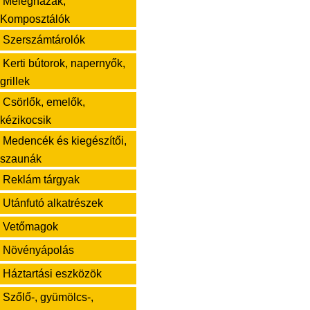
Melegházak,
Komposztálók
Szerszámtárolók
Kerti bútorok, napernyők,
grillek
Csörlők, emelők,
kézikocsik
Medencék és kiegészítői,
szaunák
Reklám tárgyak
Utánfutó alkatrészek
Vetőmagok
Növényápolás
Háztartási eszközök
Szőlő-, gyümölcs-,