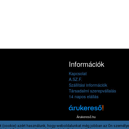
Információk
Kapcsolat
A.SZ.F.
Szállítási információk
Társadalmi szerepvállalás
14 napos elállás
Árukereső.hu
t (cookie) azért használunk, hogy weboldalunkat még jobban az Ön személye