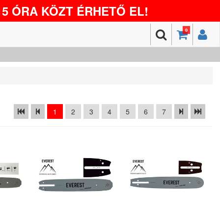
5 ÓRA KÖZT ÉRHETŐ EL!
0
1
2
3
4
5
6
7