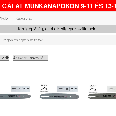
GÁLAT MUNKANAPOKON 9-11 ÉS 13-1
Akció
Kapcsolat
KertigépVilág, ahol a kertigépek születnek...
Oregon és egyéb vezetők