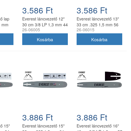
3.586 Ft
3.586 Ft
ő lap
Everest láncvezető 12"
Everest láncvezető 13"
,3 mm
30 cm 3/8 LP 1,3 mm 44
33 cm .325 1,5 mm 56
26-06005
26-06015
szem
szem
3.886 Ft
3.886 Ft
tő 15"
Everest láncvezető 15"
Everest láncvezető 16"