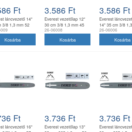
586 Ft
3.586 Ft
3.586 Ft
st láncvezető 14"
Everest vezetőlap 12"
Everest láncvezet
m 3/8 1,3 mm 52
30 cm 3/8 1,3 mm 45
14" 35 cm 3/8 1
6009
26-06008
26-06006
szem
50 szem
736 Ft
3.736 Ft
3.736 Ft
st láncvezető 16"
Everest vezetőlap 13"
Everest láncveze