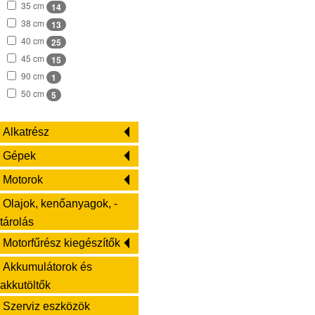
35 cm
14
67 szem
1
38 cm
13
68 szem
4
40 cm
25
70 szem
1
45 cm
15
72 szem
9
90 cm
1
114 szem
1
50 cm
5
Alkatrész
Gépek
Motorok
Olajok, kenőanyagok, -
tárolás
Motorfűrész kiegészítők
Akkumulátorok és
akkutöltők
Szerviz eszközök