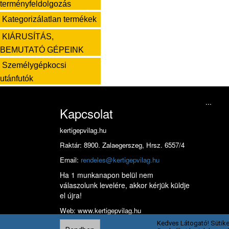
terményfeldolgozás
Kategorizálatlan termékek
KIÁRUSÍTÁS,
BEMUTATÓ GÉPEINK
Személygépkocsi
utánfutók
...
Kapcsolat
kertigepvilag.hu
Raktár: 8900. Zalaegerszeg, Hrsz. 6557/4
Email:
rendeles@kertigepvilag.hu
Ha 1 munkanapon belül nem
válaszolunk levelére, akkor kérjük küldje
el újra!
Web: www.kertigepvilag.hu
Kedves Látogató! Sütike