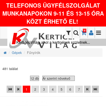
TELEFONOS ÜGYFÉLSZOLGÁLAT
MUNKANAPOKON 9-11 ÉS 13-15 ÓRA
KÖZT ÉRHETŐ EL!
0
KertigépVilág, ahol a kertigépek születnek...
Gépek
Fűnyírók
481 találat
1
2
3
4
5
6
7