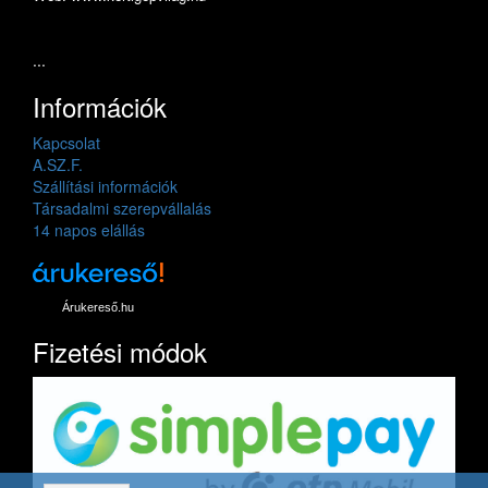
...
Információk
Kapcsolat
A.SZ.F.
Szállítási információk
Társadalmi szerepvállalás
14 napos elállás
Árukereső.hu
Fizetési módok