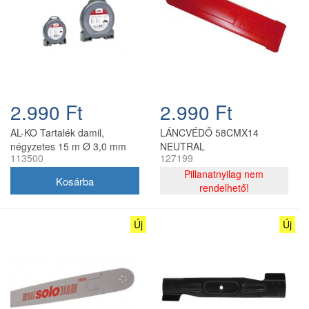
2.990 Ft
2.990 Ft
AL-KO Tartalék damil,
LÁNCVÉDŐ 58CMX14
négyzetes 15 m Ø 3,0 mm
NEUTRAL
113500
127199
Pillanatnyilag nem
rendelhető!
Új
Új