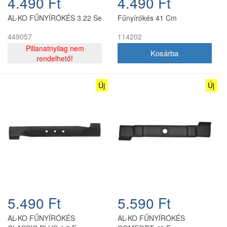
4.490 Ft
4.490 Ft
AL-KO FŰNYÍRÓKÉS 3.22 Se
Fűnyírókés 41 Cm
449057
114202
Pillanatnyilag nem
rendelhető!
Új
Új
5.490 Ft
5.590 Ft
AL-KO FŰNYÍRÓKÉS
AL-KO FŰNYÍRÓKÉS