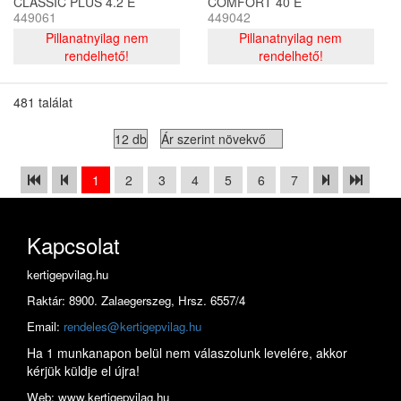
CLASSIC PLUS 4.2 E
COMFORT 40 E
449061
449042
Pillanatnyilag nem
Pillanatnyilag nem
rendelhető!
rendelhető!
481 találat
1
2
3
4
5
6
7
Kapcsolat
kertigepvilag.hu
Raktár: 8900. Zalaegerszeg, Hrsz. 6557/4
Email:
rendeles@kertigepvilag.hu
Ha 1 munkanapon belül nem válaszolunk levelére, akkor
kérjük küldje el újra!
Web: www.kertigepvilag.hu