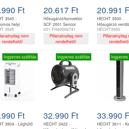
.990 Ft
20.617 Ft
20.991 F
T 3545 -
Hősugárzó/konvektor
HECHT 3500 -
romos helyi
SCF 2001 Sencor
Hősugárzó ventilá
T 3545
031-FH40006741
HECHT3500
berendezés
2000W, 3 fokozat,
és termosztáttal
llanatnyilag nem
ventillátor
Pillanatnyilag nem
Pillanatnyilag
rendelhető!
rendelhető!
rendelhető
Ingyenes szállítás
Ingyenes szállítás
Ingyenes 
.990 Ft
32.990 Ft
33.990 F
T 3804 - Léghűtő
HECHT 3422 -
HECHT 3611 - K