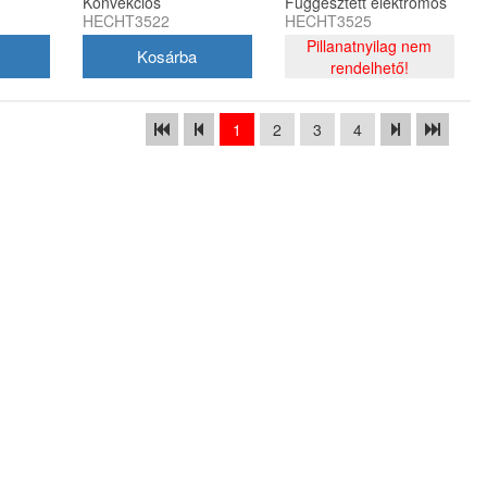
Konvekciós
Függesztett elektromos
HECHT3522
HECHT3525
hősugárzó=hecht3621
fűtő
Pillanatnyilag nem
rendelhető!
1
2
3
4