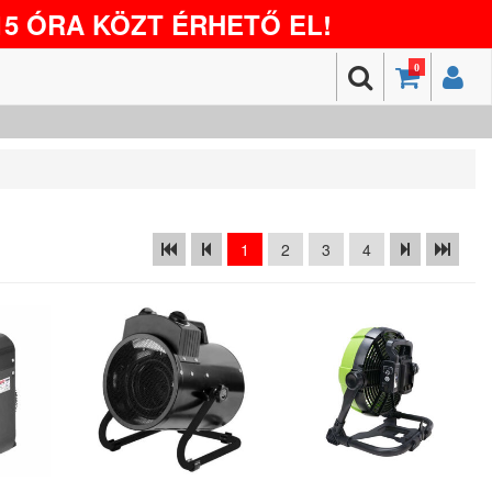
5 ÓRA KÖZT ÉRHETŐ EL!
0
1
2
3
4