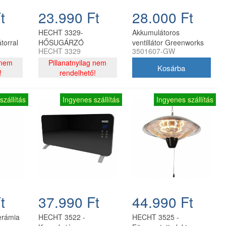
t
23.990 Ft
28.000 Ft
HECHT 3329-
Akkumulátoros
torral
HŐSUGÁRZÓ
ventillátor Greenworks
HECHT 3329
3501607-GW
G24FAN 24v akku és
 nem
Pillanatnyilag nem
töltő nélkül
!
rendelhető!
szállítás
Ingyenes szállítás
Ingyenes szállítás
t
37.990 Ft
44.990 Ft
erámia
HECHT 3522 -
HECHT 3525 -