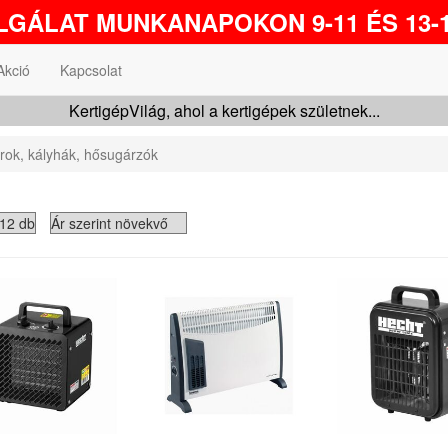
GÁLAT MUNKANAPOKON 9-11 ÉS 13-1
Akció
Kapcsolat
KertigépVilág, ahol a kertigépek születnek...
orok, kályhák, hősugárzók