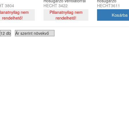
Hősugárzó ventilátorral
hősugárzó
T 3804
HECHT 3422
HECHT3611
llanatnyilag nem
Pillanatnyilag nem
rendelhető!
rendelhető!