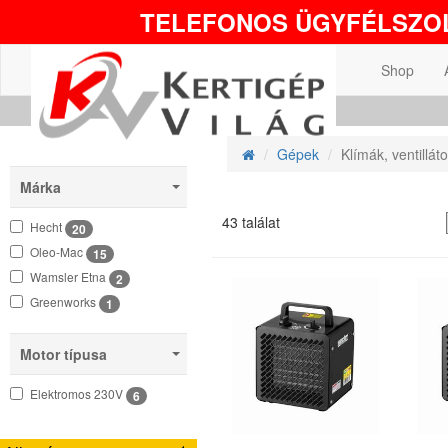
TELEFONOS ÜGYFÉLSZOL
Shop
Gépek
Klímák, ventillát
Márka
43 találat
Hecht
20
Oleo-Mac
15
Wamsler Etna
2
Greenworks
1
Motor típusa
Elektromos 230V
6