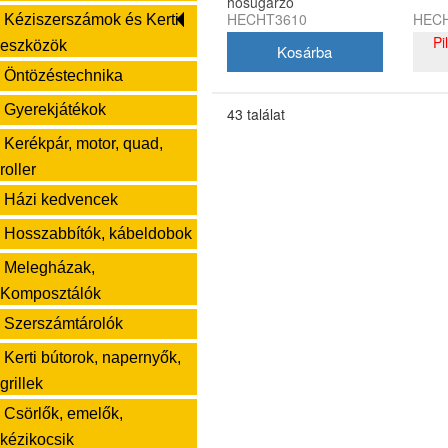
hősugárzó
HECHT3610
HECH
Kéziszerszámok és Kerti
Pi
eszközök
Öntözéstechnika
Gyerekjátékok
43 találat
Kerékpár, motor, quad,
roller
Házi kedvencek
Hosszabbítók, kábeldobok
Melegházak,
Komposztálók
Szerszámtárolók
Kerti bútorok, napernyők,
grillek
Csörlők, emelők,
kézikocsik