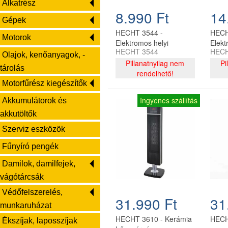
Alkatrész
8.990 Ft
14
Gépek
HECHT 3544 -
HECH
Motorok
Elektromos helyi
Elekt
HECHT 3544
HECH
fűtőberendezés
fűtő
Olajok, kenőanyagok, -
Pillanatnyilag nem
Pi
tárolás
rendelhető!
Motorfűrész kiegészítők
Ingyenes szállítás
Akkumulátorok és
akkutöltők
Szerviz eszközök
Fűnyíró pengék
Damilok, damilfejek,
vágótárcsák
Védőfelszerelés,
31.990 Ft
31
munkaruházat
HECHT 3610 - Kerámia
HECH
Ékszíjak, laposszíjak