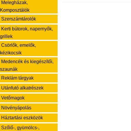
Melegházak,
Komposztálók
Szerszámtárolók
Kerti bútorok, napernyők,
grillek
Csörlők, emelők,
kézikocsik
Medencék és kiegészítői,
szaunák
Reklám tárgyak
Utánfutó alkatrészek
Vetőmagok
Növényápolás
Háztartási eszközök
Szőlő-, gyümölcs-,