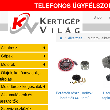
TELEFONOS ÜGYFÉLSZOL
Shop
Alkatrész
Motorok alkat
Alkatrész
Gépek
Motorok
Olajok, kenőanyagok, -
tárolás
Motorfűrész kiegészítők
Berántók részei, indítók,
Üze
Akkumulátorok és
berántók (4-ütemű
sapk
akkutöltők
motor)
Szerviz eszközök