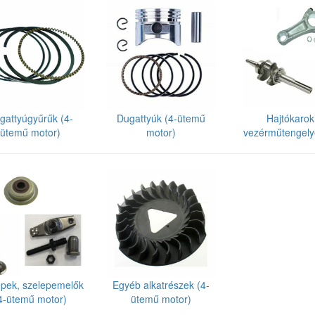
gattyúgyűrűk (4-
Dugattyúk (4-ütemű
Hajtókarok
ütemű motor)
motor)
vezérműtengely
ütemű moto
epek, szelepemelők
Egyéb alkatrészek (4-
4-ütemű motor)
ütemű motor)