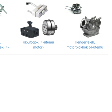
,
Kipufogók (4-ütemű
Hengerfejek,
ek (4-
motor)
motorblokkok (4-ütemű
r)
motor)