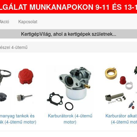
GÁLAT MUNKANAPOKON 9-11 ÉS 13-1
Akció
Kapcsolat
KertigépVilág, ahol a kertigépek születnek...
részei 4-ütemű
manyag tankok és
Karburátorok (4-ütemű
Karburátor alkat
ák (4-ütemű motor)
motor)
(4-ütemű mot