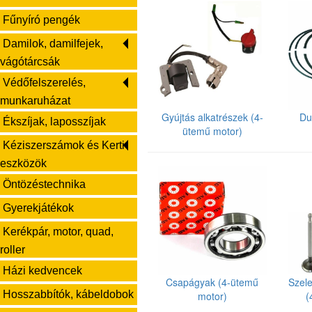
Fűnyíró pengék
Damilok, damilfejek,
vágótárcsák
Védőfelszerelés,
munkaruházat
Gyújtás alkatrészek (4-
Du
Ékszíjak, laposszíjak
ütemű motor)
Kéziszerszámok és Kerti
eszközök
Öntözéstechnika
Gyerekjátékok
Kerékpár, motor, quad,
roller
Házi kedvencek
Csapágyak (4-ütemű
Szel
Hosszabbítók, kábeldobok
motor)
(