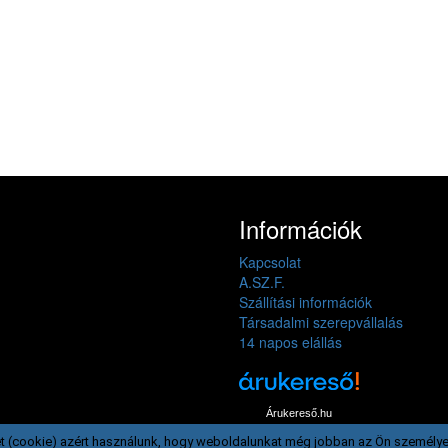
Információk
Kapcsolat
A.SZ.F.
Szállítási információk
Társadalmi szerepvállalás
14 napos elállás
Árukereső.hu
t (cookie) azért használunk, hogy weboldalunkat még jobban az Ön személye