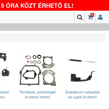
5 ÓRA KÖZT ÉRHETŐ EL!
0
részei
Tömítések, szimeringek
Szabályozó rudazatok,
or)
(4-ütemű motor)
és rugók (4-ütemű
motor)