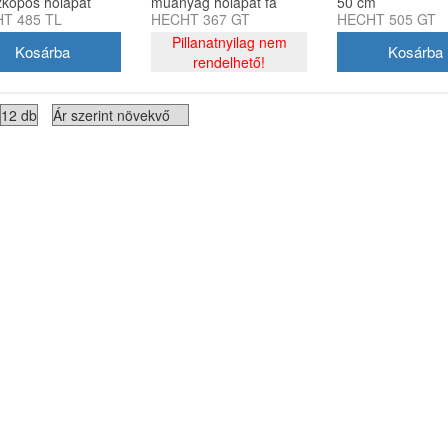
zkópos hólapát
műanyag hólapát fa
50 cm
T 485 TL
HECHT 367 GT
HECHT 505 GT
nium nyéllel
nyéllel 37 cm
munkaszélességg
munkaszélesség 125
Pillanatnyilag nem
141 cm nyéllel
cm
rendelhető!