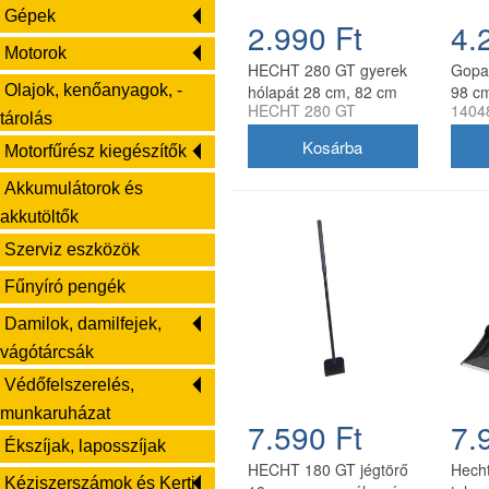
Gépek
2.990 Ft
4.
Motorok
HECHT 280 GT gyerek
Gopar
Olajok, kenőanyagok, -
hólapát 28 cm, 82 cm
98 c
HECHT 280 GT
1404
nyéllel
tárolás
Motorfűrész kiegészítők
Akkumulátorok és
akkutöltők
Szerviz eszközök
Fűnyíró pengék
Damilok, damilfejek,
vágótárcsák
Védőfelszerelés,
munkaruházat
7.590 Ft
7.
Ékszíjak, laposszíjak
HECHT 180 GT jégtörő
Hech
Kéziszerszámok és Kerti