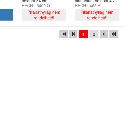
hólapát 54 cm
alumínium hólapát 46
HECHT 5400 GT
HECHT 465 AL
el,
munkaszélességgel,
cm munkaszélességgel,
141 cm nyéllel
Pillanatnyilag nem
130 cm nyéllel
Pillanatnyilag nem
rendelhető!
rendelhető!
1
2