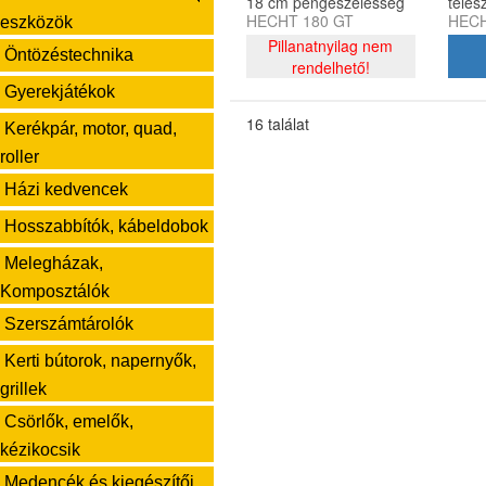
18 cm pengeszélesség
teles
HECHT 180 GT
HECH
145 cm nyéllel
alumí
eszközök
Pillanatnyilag nem
Öntözéstechnika
rendelhető!
Gyerekjátékok
16 találat
Kerékpár, motor, quad,
roller
Házi kedvencek
Hosszabbítók, kábeldobok
Melegházak,
Komposztálók
Szerszámtárolók
Kerti bútorok, napernyők,
grillek
Csörlők, emelők,
kézikocsik
Medencék és kiegészítői,