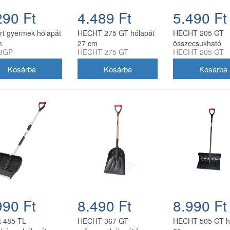
290 Ft
4.489 Ft
5.490 Ft
t gyermek hólapát
HECHT 275 GT hólapát
HECHT 205 GT
m
27 cm
összecsukható
8GP
HECHT 275 GT
HECHT 205 GT
munkaszélességgel
teleszkópos alum
hólapát 20,5 cm
990 Ft
8.490 Ft
8.990 Ft
t 485 TL
HECHT 367 GT
HECHT 505 GT h