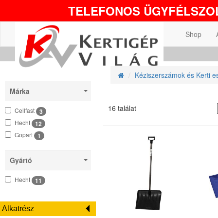
TELEFONOS ÜGYFÉLSZOL
Shop
Kéziszerszámok és Kerti e
Márka
16 találat
Cellfast
3
Hecht
12
Gopart
1
Gyártó
Hecht
11
Alkatrész