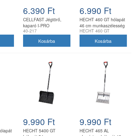
6.390 Ft
6.990 Ft
CELLFAST Jégtörő,
HECHT 460 GT hólapát
kaparó I-PRO
46 cm munkaszélesség
40-217
HECHT 460 GT
ínium
131 cm nyéllel
9.990 Ft
9.990 Ft
ólapát
HECHT 5400 GT
HECHT 465 AL