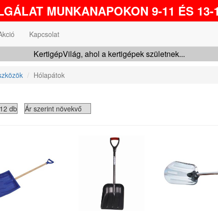
GÁLAT MUNKANAPOKON 9-11 ÉS 13-1
Akció
Kapcsolat
KertigépVilág, ahol a kertigépek születnek...
szközök
Hólapátok