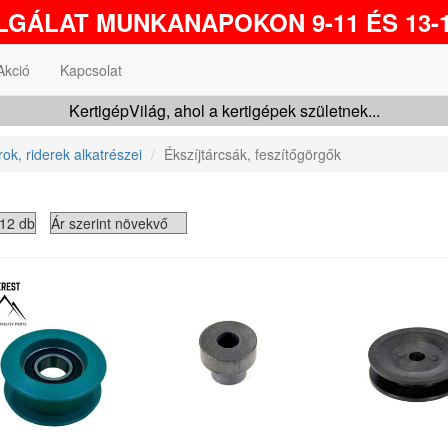
GÁLAT MUNKANAPOKON 9-11 ÉS 13-1
Akció
Kapcsolat
KertigépVilág, ahol a kertigépek születnek...
rok, riderek alkatrészei
Ékszíjtárcsák, feszítőgörgők