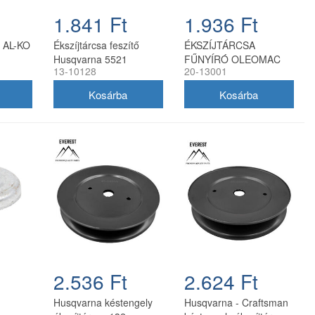
1.841 Ft
1.936 Ft
ó AL-KO
Ékszíjtárcsa feszítő
ÉKSZÍJTÁRCSA
Husqvarna 5521
FŰNYÍRÓ OLEOMAC
13-10128
20-13001
utángyártott
66071084R EVEREST
2.536 Ft
2.624 Ft
Husqvarna késtengely
Husqvarna - Craftsman