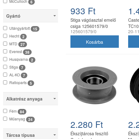
McCulloch
6
933 Ft
1.
MTD
49
Gyártó
Murray
10
Stiga vágóasztal emelő
Cast
Oleo-Mac
1
csiga 125601579/0
TC10
Utángyártott
15
125601579/0
20-1
ékszí
Partner
4
Hecht
2
Seco
3
MTD
27
Stiga
15
Everest
38
Snapper
3
Husqvarna
2
Wolf
1
Stiga
7
AL-KO
7
Ratioparts
5
Alkatrész anyaga
Fém
84
Műanyag
24
2.280 Ft
2.
Ékszíjtárcsa feszítő
Ékszí
Tárcsa típusa