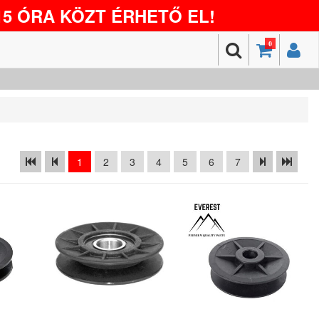
5 ÓRA KÖZT ÉRHETŐ EL!
0
1
2
3
4
5
6
7