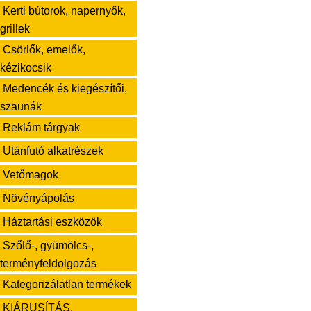
Kerti bútorok, napernyők,
grillek
Csörlők, emelők,
kézikocsik
Medencék és kiegészítői,
szaunák
Reklám tárgyak
Utánfutó alkatrészek
Vetőmagok
Növényápolás
Háztartási eszközök
Szőlő-, gyümölcs-,
terményfeldolgozás
Kategorizálatlan termékek
KIÁRUSÍTÁS,