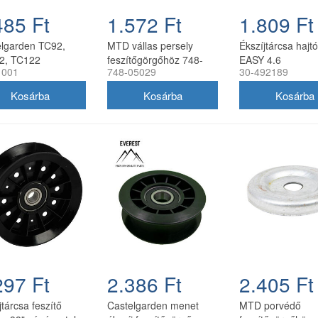
485 Ft
1.572 Ft
1.809 Ft
elgarden TC92,
MTD vállas persely
Ékszíjtárcsa hajt
2, TC122
feszítőgörgőhöz 748-
EASY 4.6
1001
748-05029
30-492189
jtárcsa 50mm
05029A
297 Ft
2.386 Ft
2.405 Ft
jtárcsa feszítő
Castelgarden menet
MTD porvédő