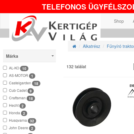
TELEFONOS ÜGYFÉLSZOL
Shop
Alkatrész
Fűnyíró trakto
Márka
132 találat
AL-KO
10
AS-MOTOR
1
Castelgarden
18
Cub Cadet
9
Craftsman
18
Hecht
2
Honda
2
Husqvarna
32
John Deere
2