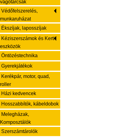
vágótárcsák
Védőfelszerelés,
munkaruházat
Ékszíjak, laposszíjak
Kéziszerszámok és Kerti
eszközök
Öntözéstechnika
Gyerekjátékok
Kerékpár, motor, quad,
roller
Házi kedvencek
Hosszabbítók, kábeldobok
Melegházak,
Komposztálók
Szerszámtárolók