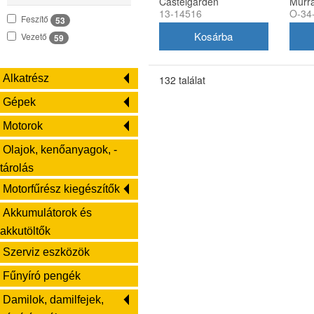
Castelgarden
Murra
13-14516
O-34
325601570/1
utáng
Feszítő
53
utángyártott
Vezető
59
Alkatrész
132 találat
Gépek
Motorok
Olajok, kenőanyagok, -
tárolás
Motorfűrész kiegészítők
Akkumulátorok és
akkutöltők
Szerviz eszközök
Fűnyíró pengék
Damilok, damilfejek,