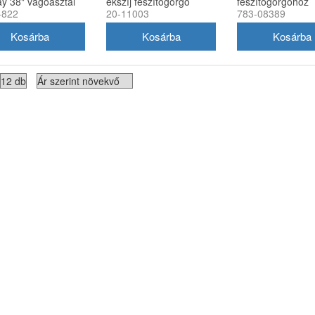
y 38" vágóasztal
ékszíj feszítőgörgő
feszítőgörgőhöz
-822
20-11003
783-08389
yártott
86mm