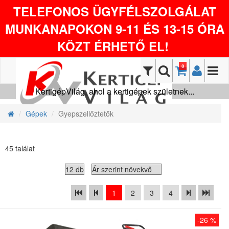
TELEFONOS ÜGYFÉLSZOLGÁLAT
MUNKANAPOKON 9-11 ÉS 13-15 ÓRA
KÖZT ÉRHETŐ EL!
0
KertigépVilág, ahol a kertigépek születnek...
Gépek
Gyepszellőztetők
45 találat
1
2
3
4
-26 %