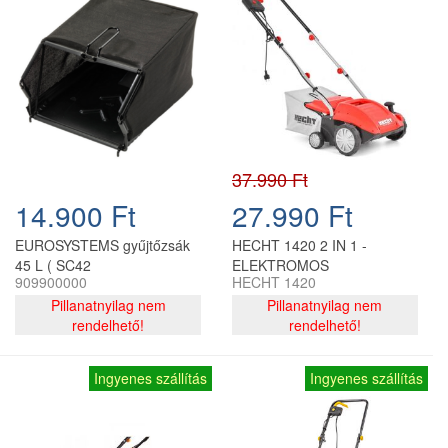
37.990 Ft
14.900 Ft
27.990 Ft
EUROSYSTEMS gyűjtőzsák
HECHT 1420 2 IN 1 -
45 L ( SC42
ELEKTROMOS
909900000
HECHT 1420
gyepszellőztetőhöz )
GYEPSZELLŐZTETŐ
Pillanatnyilag nem
Pillanatnyilag nem
rendelhető!
rendelhető!
Ingyenes szállítás
Ingyenes szállítás