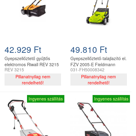
42.929 Ft
49.810 Ft
Gyepszellőztető gyűjtős
Gyepszellőztető-talajlazító el.
elektromos Riwall REV 3215
FZV 2005-E Fieldmann
REV 3215
031-FH50008342
1500 w, 32 cm, késes és
1500W, 32 cm, 40l
rugós tengely
Pillanatnyilag nem
Pillanatnyilag nem
rendelhető!
rendelhető!
Ingyenes szállítás
Ingyenes szállítás