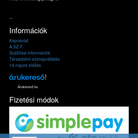
...
Információk
Kapcsolat
A.SZ.F.
Szállítási információk
Társadalmi szerepvállalás
14 napos elállás
Árukereső.hu
Fizetési módok