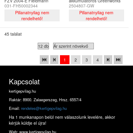
FZV 2004-E Fieldmann
akkumulátoros Greenworks
031-FH50002344
2504807-GW
1500W, 32 cm, 40l
G40DT35 40 v, 35 cm, rugós
Pillanatnyilag nem
tengely
Pillanatnyilag nem
rendelhető!
rendelhető!
45 találat
1
2
3
4
Kapcsolat
kertigepvilag.hu
Raktár: 8900. Zalaegerszeg, Hrsz. 6557/4
Email:
rendeles@kertigepvilag.hu
Ha 1 munkanapon belül nem válaszolunk levelére, akkor
kérjük küldje el újra!
Web: www.kertigepvilag.hu