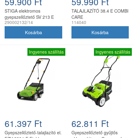
59.900 Ft
59.990 Ft
STIGA elektromos
TALAJLAZÍTÓ 38.4 E COMBI
gyepszellőztető SV 213 E
CARE
290002132/14
114040
1300W
Ingyenes szállítás
Ingyenes szállítás
61.397 Ft
62.811 Ft
Gyepszellőztető-talajlazító el.
Gyepszellőztető gyűjtős