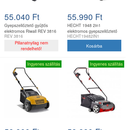
55.040 Ft
55.990 Ft
Gyepszellőztető gyűjtős
HECHT 1948 2in1
elektromos Riwall REV 3816
elektromos gyepszellőztető
REV 3816
HECHT19482IN1
1600 w, 38 cm, késes és
2000 W, 40 cm
rugós tengely
Pillanatnyilag nem
rendelhető!
Ingyenes szállítás
Ingyenes szállítás