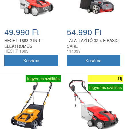
49.990 Ft
54.990 Ft
HECHT 1683 2 IN 1 -
TALAJLAZÍTÓ 32.4 E BASIC
ELEKTROMOS
CARE
HECHT 1683
114039
GYEPSZELLŐZTETŐ
Ingyenes szállítás
Új
Ingyenes szállítás