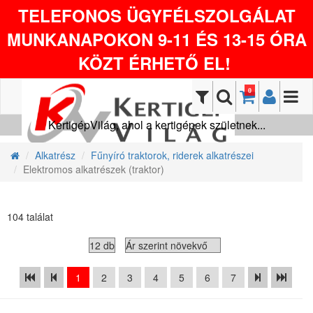
TELEFONOS ÜGYFÉLSZOLGÁLAT
MUNKANAPOKON 9-11 ÉS 13-15 ÓRA
KÖZT ÉRHETŐ EL!
0
KertigépVilág, ahol a kertigépek születnek...
Alkatrész
Fűnyíró traktorok, riderek alkatrészei
Elektromos alkatrészek (traktor)
104 találat
1
2
3
4
5
6
7