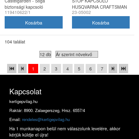
Castelgarden - Stiga
STOP KAPCSOLÓ
biztonsági kapcsoló
HUSQVARNA CRAFTSMAN
119410622/1
23-05002
119410613/0
104 találat
1
2
3
4
5
6
7
Kapcsolat
kertigepvilag.hu
Raktár: 8900. Zalaegerszeg, Hrsz. 6557/4
Email:
rendeles@kertigepvilag.hu
Ha 1 munkanapon belül nem válaszolunk levelére, akkor
kérjük küldje el újra!