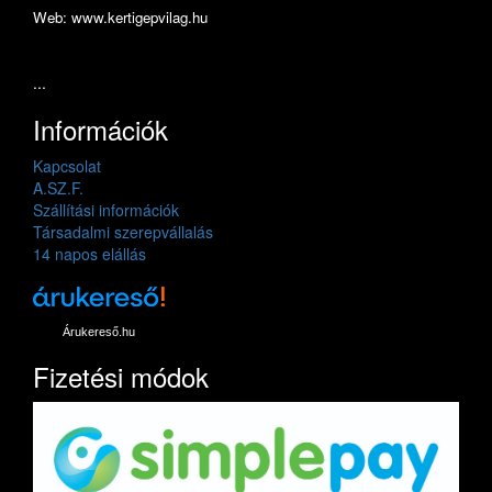
Web: www.kertigepvilag.hu
...
Információk
Kapcsolat
A.SZ.F.
Szállítási információk
Társadalmi szerepvállalás
14 napos elállás
Árukereső.hu
Fizetési módok