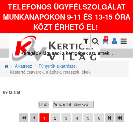
TELEFONOS ÜGYFÉLSZOLGÁLAT
MUNKANAPOKON 9-11 ÉS 13-15 ÓRA
KÖZT ÉRHETŐ EL!
0
KertigépVilág, ahol a kertigépek születnek...
Alkatrész
Fűnyírók alkatrészei
Késtartó csavarok, alátétek, reteszek, ékek
69 találat
1
2
3
4
5
6