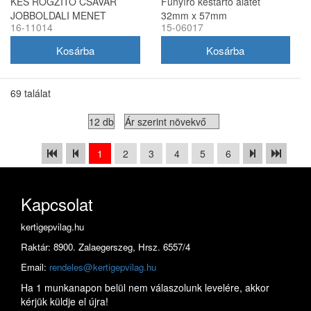
KÉS RÖGZÍTŐ CSAVAR
Fűnyíró késtartó alátét
JOBBOLDALI MENET
32mm x 57mm
16-11014
15-06017
CASTELGARDEN TRAKTOR
EVEREST
69 találat
1
2
3
4
5
6
Kapcsolat
kertigepvilag.hu
Raktár: 8900. Zalaegerszeg, Hrsz. 6557/4
Email:
rendeles@kertigepvilag.hu
Ha 1 munkanapon belül nem válaszolunk levelére, akkor
kérjük küldje el újra!