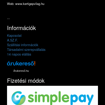
Web: www.kertigepvilag.hu
...
Információk
Kapcsolat
A.SZ.F.
Szállítási információk
Társadalmi szerepvállalás
14 napos elállás
Árukereső.hu
Fizetési módok