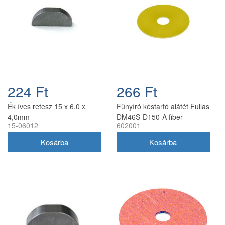
224 Ft
266 Ft
Ék íves retesz 15 x 6,0 x
Fűnyíró késtartó alátét Fullas
4,0mm
DM46S-D150-A fiber
15-06012
602001