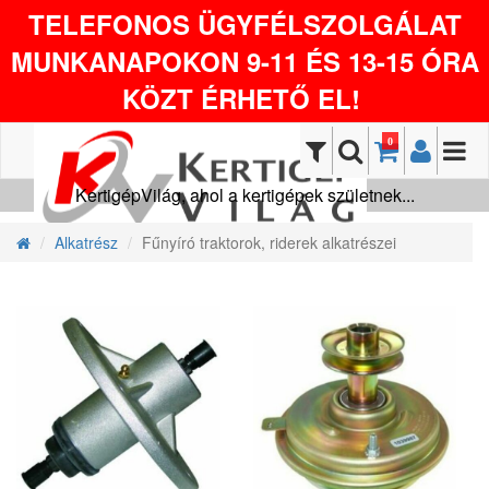
TELEFONOS ÜGYFÉLSZOLGÁLAT
MUNKANAPOKON 9-11 ÉS 13-15 ÓRA
KÖZT ÉRHETŐ EL!
0
KertigépVilág, ahol a kertigépek születnek...
Alkatrész
Fűnyíró traktorok, riderek alkatrészei