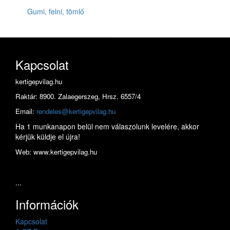
Gumi, felni, tömlő
Kapcsolat
kertigepvilag.hu
Raktár: 8900. Zalaegerszeg, Hrsz. 6557/4
Email:
rendeles@kertigepvilag.hu
Ha 1 munkanapon belül nem válaszolunk levelére, akkor
kérjük küldje el újra!
Web: www.kertigepvilag.hu
...
Információk
Kapcsolat