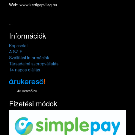
Web: www.kertigepvilag.hu
...
Információk
Kapcsolat
A.SZ.F.
Szállítási információk
Társadalmi szerepvállalás
14 napos elállás
Árukereső.hu
Fizetési módok