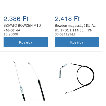
2.386 Ft
2.418 Ft
SZIVATÓ BOWDEN MTD
Bowden magasságállító AL-
746-0614A
KO T750, RT14-85, T13-
18-25008
30-521129/M
85HD, RT14-85HD
utángyártott