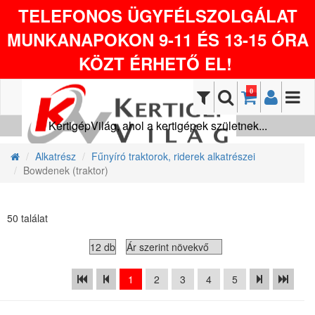
TELEFONOS ÜGYFÉLSZOLGÁLAT
MUNKANAPOKON 9-11 ÉS 13-15 ÓRA
KÖZT ÉRHETŐ EL!
0
KertigépVilág, ahol a kertigépek születnek...
Alkatrész
Fűnyíró traktorok, riderek alkatrészei
Bowdenek (traktor)
50 találat
1
2
3
4
5