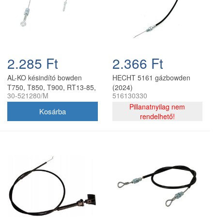
2.285 Ft
2.366 Ft
AL-KO késindító bowden
HECHT 5161 gázbowden
T750, T850, T900, RT13-85,
(2024)
30-521280/M
516130330
RT14-85
Pillanatnyilag nem
rendelhető!