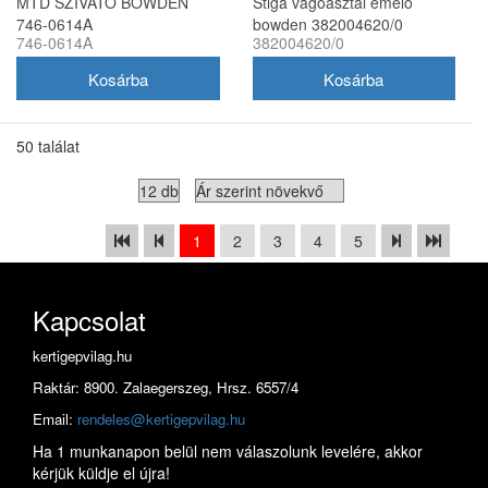
MTD SZIVATÓ BOWDEN
Stiga vágóasztal emelő
746-0614A
bowden 382004620/0
746-0614A
382004620/0
50 találat
1
2
3
4
5
Kapcsolat
kertigepvilag.hu
Raktár: 8900. Zalaegerszeg, Hrsz. 6557/4
Email:
rendeles@kertigepvilag.hu
Ha 1 munkanapon belül nem válaszolunk levelére, akkor
kérjük küldje el újra!