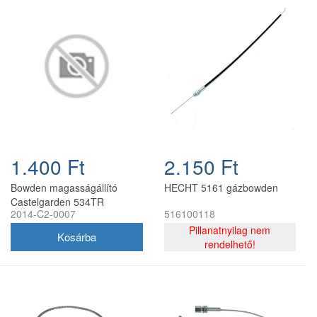
1.400 Ft
2.150 Ft
Bowden magasságállító
HECHT 5161 gázbowden
Castelgarden 534TR
2014-C2-0007
516100118
utángyártott
Pillanatnyilag nem
rendelhető!