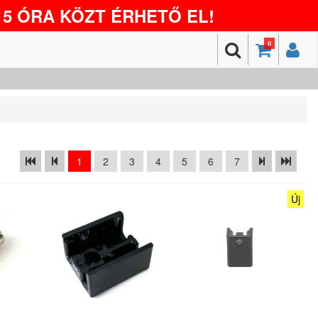
5 ÓRA KÖZT ÉRHETŐ EL!
0
1
2
3
4
5
6
7
Új