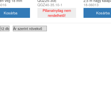
en vég 18 mm
QGZ25-30E
2,5 m nagy kalap
6016
QGZ40-35.10-1
18-06013
vízszivattyúhoz
véggel - T
Pillanatnyilag nem
rendelhető!