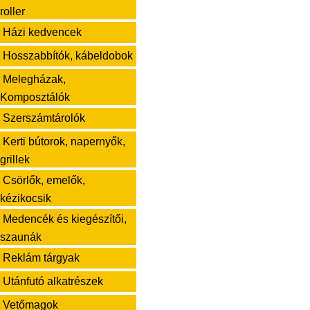
roller
Házi kedvencek
Hosszabbítók, kábeldobok
Melegházak,
Komposztálók
Szerszámtárolók
Kerti bútorok, napernyők,
grillek
Csörlők, emelők,
kézikocsik
Medencék és kiegészítői,
szaunák
Reklám tárgyak
Utánfutó alkatrészek
Vetőmagok