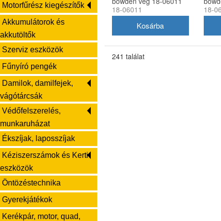
bowden vég 18-06011
bowd
Motorfűrész kiegészítők
18-06011
18-0
Akkumulátorok és
akkutöltők
Szerviz eszközök
241 találat
Fűnyíró pengék
Damilok, damilfejek,
vágótárcsák
Védőfelszerelés,
munkaruházat
Ékszíjak, laposszíjak
Kéziszerszámok és Kerti
eszközök
Öntözéstechnika
Gyerekjátékok
Kerékpár, motor, quad,