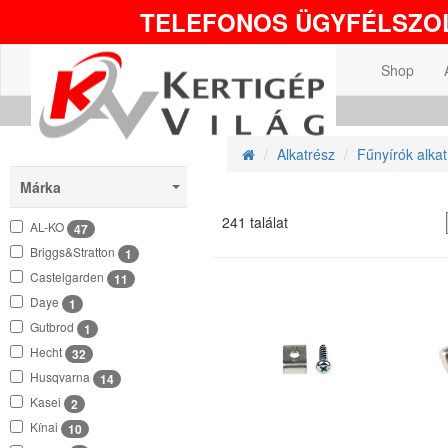
TELEFONOS ÜGYFÉLSZOL
Shop
Alkatrész
Fűnyírók alkat
Márka
241 találat
AL-KO
47
Briggs&Stratton
1
Castelgarden
11
Daye
1
Gutbrod
1
Hecht
32
Husqvarna
14
Kasei
2
Kínai
10