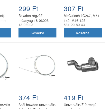
299 Ft
307 Ft
májú
Bowden rögzítő
McCulloch LC247, M51-
5 mm
műanyag 18-06023
140, M46-125
18-06023
531-20-80-43
bowdenrögzítő 35 mm
374 Ft
419 Ft
erzális
Acél bowden univerzális
Univerzális Z formájú