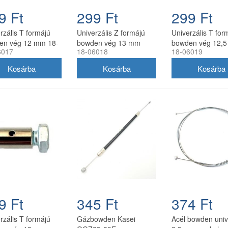
9 Ft
299 Ft
299 Ft
rzális T formájú
Univerzális Z formájú
Univerzális T for
en vég 12 mm 18-
bowden vég 13 mm
bowden vég 12,
6017
18-06018
18-06019
7
EVEREST
18-06019
9 Ft
345 Ft
374 Ft
rzális T formájú
Gázbowden Kasei
Acél bowden univ