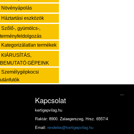
Növényápolás
Háztartási eszközök
Szőlő-, gyümölcs-,
terményfeldolgozás
Kategorizálatlan termékek
KIÁRUSÍTÁS,
BEMUTATÓ GÉPEINK
Személygépkocsi
utánfutók
...
Kapcsolat
kertigepvilag.hu
Raktár: 8900. Zalaegerszeg, Hrsz. 6557/4
Email:
rendeles@kertigepvilag.hu