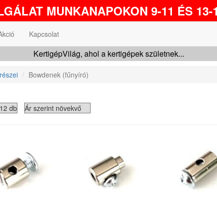
GÁLAT MUNKANAPOKON 9-11 ÉS 13-1
Akció
Kapcsolat
KertigépVilág, ahol a kertigépek születnek...
részei
Bowdenek (fűnyíró)