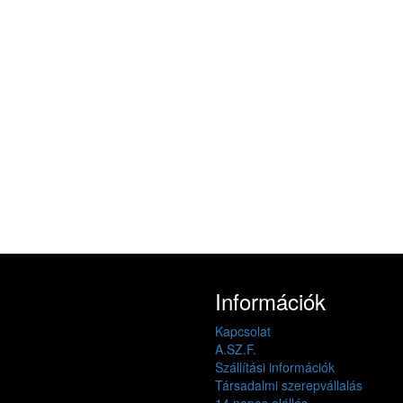
Információk
Kapcsolat
A.SZ.F.
Szállítási információk
Társadalmi szerepvállalás