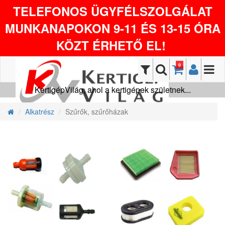
TELEFONOS ÜGYFÉLSZOLGÁLAT
MUNKANAPOKON 9-11 ÉS 13-15 ÓRA
KÖZT ÉRHETŐ EL!
0
KertigépVilág, ahol a kertigépek születnek...
Alkatrész
Szűrők, szűrőházak