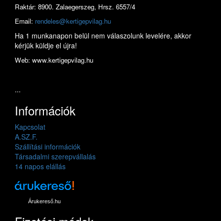
Raktár: 8900. Zalaegerszeg, Hrsz. 6557/4
Email:
rendeles@kertigepvilag.hu
Ha 1 munkanapon belül nem válaszolunk levelére, akkor
kérjük küldje el újra!
Web: www.kertigepvilag.hu
...
Információk
Kapcsolat
A.SZ.F.
Szállítási információk
Társadalmi szerepvállalás
14 napos elállás
Árukereső.hu