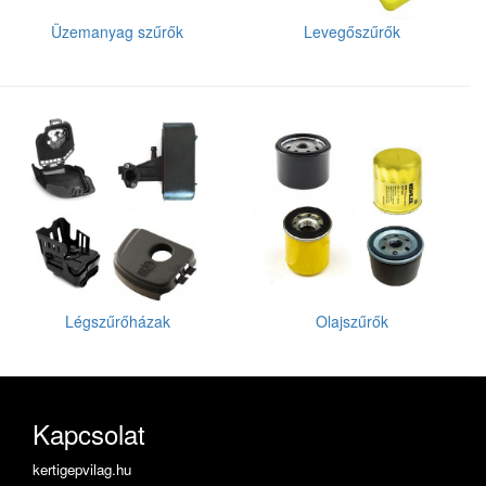
Üzemanyag szűrők
Levegőszűrők
Légszűrőházak
Olajszűrők
Kapcsolat
kertigepvilag.hu