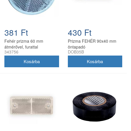
381 Ft
430 Ft
Fehér prizma 60 mm
Prizma FEHÉR 90x40 mm
átmérővel, furattal
öntapadó
343756
DOB35B
utánfutóhoz