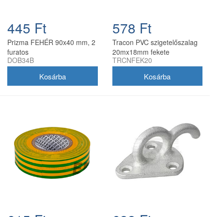
445 Ft
578 Ft
Prizma FEHÉR 90x40 mm, 2
Tracon PVC szigetelőszalag
furatos
20mx18mm fekete
DOB34B
TRCNFEK20