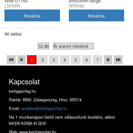
Wital UT150
4mx25mm sárga
L5035W
GP0062
96 találat
1
2
3
4
5
6
7
Kapcsolat
kertigepvilag.hu
Raktár: 8900. Zalaegerszeg, Hrsz. 6557/4
Email:
rendeles@kertigepvilag.hu
Ha 1 munkanapon belül nem válaszolunk levelére, akkor
kérjük küldje el újra!
Web: www.kertigepvilag.hu