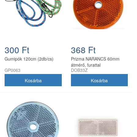
300 Ft
368 Ft
Gumipók 120cm (2db/cs)
Prizma NARANCS 60mm
átmérő, furattal
GP0063
DOB33Z