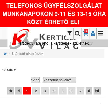
TELEFONOS ÜGYFÉLSZOLGÁLAT
MUNKANAPOKON 9-11 ÉS 13-15 ÓRA
KÖZT ÉRHETŐ EL!
0
KertigépVilág, ahol a kertigépek születnek...
Utánfutó alkatrészek
96 találat
1
2
3
4
5
6
7