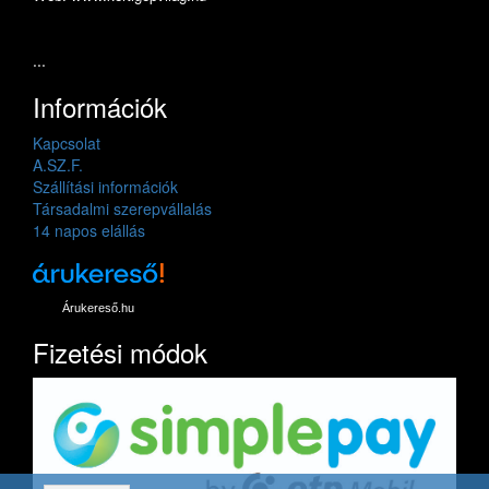
...
Információk
Kapcsolat
A.SZ.F.
Szállítási információk
Társadalmi szerepvállalás
14 napos elállás
Árukereső.hu
Fizetési módok