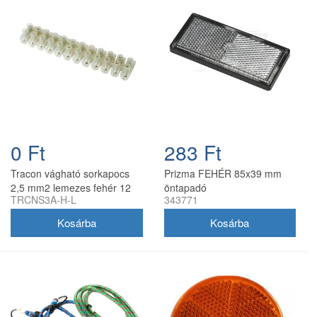
0 Ft
283 Ft
Tracon vágható sorkapocs
Prizma FEHÉR 85x39 mm
2,5 mm2 lemezes fehér 12
öntapadó
TRCNS3A-H-L
343771
tagú csoki TRCNS3A-H-L