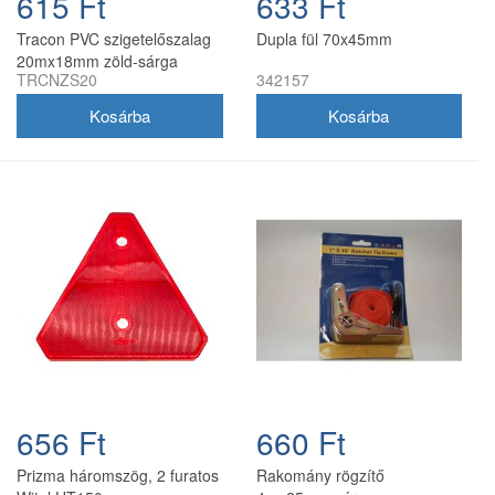
615 Ft
633 Ft
Tracon PVC szigetelőszalag
Dupla fül 70x45mm
20mx18mm zöld-sárga
TRCNZS20
342157
656 Ft
660 Ft
Prizma háromszög, 2 furatos
Rakomány rögzítő