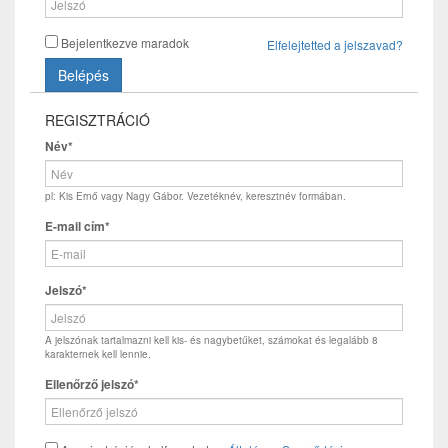
Bejelentkezve maradok
Elfelejtetted a jelszavad?
Belépés
REGISZTRÁCIÓ
Név*
pl: Kis Ernő vagy Nagy Gábor. Vezetéknév, keresztnév formában.
E-mail cím*
Jelszó*
A jelszónak tartalmazni kell kis- és nagybetűket, számokat és legalább 8
karakternek kell lennie.
Ellenőrző jelszó*