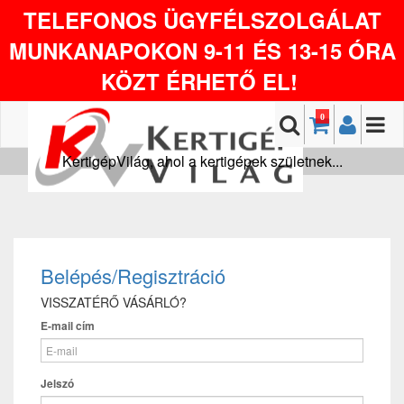
TELEFONOS ÜGYFÉLSZOLGÁLAT
MUNKANAPOKON 9-11 ÉS 13-15 ÓRA
KÖZT ÉRHETŐ EL!
0
KertigépVilág, ahol a kertigépek születnek...
Belépés/Regisztráció
VISSZATÉRŐ VÁSÁRLÓ?
E-mail cím
Jelszó