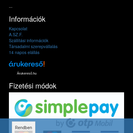
...
Információk
Kapcsolat
A.SZ.F.
Szállítási információk
Társadalmi szerepvállalás
14 napos elállás
Árukereső.hu
Fizetési módok
Rendben