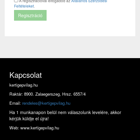
A regisztrációval elfogadod az
Általános Szerződési
Feltételeket
.
Regisztráció
Kapcsolat
kertigepvilag.hu
Raktár: 8900. Zalaegerszeg, Hrsz. 6557/4
Email:
rendeles@kertigepvilag.hu
Ha 1 munkanapon belül nem válaszolunk levelére, akkor
kérjük küldje el újra!
Web: www.kertigepvilag.hu