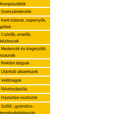
Komposztálók
Szerszámtárolók
Kerti bútorok, napernyők,
grillek
Csörlők, emelők,
kézikocsik
Medencék és kiegészítői,
szaunák
Reklám tárgyak
Utánfutó alkatrészek
Vetőmagok
Növényápolás
Háztartási eszközök
Szőlő-, gyümölcs-,
terményfeldolgozás