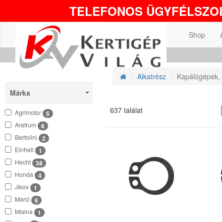
TELEFONOS ÜGYFÉLSZOL
Shop
Alkatrész
Kapálógépek, k
Márka
637 találat
Agrimotor
5
Aratrum
6
Bertolini
2
Einhell
1
Hecht
38
Honda
4
Jikov
1
Marci
6
Misina
1