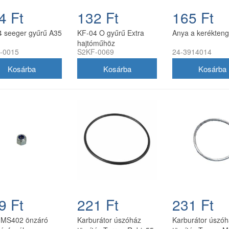
4 Ft
132 Ft
165 Ft
4 seeger gyűrű A35
KF-04 O gyűrű Extra
Anya a kerékteng
hajtóműhöz
-0015
S2KF-0069
24-3914014
9 Ft
221 Ft
231 Ft
s MS402 önzáró
Karburátor úszóház
Karburátor úszó