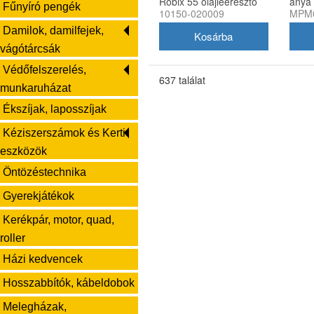
Robix 55 olajleeresztő
anya
Fűnyíró pengék
10150-020009
MPM0
Damilok, damilfejek,
vágótárcsák
Védőfelszerelés,
637 találat
munkaruházat
Ékszíjak, laposszíjak
Kéziszerszámok és Kerti
eszközök
Öntözéstechnika
Gyerekjátékok
Kerékpár, motor, quad,
roller
Házi kedvencek
Hosszabbítók, kábeldobok
Melegházak,