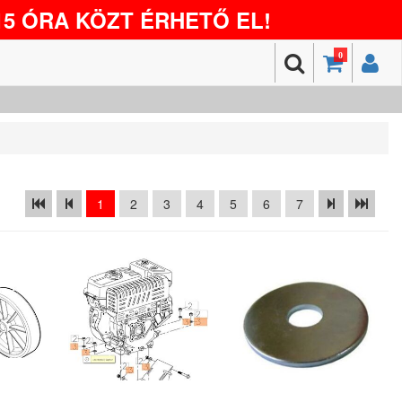
5 ÓRA KÖZT ÉRHETŐ EL!
0
1
2
3
4
5
6
7