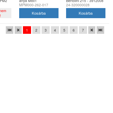
MPM2
anya M8x1
Bertolini 215 - 3912008
MPM000-262-017
24-320000028
 nem
!
1
2
3
4
5
6
7