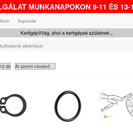
GÁLAT MUNKANAPOKON 9-11 ÉS 13-1
Akció
Kapcsolat
KertigépVilág, ahol a kertigépek születnek...
ultivátorok alkatrészei