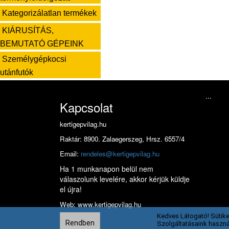
Kategorizálatlan termékek
KIÁRUSÍTÁS,
BEMUTATÓ GÉPEINK
Személygépkocsi
utánfutók
...
Kapcsolat
kertigepvilag.hu
Raktár: 8900. Zalaegerszeg, Hrsz. 6557/4
Email:
rendeles@kertigepvilag.hu
Ha 1 munkanapon belül nem
válaszolunk levelére, akkor kérjük küldje
el újra!
Web: www.kertigepvilag.hu
Kedves Látogató! Sütike
Rendben
Szolgáltatásaink haszná