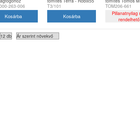
 ágfogóhoz
tömítés Terra - Robix55
tömítés Tomos 
00-263-006
T3/101
TOM206-661
O-gyűrű 42x2mm
Pillanatnyilag
rendelhető