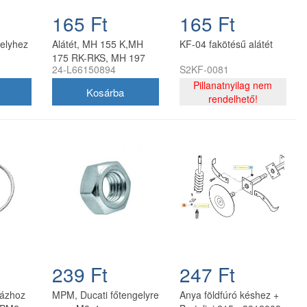
165 Ft
165 Ft
elyhez
Alátét, MH 155 K,MH
KF-04 fakötésű alátét
175 RK-RKS, MH 197
24-L66150894
S2KF-0081
RK-RKS, MH 198 RK-
RKS
Pillanatnyilag nem
rendelhető!
239 Ft
247 Ft
házhoz
MPM, Ducati főtengelyre
Anya földfúró késhez +