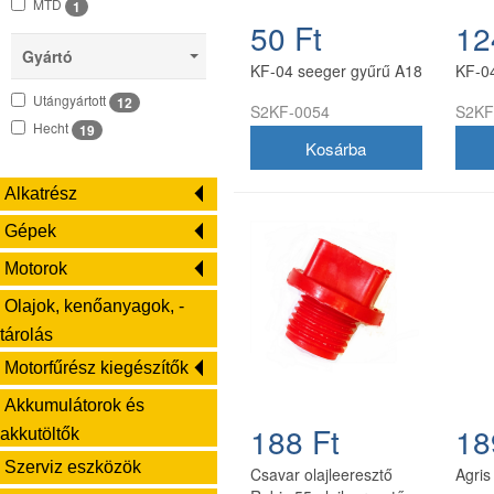
MTD
1
50 Ft
12
MPM-2 Ducati
28
Gyártó
MPM-10
10
KF-04 seeger gyűrű A18
KF-0
MF-70
14
Utángyártott
12
S2KF-0054
S2KF
Oleo-Mac
218
Hecht
19
RATO
15
RK-Szevafém
36
Alkatrész
Robi-Robix
73
Szentkirályi
151
Gépek
Tecumseh
1
Motorok
Terra
38
Olajok, kenőanyagok, -
Tomos
8
tárolás
Tryton
1
Univerzális
33
Motorfűrész kiegészítők
Zongshen
1
Akkumulátorok és
Fullas
6
188 Ft
18
akkutöltők
Riwall
1
Szerviz eszközök
Csavar olajleeresztő
Agri