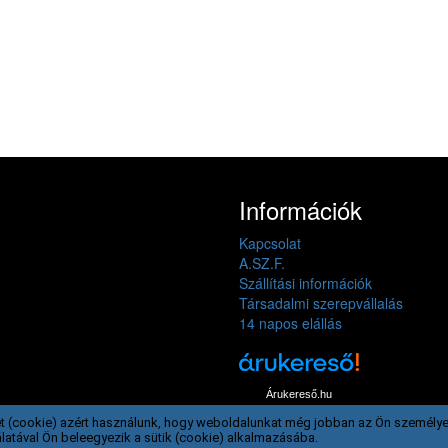
Információk
Kapcsolat
A.SZ.F.
Szállítási információk
Társadalmi szerepvállalás
14 napos elállás
Árukereső.hu
t (cookie) azért használunk, hogy weboldalunkat még jobban az Ön személye
latával Ön beleegyezik a sütik (cookie) alkalmazásába.