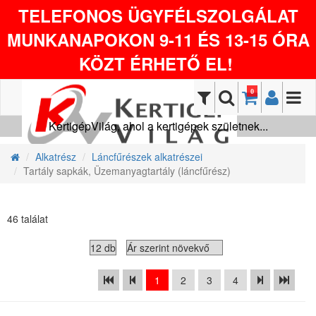
TELEFONOS ÜGYFÉLSZOLGÁLAT
MUNKANAPOKON 9-11 ÉS 13-15 ÓRA
KÖZT ÉRHETŐ EL!
0
KertigépVilág, ahol a kertigépek születnek...
Alkatrész
Láncfűrészek alkatrészei
Tartály sapkák, Üzemanyagtartály (láncfűrész)
46 találat
1
2
3
4