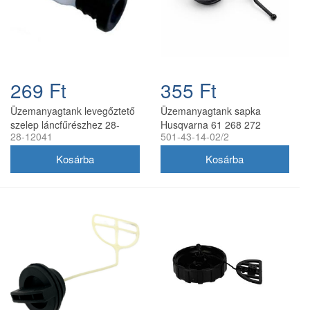
269 Ft
355 Ft
Üzemanyagtank levegőztető
Üzemanyagtank sapka
szelep láncfűrészhez 28-
Husqvarna 61 268 272
28-12041
501-43-14-02/2
12041
láncfűrészhez utángyártott