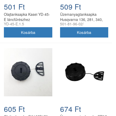
501 Ft
509 Ft
Olajtanksapka Kasei YD-45-
Üzemanyagtanksapka
E láncfűrészhez
Husqvarna 136, 281, 340,
YD-45-E.1.5
501-81-96-02/
365 láncfűrészhez
utángyártott
605 Ft
674 Ft