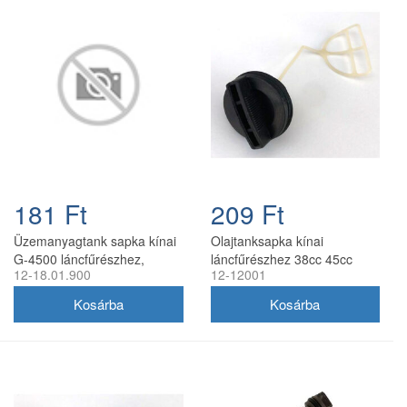
181 Ft
209 Ft
Üzemanyagtank sapka kínai
Olajtanksapka kínai
G-4500 láncfűrészhez,
láncfűrészhez 38cc 45cc
12-18.01.900
12-12001
utángyártott
52cc 58cc