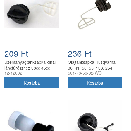
209 Ft
236 Ft
Üzemanyagtanksapka kínai
Olajtanksapka Husqvarna
láncfűrészhez 38cc 45cc
36, 41, 50, 55, 136, 254
12-12002
501-76-56-02-WO
52cc 58cc
láncfűrészhez utángyártott