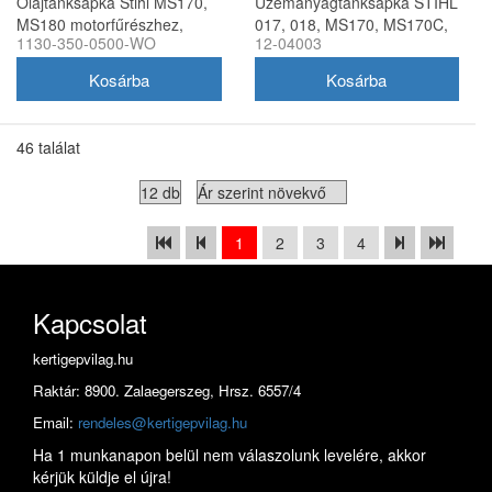
Olajtanksapka Stihl MS170,
Üzemanyagtanksapka STIHL
MS180 motorfűrészhez,
017, 018, MS170, MS170C,
1130-350-0500-WO
12-04003
utángyártott
MS180, MS180C
láncfűrészhez
46 találat
1
2
3
4
Kapcsolat
kertigepvilag.hu
Raktár: 8900. Zalaegerszeg, Hrsz. 6557/4
Email:
rendeles@kertigepvilag.hu
Ha 1 munkanapon belül nem válaszolunk levelére, akkor
kérjük küldje el újra!