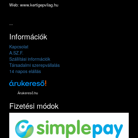
Web: www.kertigepvilag.hu
...
Információk
Kapcsolat
A.SZ.F.
Szállítási információk
Társadalmi szerepvállalás
14 napos elállás
Árukereső.hu
Fizetési módok