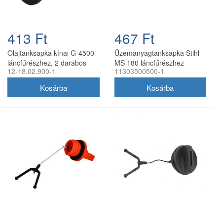
413 Ft
467 Ft
Olajtanksapka kínai G-4500
Üzemanyagtanksapka Stihl
láncfűrészhez, 2 darabos
MS 180 láncfűrészhez
12-18.02.900-1
11303500500-1
szett
utángyártott