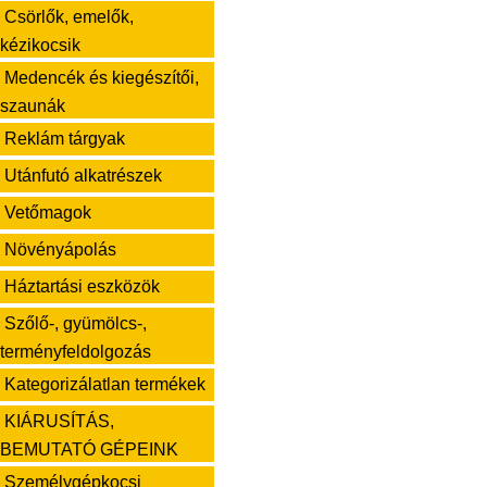
Csörlők, emelők,
kézikocsik
Medencék és kiegészítői,
szaunák
Reklám tárgyak
Utánfutó alkatrészek
Vetőmagok
Növényápolás
Háztartási eszközök
Szőlő-, gyümölcs-,
terményfeldolgozás
Kategorizálatlan termékek
KIÁRUSÍTÁS,
BEMUTATÓ GÉPEINK
Személygépkocsi