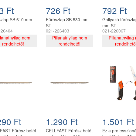
3 Ft
726 Ft
792 Ft
szlap SB 610 mm
Fűrészlap SB 530 mm
Gallyazó fűrészl
ST
mm ST
226404
021-226403
021-226067
llanatnyilag nem
Pillanatnyilag nem
Pillanatnyilag
rendelhető!
rendelhető!
rendelhető
290 Ft
1.290 Ft
1.501 Ft
FAST Fűrész betét
CELLFAST Fűrész betét
Ez a professzioná