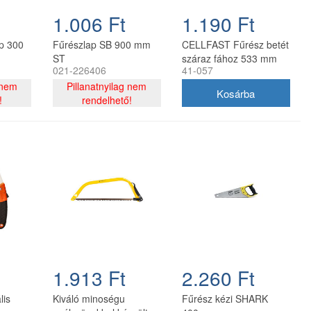
1.006 Ft
1.190 Ft
ap 300
Fűrészlap SB 900 mm
CELLFAST Fűrész betét
ST
száraz fához 533 mm
021-226406
41-057
 nem
Pillanatnyilag nem
!
rendelhető!
1.913 Ft
2.260 Ft
lis
Kiváló minoségu
Fűrész kézi SHARK