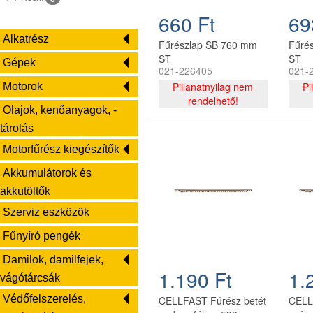
660 Ft
69
Alkatrész
Fűrészlap SB 760 mm
Fűré
ST
ST
Gépek
021-226405
021-
Pillanatnyilag nem
Pi
Motorok
rendelhető!
Olajok, kenőanyagok, -
tárolás
Motorfűrész kiegészítők
Akkumulátorok és
akkutöltők
Szerviz eszközök
Fűnyíró pengék
Damilok, damilfejek,
1.190 Ft
1.
vágótárcsák
Védőfelszerelés,
CELLFAST Fűrész betét
CELL