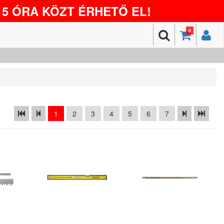
5 ÓRA KÖZT ÉRHETŐ EL!
0
1
2
3
4
5
6
7