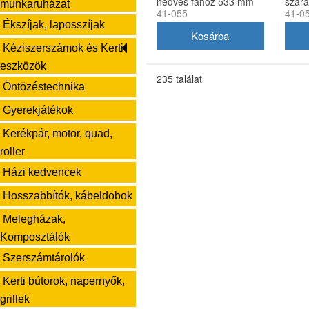
nedves fához 533 mm
szár
munkaruházat
41-055
41-0
Ékszíjak, laposszíjak
Kéziszerszámok és Kerti
eszközök
235 találat
Öntözéstechnika
Gyerekjátékok
Kerékpár, motor, quad,
roller
Házi kedvencek
Hosszabbítók, kábeldobok
Melegházak,
Komposztálók
Szerszámtárolók
Kerti bútorok, napernyők,
grillek