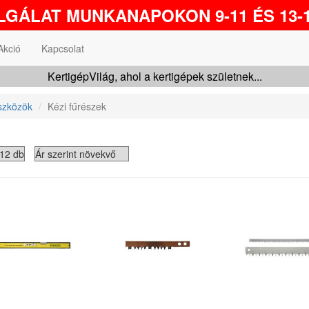
GÁLAT MUNKANAPOKON 9-11 ÉS 13-1
Akció
Kapcsolat
KertigépVilág, ahol a kertigépek születnek...
szközök
Kézi fűrészek