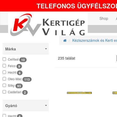
TELEFONOS ÜGYFÉLSZOL
Shop
Kéziszerszámok és Kerti e
Márka
235 találat
Cellfast
10
Felco
9
Hecht
6
Oleo-Mac
113
Silky
93
Castellari
2
Gyártó
Hecht
6