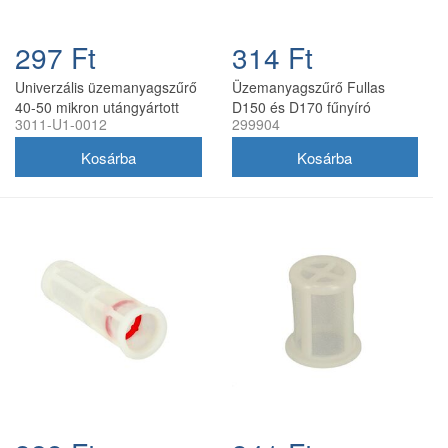
297 Ft
314 Ft
Univerzális üzemanyagszűrő
Üzemanyagszűrő Fullas
40-50 mikron utángyártott
D150 és D170 fűnyíró
3011-U1-0012
299904
motorhoz, műanyag