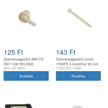
125 Ft
143 Ft
Üzemanyagszűrő Stihl TS-
Üzemanyagszűrő Loncin
350 1108 353 2500
1P65FE-3 motorhoz 60 mm
3011-S7-0031
170010017-0001
utángyártott