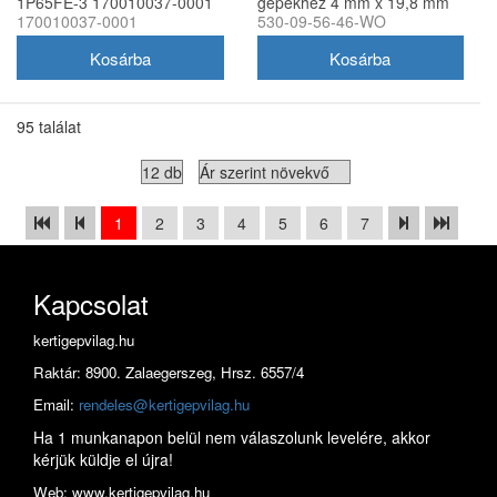
1P65FE-3 170010037-0001
gépekhez 4 mm x 19,8 mm
170010037-0001
530-09-56-46-WO
utángyártott
95 találat
1
2
3
4
5
6
7
Kapcsolat
kertigepvilag.hu
Raktár: 8900. Zalaegerszeg, Hrsz. 6557/4
Email:
rendeles@kertigepvilag.hu
Ha 1 munkanapon belül nem válaszolunk levelére, akkor
kérjük küldje el újra!
Web: www.kertigepvilag.hu