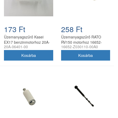
173 Ft
258 Ft
Üzemanyagszűrő Kasei
Üzemanyagszűrő RATO
EX17 benzinmotorhoz 20A-
RV150 motorhoz 16652-
20A-06401-00
16652-Z030110-00A0
06401-00
Z030110-00A0