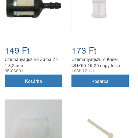
149 Ft
173 Ft
Üzemanyagszűrő Zama ZF-
Üzemanyagszűrő Kasei
1 3,2 mm
QGZ50-15-20 nagy felső
05-06001
168F.12.1-1
szivattyúhoz