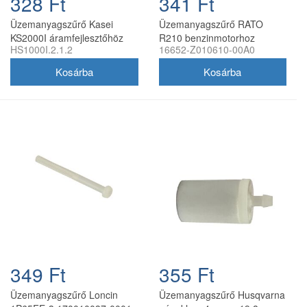
328 Ft
341 Ft
Üzemanyagszűrő Kasei
Üzemanyagszűrő RATO
KS2000I áramfejlesztőhöz
R210 benzinmotorhoz
HS1000I.2.1.2
16652-Z010610-00A0
HS1000I.2.1.2
16652-Z010610-00A0
349 Ft
355 Ft
Üzemanyagszűrő Loncin
Üzemanyagszűrő Husqvarna