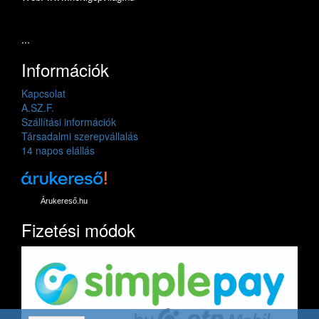
...
Információk
Kapcsolat
A.SZ.F.
Szállítási információk
Társadalmi szerepvállalás
14 napos elállás
Árukereső.hu
Fizetési módok