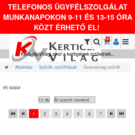
TELEFONOS ÜGYFÉLSZOLGÁLAT
MUNKANAPOKON 9-11 ÉS 13-15 ÓRA
KÖZT ÉRHETŐ EL!
0
KertigépVilág, ahol a kertigépek születnek...
Alkatrész
Szűrők, szűrőházak
Üzemanyag szűrők
95 találat
1
2
3
4
5
6
7