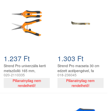
1.237 Ft
1.303 Ft
Strend Pro univerzális kerti
Strend Pro macseta 30 cm
metszőolló 165 mm,
edzett acélpengével, fa
020-2110335
018-236045
narancssárga
nyéllel M204W ST
Pillanatnyilag nem
Pillanatnyilag nem
rendelhető!
rendelhető!