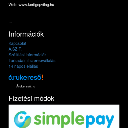
Web: www.kertigepvilag.hu
...
Információk
Kapcsolat
A.SZ.F.
Szállítási információk
Társadalmi szerepvállalás
14 napos elállás
Árukereső.hu
Fizetési módok