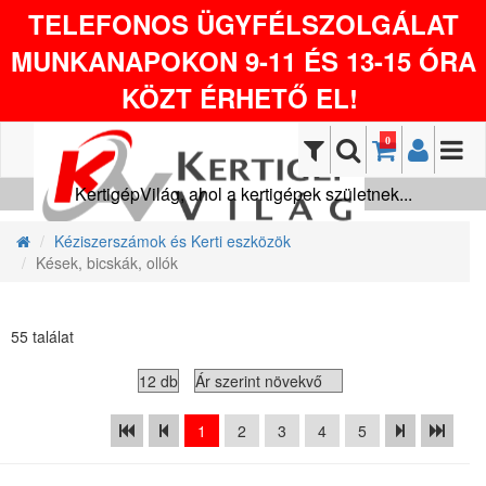
TELEFONOS ÜGYFÉLSZOLGÁLAT
MUNKANAPOKON 9-11 ÉS 13-15 ÓRA
KÖZT ÉRHETŐ EL!
0
KertigépVilág, ahol a kertigépek születnek...
Kéziszerszámok és Kerti eszközök
Kések, bicskák, ollók
55 találat
1
2
3
4
5