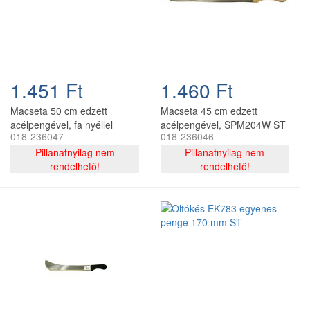
1.451 Ft
1.460 Ft
Macseta 50 cm edzett
Macseta 45 cm edzett
acélpengével, fa nyéllel
acélpengével, SPM204W ST
018-236047
018-236046
M204W ST
Pillanatnyilag nem
Pillanatnyilag nem
rendelhető!
rendelhető!