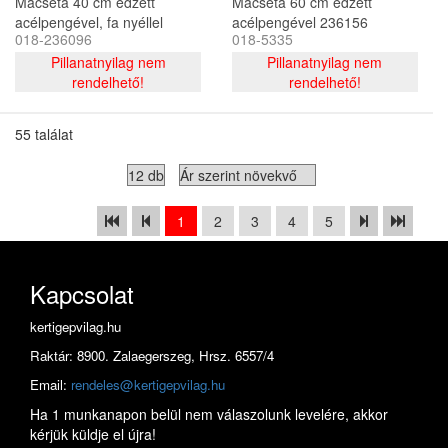
Macséta 40 cm edzett
Macséta 60 cm edzett
acélpengével, fa nyéllel
acélpengével 236156
018-236096
018-5335
SPM204W ST
JAD/ST
Pillanatnyilag nem
Pillanatnyilag nem
rendelhető!
rendelhető!
55 találat
1
2
3
4
5
Kapcsolat
kertigepvilag.hu
Raktár: 8900. Zalaegerszeg, Hrsz. 6557/4
Email:
rendeles@kertigepvilag.hu
Ha 1 munkanapon belül nem válaszolunk levelére, akkor
kérjük küldje el újra!