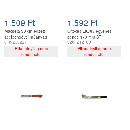
1.509 Ft
1.592 Ft
Macseta 30 cm edzett
Oltókés EK783 egyenes
acélpengével műanyag
penge 170 mm ST
018-239221
020- 212169
nyéllel M204P ST
Pillanatnyilag nem
Pillanatnyilag nem
rendelhető!
rendelhető!