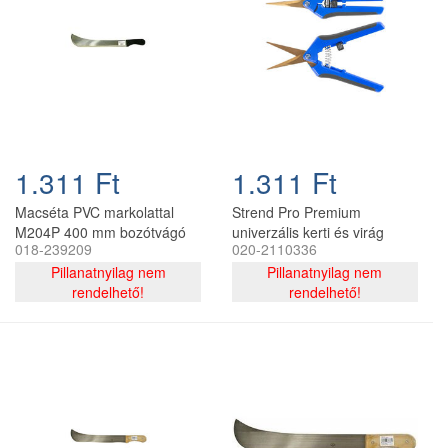
1.311 Ft
1.311 Ft
Macséta PVC markolattal
Strend Pro Premium
M204P 400 mm bozótvágó
univerzális kerti és virág
018-239209
020-2110336
kés
szüretelő olló, titán penge,
Pillanatnyilag nem
kék, 167 mm
Pillanatnyilag nem
rendelhető!
rendelhető!