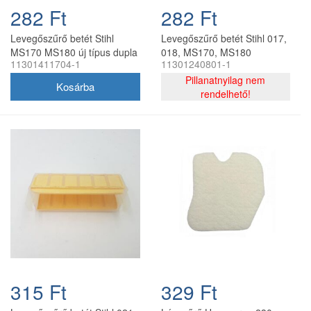
282 Ft
282 Ft
Levegőszűrő betét Stihl
Levegőszűrő betét Stihl 017,
MS170 MS180 új típus dupla
018, MS170, MS180
11301411704-1
11301240801-1
utángyártott
láncfűrészhez dupla
utángyártott
Pillanatnyilag nem
rendelhető!
315 Ft
329 Ft