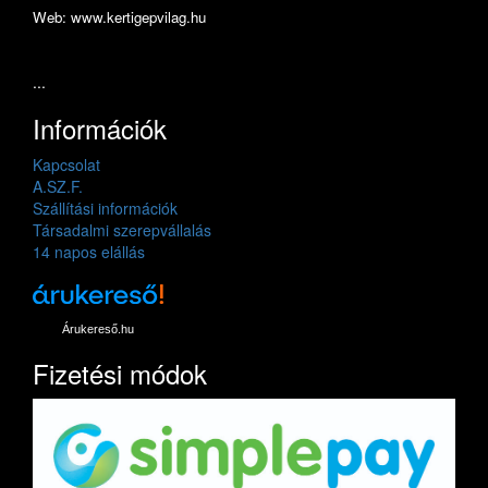
Web: www.kertigepvilag.hu
...
Információk
Kapcsolat
A.SZ.F.
Szállítási információk
Társadalmi szerepvállalás
14 napos elállás
Árukereső.hu
Fizetési módok