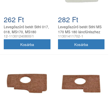
262 Ft
282 Ft
Levegőszűrő betét Stihl 017,
Levegőszűrő betét Stihl MS
018, MS170, MS180
170 MS 180 láncfűrészhez
12-11301240800/1
11301411702-1
láncfűrészhez utángyártott
utángyártott