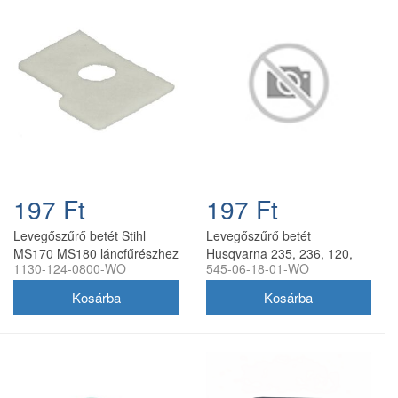
197 Ft
197 Ft
Levegőszűrő betét Stihl
Levegőszűrő betét
MS170 MS180 láncfűrészhez
Husqvarna 235, 236, 120,
1130-124-0800-WO
545-06-18-01-WO
utángyártott
240 láncfűrészhez
utángyártott