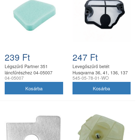
239 Ft
247 Ft
Légszűrő Partner 351
Levegőszűrő betét
láncfűrészhez 04-05007
Husqvarna 36, 41, 136, 137
04-05007
545-05-78-01-WO
láncfűrészhez utángyártott