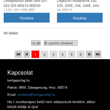
Levegőszűrő betét Stihl 021
Légszűrő Husqvarna 230,
023 025 MS210 MS230
235, 235E, 236, 236E, 240,
1123-120-1650-WO
04-05013
MS250 - utángyártott
240E láncfűrészhez
69 találat
1
2
3
4
5
6
Kapcsolat
kertigepvilag.hu
Raktár: 8900. Zalaegerszeg, Hrsz. 6557/4
Email:
rendeles@kertigepvilag.hu
Ha 1 munkanapon belül nem válaszolunk levelére, akkor
kérjük küldje el újra!