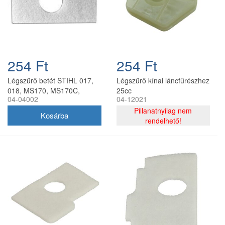
254 Ft
254 Ft
Légszűrő betét STIHL 017,
Légszűrő kínai láncfűrészhez
018, MS170, MS170C,
25cc
04-04002
04-12021
MS180, MS180C
láncfűrészhez
Pillanatnyilag nem
rendelhető!