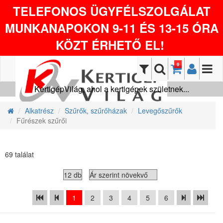
TELEFONOS ÜGYFÉLSZOLGÁLAT
MUNKANAPOKON 9-11 ÉS 13-15 ÓRA
KÖZT ÉRHETŐ EL!
0
KertigépVilág, ahol a kertigépek születnek...
Alkatrész
Szűrők, szűrőházak
Levegőszűrők
Fűrészek szűrői
69 találat
1
2
3
4
5
6