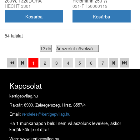
260W, 1320L/ÓRA
Fieldmann 250 W
HECHT 3301
031-FH50000119
84 találat
1
2
3
4
5
6
7
Kapcsolat
kertigepvilag.hu
Raktár: 8900. Zalaegerszeg, Hrsz. 6557/4
Email:
rendeles@kertigepvilag.hu
Ha 1 munkanapon belül nem válaszolunk levelére, akkor
kérjük küldje el újra!
Web: www.kertigepvilag.hu