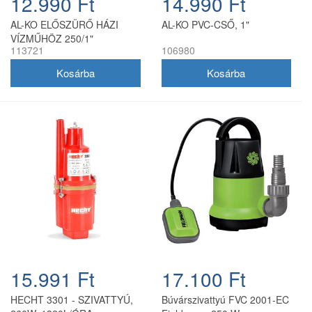
12.990 Ft
14.990 Ft
AL-KO ELŐSZÜRŐ HÁZI
AL-KO PVC-CSŐ, 1"
VÍZMŰHÖZ 250/1"
113721
106980
15.991 Ft
17.100 Ft
HECHT 3301 - SZIVATTYÚ,
Búvárszivattyú FVC 2001-EC