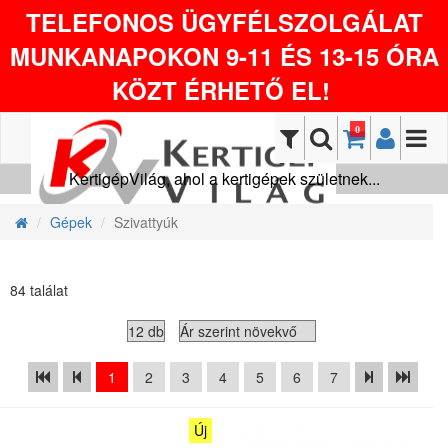
TELEFONOS ÜGYFÉLSZOLGÁLAT
MUNKANAPOKON 9-11 ÉS 13-15 ÓRA
KÖZT ÉRHETŐ EL!
0
KertigépVilág, ahol a kertigépek születnek...
Gépek
Szivattyúk
84 találat
1
2
3
4
5
6
7
Új