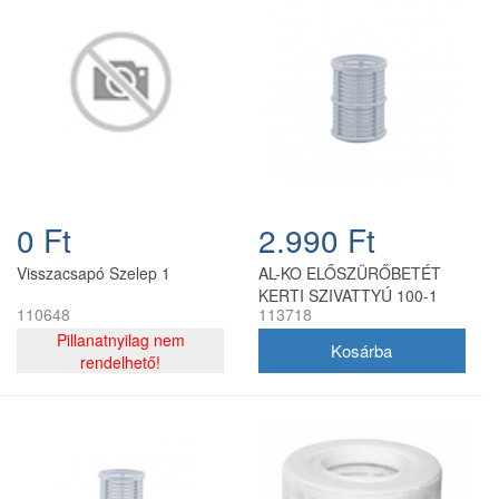
0 Ft
2.990 Ft
Visszacsapó Szelep 1
AL-KO ELŐSZÜRŐBETÉT
KERTI SZIVATTYÚ 100-1
110648
113718
ZOLL
Pillanatnyilag nem
rendelhető!