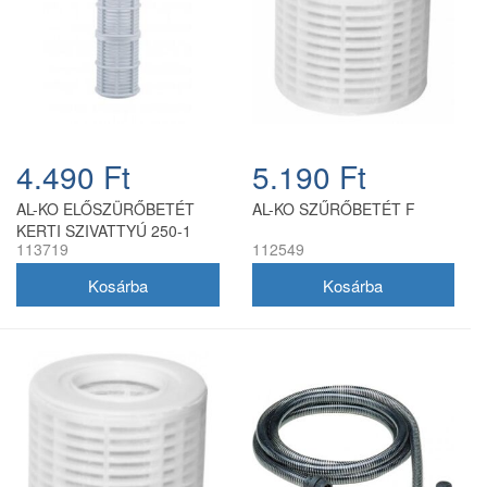
4.490 Ft
5.190 Ft
AL-KO ELŐSZÜRŐBETÉT
AL-KO SZŰRŐBETÉT F
KERTI SZIVATTYÚ 250-1
113719
112549
ZOLL