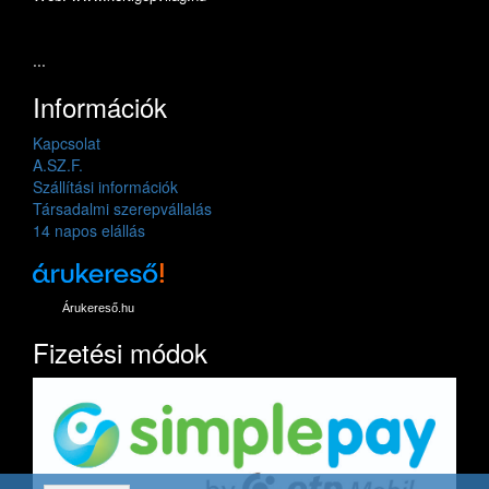
...
Információk
Kapcsolat
A.SZ.F.
Szállítási információk
Társadalmi szerepvállalás
14 napos elállás
Árukereső.hu
Fizetési módok