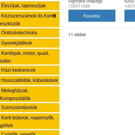
tűgörgős csapágy
6202
152011026
1421
Ékszíjak, laposszíjak
10x14x14.6 mm
1421
Kéziszerszámok és Kerti
eszközök
Öntözéstechnika
11 találat
Gyerekjátékok
Kerékpár, motor, quad,
roller
Házi kedvencek
Hosszabbítók, kábeldobok
Melegházak,
Komposztálók
Szerszámtárolók
Kerti bútorok, napernyők,
grillek
Csörlők, emelők,