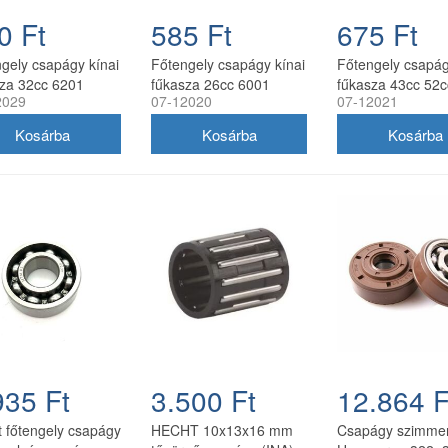
0 Ft
585 Ft
675 Ft
gely csapágy kínai
Főtengely csapágy kínai
Főtengely csapág
za 32cc 6201
fűkasza 26cc 6001
fűkasza 43cc 52
2029
07-12020
07-12021
32x10 mm)
(12x28x8mm)
15x35x11 mm
935 Ft
3.500 Ft
12.864 F
 főtengely csapágy
HECHT 10x13x16 mm
Csapágy szimmer