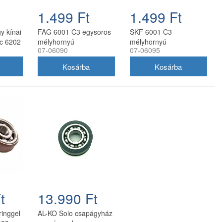
1.499 Ft
1.499 Ft
y kínai
FAG 6001 C3 egysoros
SKF 6001 C3
cc 6202
mélyhornyú
mélyhornyú
07-06090
07-06095
golyóscsapágy 12x28x8
golyóscsapágy
t
13.990 Ft
inggel
AL-KO Solo csapágyház