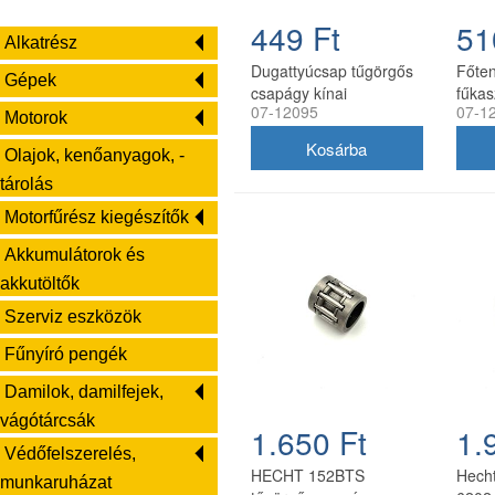
449 Ft
51
Alkatrész
Dugattyúcsap tűgörgős
Főten
Gépek
csapágy kínai
fűkas
07-12095
07-1
láncfűrészhez BP54CA-
(12x
Motorok
V 45 mm 11x14x15,2
Olajok, kenőanyagok, -
tárolás
Motorfűrész kiegészítők
Akkumulátorok és
akkutöltők
Szerviz eszközök
Fűnyíró pengék
Damilok, damilfejek,
vágótárcsák
1.650 Ft
1.
Védőfelszerelés,
HECHT 152BTS
Hecht
munkaruházat