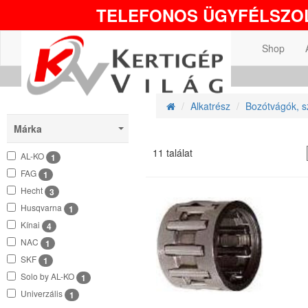
TELEFONOS ÜGYFÉLSZOL
Shop
Alkatrész
Bozótvágók, sz
Márka
11 találat
AL-KO
1
FAG
1
Hecht
3
Husqvarna
1
Kínai
4
NAC
1
SKF
1
Solo by AL-KO
1
Univerzális
1