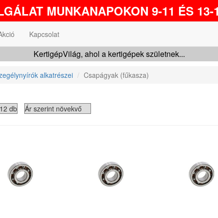
GÁLAT MUNKANAPOKON 9-11 ÉS 13-1
Akció
Kapcsolat
KertigépVilág, ahol a kertigépek születnek...
egélynyírók alkatrészei
Csapágyak (fűkasza)