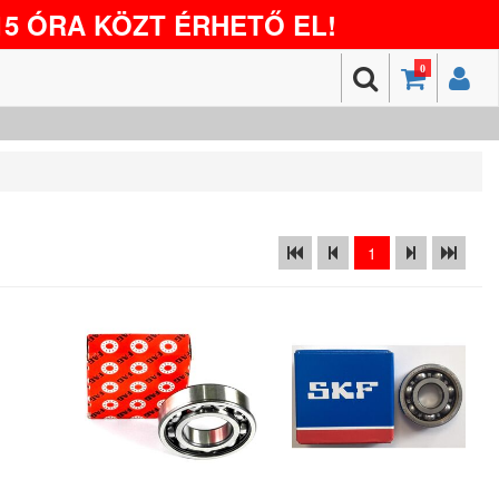
5 ÓRA KÖZT ÉRHETŐ EL!
0
1