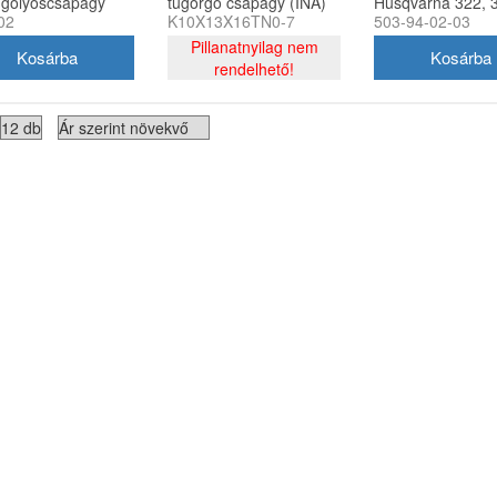
 golyóscsapágy
tűgörgő csapágy (INA)
Husqvarna 322, 
02
K10X13X16TN0-7
503-94-02-03
02
325 fűkaszához (
Pillanatnyilag nem
rendelhető!