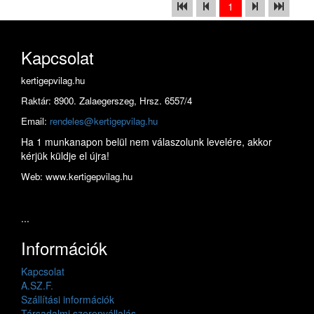
1
Kapcsolat
kertigepvilag.hu
Raktár: 8900. Zalaegerszeg, Hrsz. 6557/4
Email:
rendeles@kertigepvilag.hu
Ha 1 munkanapon belül nem válaszolunk levelére, akkor
kérjük küldje el újra!
Web: www.kertigepvilag.hu
...
Információk
Kapcsolat
A.SZ.F.
Szállítási információk
Társadalmi szerepvállalás