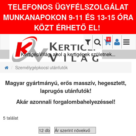
TELEFONOS ÜGYFÉLSZOLGÁLAT
MUNKANAPOKON 9-11 ÉS 13-15 ÓRA
KÖZT ÉRHETŐ EL!
0
KertigépVilág, ahol a kertigépek születnek...
Személygépkocsi utánfutók
Magyar gyártmányú, erős masszív, hegesztett,
laprugós utánfutók!
Akár azonnali forgalombahelyezéssel!
5 találat