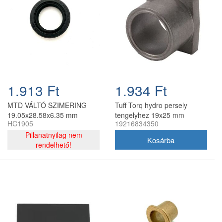
1.913 Ft
1.934 Ft
MTD VÁLTÓ SZIMERING
Tuff Torq hydro persely
19.05x28.58x6.35 mm
tengelyhez 19x25 mm
HC1905
19216834350
(Peerless)
Pillanatnyilag nem
rendelhető!