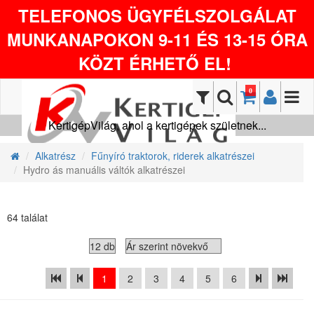
TELEFONOS ÜGYFÉLSZOLGÁLAT
MUNKANAPOKON 9-11 ÉS 13-15 ÓRA
KÖZT ÉRHETŐ EL!
0
KertigépVilág, ahol a kertigépek születnek...
Alkatrész
Fűnyíró traktorok, riderek alkatrészei
Hydro ás manuális váltók alkatrészei
64 találat
1
2
3
4
5
6