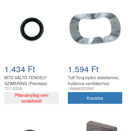
1.434 Ft
1.594 Ft
MTD VÁLTÓ TENGELY
Tuff Torq hydro alátétlemez,
SZIMERING (Peerless)
hullámos ventilátorhoz
721-0338
1A646083060
Pillanatnyilag nem
rendelhető!