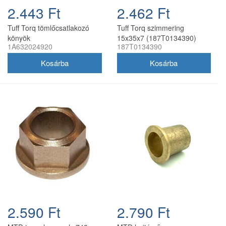
2.443 Ft
2.462 Ft
Tuff Torq tömlőcsatlakozó
Tuff Torq szimmering
könyök
15x35x7 (187T0134390)
1A632024920
187T0134390
2.590 Ft
2.790 Ft