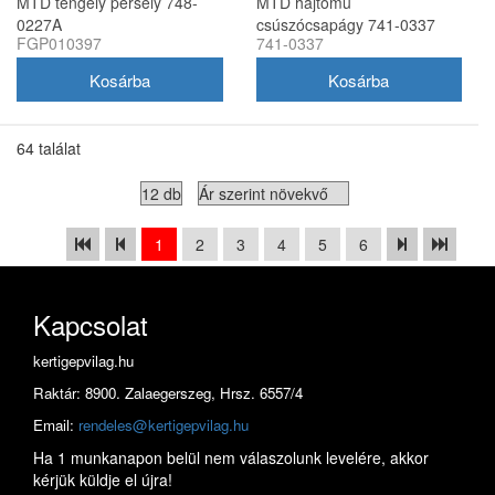
MTD tengely persely 748-
MTD hajtómű
0227A
csúszócsapágy 741-0337
FGP010397
741-0337
64 találat
1
2
3
4
5
6
Kapcsolat
kertigepvilag.hu
Raktár: 8900. Zalaegerszeg, Hrsz. 6557/4
Email:
rendeles@kertigepvilag.hu
Ha 1 munkanapon belül nem válaszolunk levelére, akkor
kérjük küldje el újra!