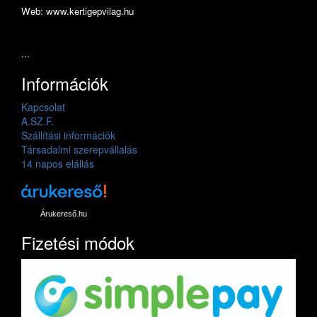
Web: www.kertigepvilag.hu
...
Információk
Kapcsolat
A.SZ.F.
Szállítási információk
Társadalmi szerepvállalás
14 napos elállás
Árukereső.hu
Fizetési módok