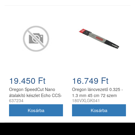
19.450 Ft
16.749 Ft
Oregon SpeedCut Nano
Oregon láncvezető 0.325 -
átalakító készlet Echo CCS-
1.3 mm 45 cm 72 szem
637234
180VXLGK041
58V láncfűrészhez 40 cm
Husqvarna fűrészekhez
180VXLGK041