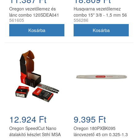
Oregon vezetőlemez és
Husqvarna vezetőlemez
lánc combo 120SDEA041
combo 15" 3/8 - 1,5 mm 56
561605
556286
30 cm 3/8 1,3 mm 2x
szemes 2 db Oregon
91P045E
73DPX lánccal
12.924 Ft
9.395 Ft
Oregon SpeedCut Nano
Oregon 180PXBK095
átalakító készlet Stihl MSA
láncvezető 45 cm 0.325-1.3