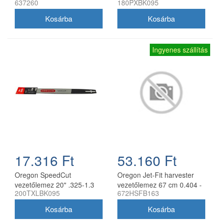
637260
180PXBK095
161T 10" 325 1,1 mm
mm 72 szemes Husqvarna
fűrészekhez
Ingyenes szállítás
17.316 Ft
53.160 Ft
Oregon SpeedCut
Oregon Jet-Fit harvester
vezetőlemez 20" .325-1.3
vezetőlemez 67 cm 0.404 -
200TXLBK095
672HSFB163
mm 78 szem Husqvarna
2.0 mm
láncfűrészhez