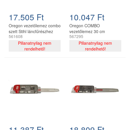
17.505 Ft
10.047 Ft
Oregon vezetőlemez combo
Oregon COMBO
szett Stihl láncfűrészhez
vezetőlemez 30 cm
561608
567295
325 - 1,6 mm 40 cm 67
120SDEA074 + 2 db
szemes
Pillanatnyilag nem
91P044E lánc 3/8P 1.3 mm
Pillanatnyilag nem
rendelhető!
44 szemes
rendelhető!
11.387 Ft
18.809 Ft