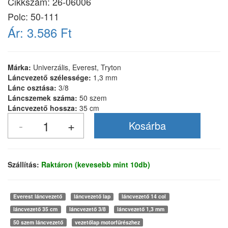
Cikkszám:
26-06006
Polc: 50-111
Ár:
3.586 Ft
Márka:
Univerzális, Everest, Tryton
Láncvezető szélessége:
1,3 mm
Lánc osztása:
3/8
Láncszemek száma:
50 szem
Láncvezető hossza:
35 cm
Szállítás:
Raktáron (kevesebb mint 10db)
Everest láncvezető
láncvezető lap
láncvezető 14 col
láncvezető 35 cm
láncvezető 3/8
láncvezető 1,3 mm
50 szem láncvezető
vezetőlap motorfűrészhez