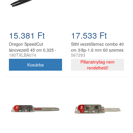
15.381 Ft
17.533 Ft
Oregon SpeedCut
Stihl vezetőlemez combo 40
láncvezető 45 cm 0,325 -
cm 3/8p-1.6 mm 60 szemes
180TXLBA074
567293
1,3 mm 68 szem Stihl
lánccal, Oregon
MS251
75DPX060E, 2 db lánc
Pillanatnyilag nem
rendelhető!