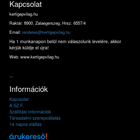
Kapcsolat
kertigepvilag.hu
Raktár: 8900. Zalaegerszeg, Hrsz. 6557/4
Email:
rendeles@kertigepvilag.hu
Ha 1 munkanapon belül nem válaszolunk levelére, akkor
kérjük küldje el újra!
Web: www.kertigepvilag.hu
...
Információk
Kapcsolat
A.SZ.F.
Szállítási információk
Társadalmi szerepvállalás
14 napos elállás