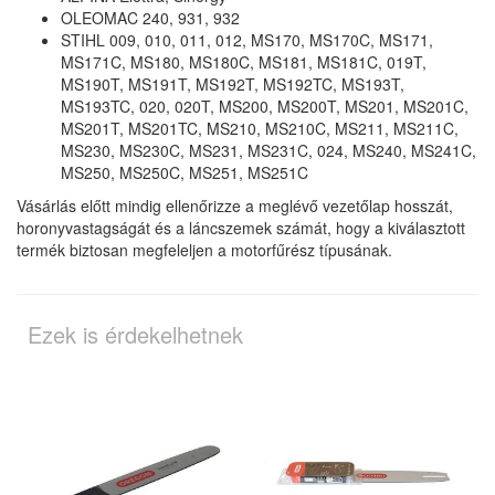
OLEOMAC 240, 931, 932
STIHL 009, 010, 011, 012, MS170, MS170C, MS171,
MS171C, MS180, MS180C, MS181, MS181C, 019T,
MS190T, MS191T, MS192T, MS192TC, MS193T,
MS193TC, 020, 020T, MS200, MS200T, MS201, MS201C,
MS201T, MS201TC, MS210, MS210C, MS211, MS211C,
MS230, MS230C, MS231, MS231C, 024, MS240, MS241C,
MS250, MS250C, MS251, MS251C
Vásárlás előtt mindig ellenőrizze a meglévő vezetőlap hosszát,
horonyvastagságát és a láncszemek számát, hogy a kiválasztott
termék biztosan megfeleljen a motorfűrész típusának.
Ezek is érdekelhetnek