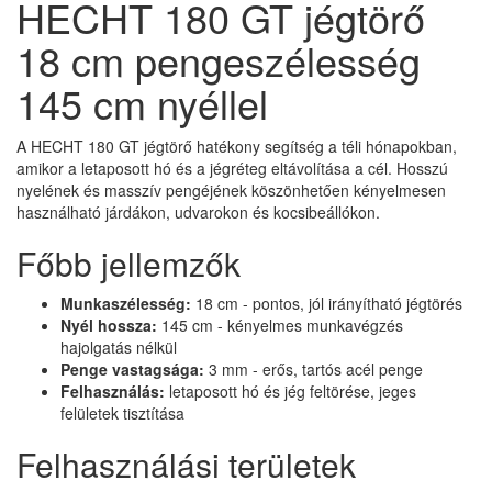
HECHT 180 GT jégtörő
18 cm pengeszélesség
145 cm nyéllel
A HECHT 180 GT jégtörő hatékony segítség a téli hónapokban,
amikor a letaposott hó és a jégréteg eltávolítása a cél. Hosszú
nyelének és masszív pengéjének köszönhetően kényelmesen
használható járdákon, udvarokon és kocsibeállókon.
Főbb jellemzők
Munkaszélesség:
18 cm - pontos, jól irányítható jégtörés
Nyél hossza:
145 cm - kényelmes munkavégzés
hajolgatás nélkül
Penge vastagsága:
3 mm - erős, tartós acél penge
Felhasználás:
letaposott hó és jég feltörése, jeges
felületek tisztítása
Felhasználási területek