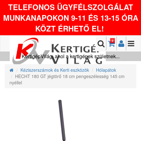
TELEFONOS ÜGYFÉLSZOLGÁLAT
MUNKANAPOKON 9-11 ÉS 13-15 ÓRA
KÖZT ÉRHETŐ EL!
0
KertigépVilág, ahol a kertigépek születnek...
Kéziszerszámok és Kerti eszközök
Hólapátok
HECHT 180 GT jégtörő 18 cm pengeszélesség 145 cm
nyéllel