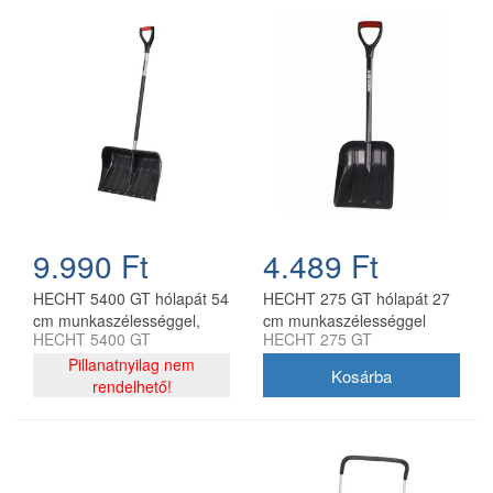
9.990 Ft
4.489 Ft
HECHT 5400 GT hólapát 54
HECHT 275 GT hólapát 27
cm munkaszélességgel,
cm munkaszélességgel
HECHT 5400 GT
HECHT 275 GT
141 cm nyéllel
Pillanatnyilag nem
rendelhető!