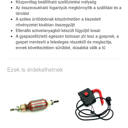
Központilag beállítható szellőztetési mélység
Az összecsukható fogantyúk megkönnyítik a szállítást és a
tárolást
A széles ürítődobnak köszönhetően a kiszedett
növényzetet kiválóan összegyűjti
Ellenálló szövetanyagból készült fűgyűjtő kosár
A gyepszellőztető egészen biztosan jót tesz a gyepnek, a
gyepet mentesíti a felesleges részektől és meglazítja,
ennek következtében sűrűbbé, dúsabbá válik a fű
Ezek is érdekelhetnek