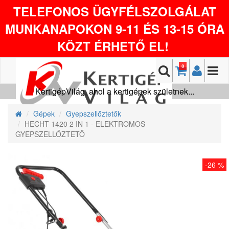
TELEFONOS ÜGYFÉLSZOLGÁLAT
MUNKANAPOKON 9-11 ÉS 13-15 ÓRA
KÖZT ÉRHETŐ EL!
0
KertigépVilág, ahol a kertigépek születnek...
Gépek
Gyepszellőztetők
HECHT 1420 2 IN 1 - ELEKTROMOS
GYEPSZELLŐZTETŐ
-26 %