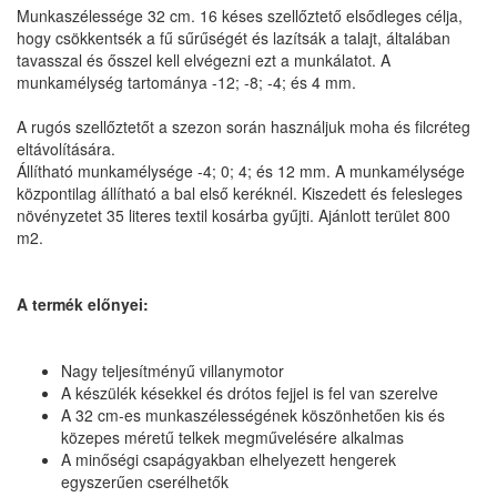
Munkaszélessége 32 cm. 16 késes szellőztető elsődleges célja,
hogy csökkentsék a fű sűrűségét és lazítsák a talajt, általában
tavasszal és ősszel kell elvégezni ezt a munkálatot. A
munkamélység tartománya -12; -8; -4; és 4 mm.
A rugós szellőztetőt a szezon során használjuk moha és filcréteg
eltávolítására.
Állítható munkamélysége -4; 0; 4; és 12 mm. A munkamélysége
központilag állítható a bal első keréknél. Kiszedett és felesleges
növényzetet 35 literes textil kosárba gyűjti. Ajánlott terület 800
m2.
A termék előnyei:
Nagy teljesítményű villanymotor
A készülék késekkel és drótos fejjel is fel van szerelve
A 32 cm-es munkaszélességének köszönhetően kis és
közepes méretű telkek megművelésére alkalmas
A minőségi csapágyakban elhelyezett hengerek
egyszerűen cserélhetők