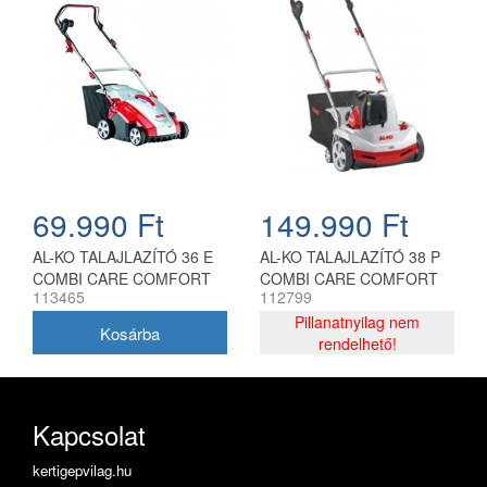
69.990 Ft
149.990 Ft
AL-KO TALAJLAZÍTÓ 36 E
AL-KO TALAJLAZÍTÓ 38 P
COMBI CARE COMFORT
COMBI CARE COMFORT
113465
112799
Pillanatnyilag nem
rendelhető!
Kapcsolat
kertigepvilag.hu