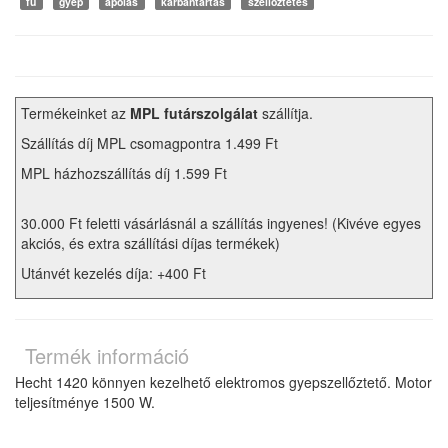
fű
gyep
ápolás
karbantartás
szellőztetés
Termékeinket az
MPL futárszolgálat
szállítja.
Szállítás díj MPL csomagpontra 1.499 Ft
MPL házhozszállítás díj 1.599 Ft
30.000 Ft feletti vásárlásnál a szállítás ingyenes! (Kivéve egyes
akciós, és extra szállítási díjas termékek)
Utánvét kezelés díja: +400 Ft
Termék információ
Hecht 1420 könnyen kezelhető elektromos gyepszellőztető. Motor
teljesítménye 1500 W.