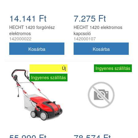
14.141 Ft
7.275 Ft
HECHT 1420 forgórész
HECHT 1420 elektromos
elektromos
kapcsoló
142000022
142000107
gyepszellőztetőhöz
gyepszellőztetőhöz
Új
Ingyenes szállítás
Ingyenes szállítás
55.990 Ft
78.574 Ft