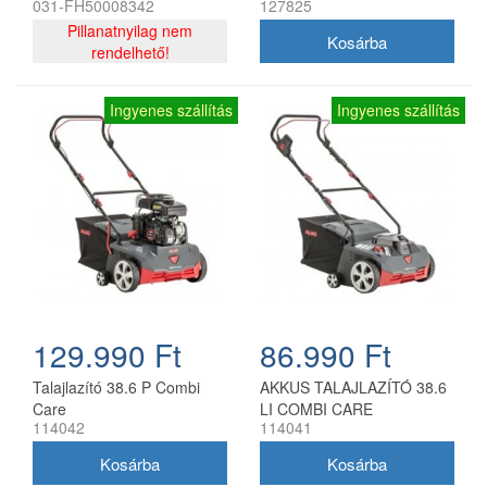
031-FH50008342
127825
1500W, 32 cm, 40l
Pillanatnyilag nem
rendelhető!
Ingyenes szállítás
Ingyenes szállítás
129.990 Ft
86.990 Ft
Talajlazító 38.6 P Combi
AKKUS TALAJLAZÍTÓ 38.6
Care
LI COMBI CARE
114042
114041