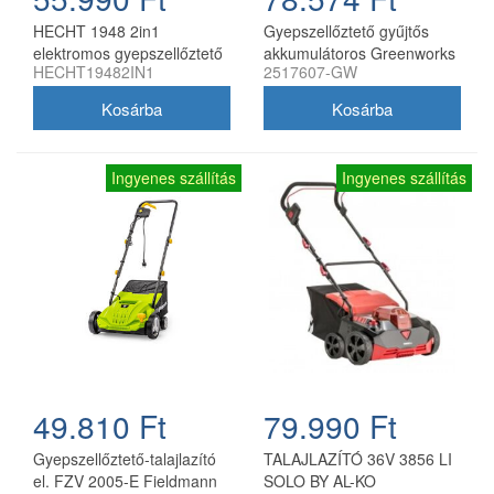
HECHT 1948 2in1
Gyepszellőztető gyűjtős
elektromos gyepszellőztető
akkumulátoros Greenworks
HECHT19482IN1
2517607-GW
2000 W, 40 cm
GD40SC36 akku és töltő
nélkül
Ingyenes szállítás
Ingyenes szállítás
49.810 Ft
79.990 Ft
Gyepszellőztető-talajlazító
TALAJLAZÍTÓ 36V 3856 LI
el. FZV 2005-E Fieldmann
SOLO BY AL-KO