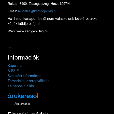
Raktár: 8900. Zalaegerszeg, Hrsz. 6557/4
Email:
rendeles@kertigepvilag.hu
Ha 1 munkanapon belül nem válaszolunk levelére, akkor
kérjük küldje el újra!
Web: www.kertigepvilag.hu
...
Információk
Kapcsolat
A.SZ.F.
Szállítási információk
Társadalmi szerepvállalás
14 napos elállás
Árukereső.hu