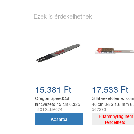
Ezek is érdekelhetnek
15.381 Ft
17.533 Ft
Oregon SpeedCut
Stihl vezetőlemez co
láncvezető 45 cm 0,325 -
40 cm 3/8p-1.6 mm 6
180TXLBA074
567293
1,3 mm 68 szem Stihl
szemes lánccal, Oreg
MS251
75DPX060E, 2 db lán
Pillanatnyilag nem
rendelhető!