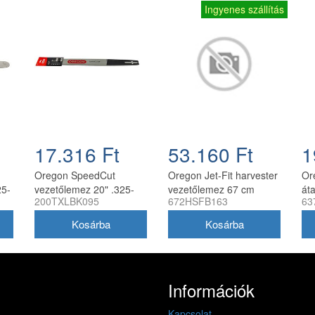
Ingyenes szállítás
17.316 Ft
53.160 Ft
1
Oregon SpeedCut
Oregon Jet-Fit harvester
Or
25-
vezetőlemez 20" .325-
vezetőlemez 67 cm
áta
200TXLBK095
672HSFB163
63
1.3 mm 78 szem
0.404 - 2.0 mm
CC
ez
Husqvarna
40
láncfűrészhez
Információk
Kapcsolat