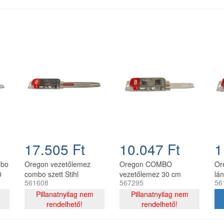
17.505 Ft
10.047 Ft
1
mbo
Oregon vezetőlemez
Oregon COMBO
Or
0
combo szett Stihl
vezetőlemez 30 cm
lá
561608
567295
56
on
láncfűrészhez 325 - 1,6
120SDEA074 + 2 db
12
c
mm 40 cm 67 szemes
Pillanatnyilag nem
91P044E lánc 3/8P 1.3
Pillanatnyilag nem
1,
rendelhető!
mm 44 szemes
rendelhető!