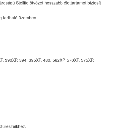
árdságú Stellite ötvözet hosszabb élettartamot biztosít
ig tartható üzemben.
5XP, 390XP, 394, 395XP, 480, 562XP, 570XP, 575XP,
cfűrészeikhez.