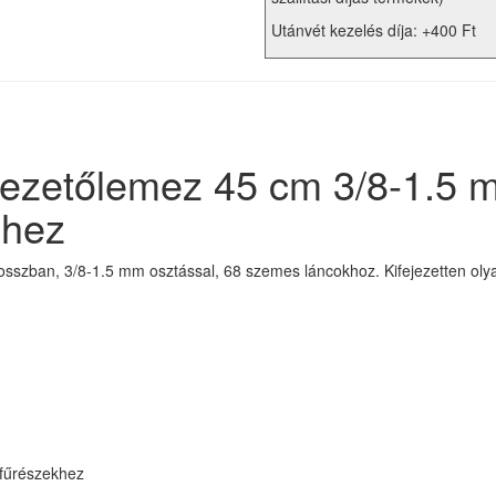
Utánvét kezelés díja: +400 Ft
vezetőlemez 45 cm 3/8-1.5
zhez
szban, 3/8-1.5 mm osztással, 68 szemes láncokhoz. Kifejezetten olyan 
cfűrészekhez