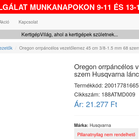
GÁLAT MUNKANAPOKON 9-11 ÉS 13-1
Akció
Kapcsolat
KertigépVilág, ahol a kertigépek születnek...
ezetők
Oregon orrpáncélos vezetőlemez 45 cm 3/8-1.5 mm 68 szem
Oregon orrpáncélos 
szem Husqvarna lánc
Termékkód:
20017781665
Cikkszám:
188ATMD009
Ár:
21.277 Ft
Márka:
Husqvarna
Pillanatnyilag nem rendelhető