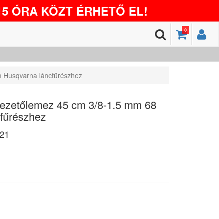
5 ÓRA KÖZT ÉRHETŐ EL!
0
 Husqvarna láncfűrészhez
vezetőlemez 45 cm 3/8-1.5 mm 68
fűrészhez
21