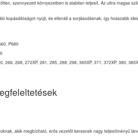
tlen, szennyezett környezetben is stabilan teljesít. Az ultra magas szil
 kopásállóságot nyújt, és ellenáll a sorjásodásnak, így hosszabb ide
660, P680
10
260, 266, 268, 272XP, 281, 285, 288, 298, 365XP, 371, 372XP, 380, 38
egfeleltetések
oknak, akik megbízható, erős vezetőt keresnek nagy teljesítményű lán