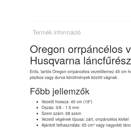
Termék információ
Oregon orrpáncélos 
Husqvarna láncfűrés
Erős, tartós Oregon orrpáncélos vezetőlemez 45 cm hos
piszkos vagy durva körülmények között vágnak.
Főbb jellemzők
Vezető hossza: 45 cm (18")
Oszás: 3/8 - 1.5 mm
Szem szám: 68 szem
Vezető végének típusa: zárt, orrpáncélos kivitel
Ajánlott felhasználás: 65 cm³ vagy nagyobb lán