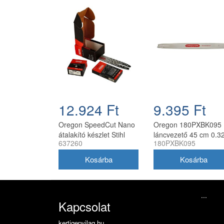
12.924 Ft
9.395 Ft
Oregon SpeedCut Nano
Oregon 180PXBK095
átalakító készlet Stihl
láncvezető 45 cm 0.3
637260
180PXBK095
MSA 161T 10" 325 1,1
1.3 mm 72 szemes
mm
Husqvarna fűrészekh
...
Kapcsolat
kertigepvilag.hu