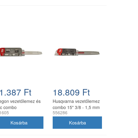
1.387 Ft
18.809 Ft
egon vezetőlemez és
Husqvarna vezetőlemez
nc combo
combo 15" 3/8 - 1,5 mm
1605
556286
0SDEA041 30 cm 3/8
56 szemes 2 db Oregon
3 mm 2x 91P045E
73DPX lánccal