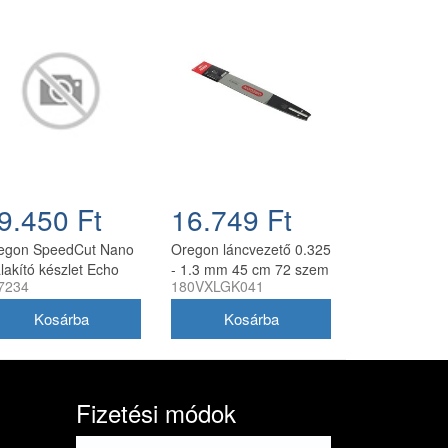
9.450 Ft
16.749 Ft
egon SpeedCut Nano
Oregon láncvezető 0.325
lakító készlet Echo
- 1.3 mm 45 cm 72 szem
7234
180VXLGK041
S-58V láncfűrészhez
Husqvarna fűrészekhez
 cm
180VXLGK041
Fizetési módok