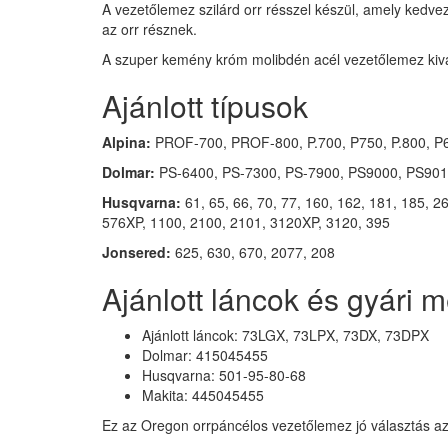
A vezetőlemez szilárd orr résszel készül, amely kedvező
az orr résznek.
A szuper kemény króm molibdén acél vezetőlemez kiváló
Ajánlott típusok
Alpina:
PROF-700, PROF-800, P.700, P750, P.800, P
Dolmar:
PS-6400, PS-7300, PS-7900, PS9000, PS90
Husqvarna:
61, 65, 66, 70, 77, 160, 162, 181, 185, 
576XP, 1100, 2100, 2101, 3120XP, 3120, 395
Jonsered:
625, 630, 670, 2077, 208
Ajánlott láncok és gyári m
Ajánlott láncok: 73LGX, 73LPX, 73DX, 73DPX
Dolmar: 415045455
Husqvarna: 501-95-80-68
Makita: 445045455
Ez az Oregon orrpáncélos vezetőlemez jó választás az