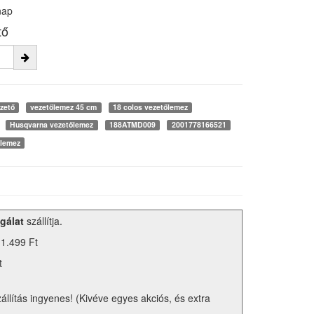
nap
tő
zető
vezetőlemez 45 cm
18 colos vezetőlemez
Husqvarna vezetőlemez
188ATMD009
2001778166521
őlemez
gálat
szállítja.
 1.499 Ft
t
zállítás ingyenes! (Kivéve egyes akciós, és extra