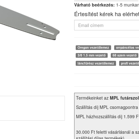
Várható beérkezés:
1-5 munka
Értesítést kérek ha elérhe
Oregon vezetőlemez
orrpáncélos ve
3/8 1.5 mm vezető
68 szem vezető
láncfűrész vezetőlemez
profi vezet
Termékeinket az
MPL futárszol
Szállítás díj MPL csomagpontra
MPL házhozszállítás díj 1.599 F
30.000 Ft feletti vásárlásnál a s
szállítási díjas termékek)