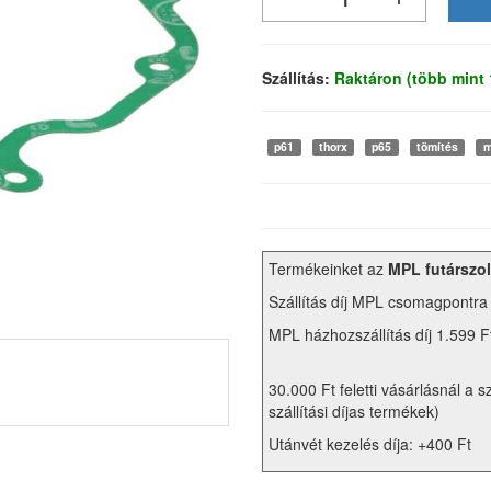
Szállítás:
Raktáron (több mint
p61
thorx
p65
tömítés
m
Termékeinket az
MPL futárszol
Szállítás díj MPL csomagpontra
MPL házhozszállítás díj 1.599 F
30.000 Ft feletti vásárlásnál a s
szállítási díjas termékek)
Utánvét kezelés díja: +400 Ft