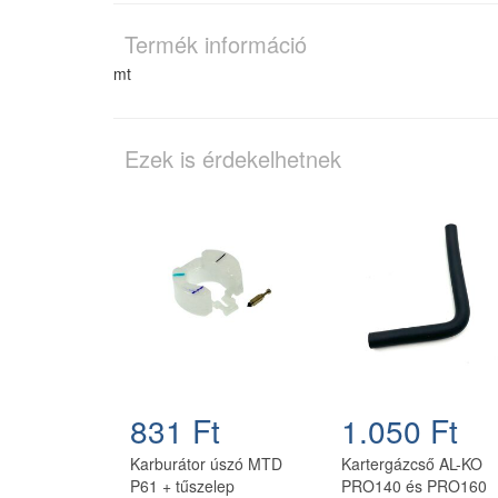
Termék információ
mt
Ezek is érdekelhetnek
831 Ft
1.050 Ft
Karburátor úszó MTD
Kartergázcső AL-KO
P61 + tűszelep
PRO140 és PRO160