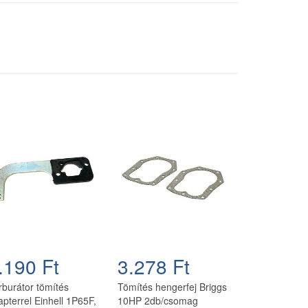
.190 Ft
3.278 Ft
rburátor tömítés
Tömítés hengerfej Briggs
apterrel Einhell 1P65F,
10HP 2db/csomag