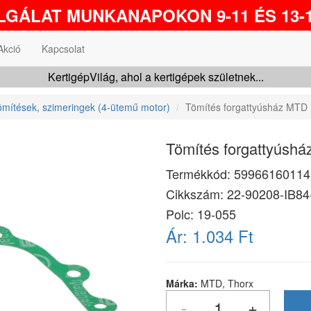
GÁLAT MUNKANAPOKON 9-11 ÉS 13-1
Akció
Kapcsolat
KertigépVilág, ahol a kertigépek születnek...
ömítések, szimeringek (4-ütemű motor)
Tömítés forgattyúsház MTD
Tömítés forgattyúsh
Termékkód:
59966160114
Cikkszám:
22-90208-IB84
Polc: 19-055
Ár:
1.034 Ft
Márka:
MTD, Thorx