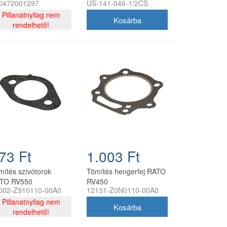
0472001297
US-141-046-1/2CS
70F
utángyártott
Pillanatnyilag nem
rendelhető!
73 Ft
1.003 Ft
mítés szívótorok
Tömítés hengerfej RATO
TO RV550
RV450
002-Z910110-00A0
12131-Z0N0110-00A0
Pillanatnyilag nem
rendelhető!