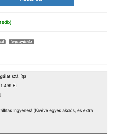
 10db)
td
forgattyúsház
gálat
szállítja.
 1.499 Ft
t
zállítás ingyenes! (Kivéve egyes akciós, és extra