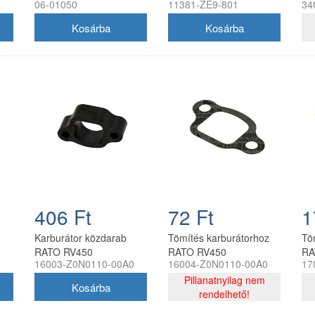
06-01050
11381-ZE9-801
34
10-19 HP
olajteknőhöz 11381-ZE9-
1P
801
406 Ft
72 Ft
1
Karburátor közdarab
Tömítés karburátorhoz
Tö
RATO RV450
RATO RV450
RA
16003-Z0N0110-00A0
16004-Z0N0110-00A0
17
Pillanatnyilag nem
rendelhető!