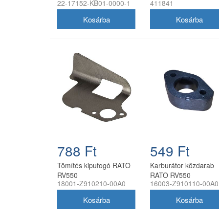
22-17152-KB01-0000-1
411841
motorokhoz
788 Ft
549 Ft
Tömítés kipufogó RATO
Karburátor közdarab
RV550
RATO RV550
18001-Z910210-00A0
16003-Z910110-00A0