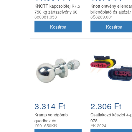
KNOTT kapcsolófej K7,5
Knott öntvény ellenda
750 kg zártszelvény 60
billenőplató és ajtózár
6e0081.053
6S6289.001
mm
zárhoz hegeszthető
3.314 Ft
2.306 Ft
Kramp vonógömb
Csatlakozó készlet 4-
quadhoz és
078
Z991650KR
EK.2024
fűnyírótraktorhoz 50 mm