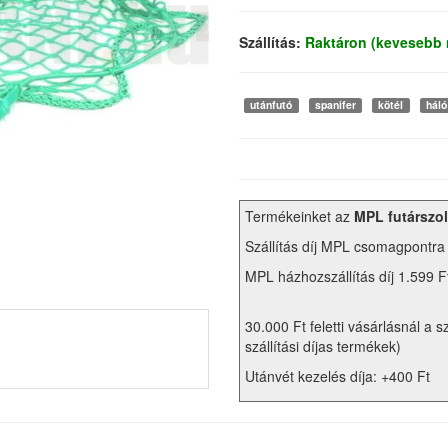
Szállítás:
Raktáron (kevesebb 
utánfutó
spanifer
kötél
háló
Termékeinket az
MPL futárszol
Szállítás díj MPL csomagpontra
MPL házhozszállítás díj 1.599 F
30.000 Ft feletti vásárlásnál a s
szállítási díjas termékek)
Utánvét kezelés díja: +400 Ft