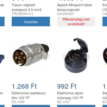
rab
Tracon vágható
Aspöck Minipoint hátsó
Kr
sorkapocs 2,5 mm2
lámpa bajonett
LE
TRCNS3A-H-L
230200507
LA
lemezes fehér 12 tagú
csatlakozóval,
má
csoki TRCNS3A-H-L
rendszámvilágítás nélkül
Pillanatnyilag nem
12 V
rendelhető!
1.268 Ft
992 Ft
1
pin
Elektromos csatlakozó
Elektromos aljzat
El
fém 12V 7P
műanyag 12V 7P
mű
EK.1008
EK.1007
EK