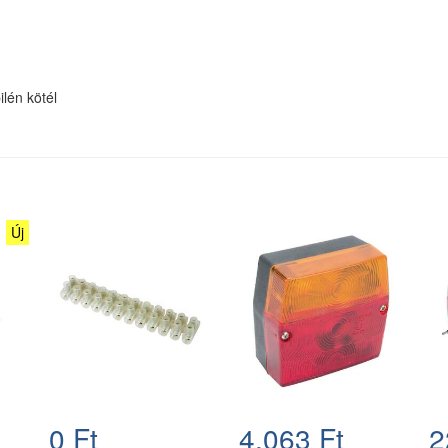
lén kötél
Új
0 Ft
4.063 Ft
2