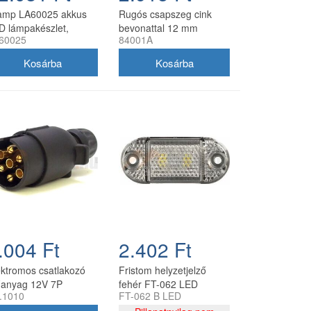
amp LA60025 akkus
Rugós csapszeg cink
D lámpakészlet,
bevonattal 12 mm
60025
84001A
gneses, 12 V
84001A
.004 Ft
2.402 Ft
ektromos csatlakozó
Fristom helyzetjelző
anyag 12V 7P
fehér FT-062 LED
.1010
FT-062 B LED