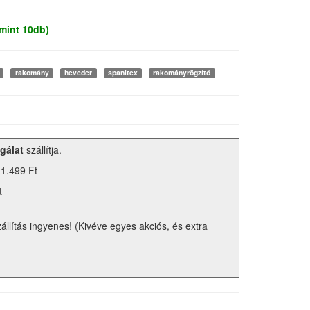
mint 10db)
rakomány
heveder
spanitex
rakományrögzítő
gálat
szállítja.
 1.499 Ft
t
zállítás ingyenes! (Kivéve egyes akciós, és extra