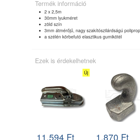
Termék információ
2 x 2,5m
30mm lyukméret
zöld szín
3mm átmérőjű, nagy szakítószilárdságú polipropi
a szélén körbefutó elasztikus gumikötél
Ezek is érdekelhetnek
Új
11.594 Ft
1.870 Ft