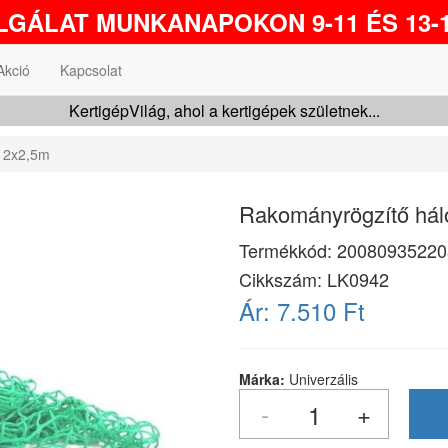
GÁLAT MUNKANAPOKON 9-11 ÉS 13-1
Akció
Kapcsolat
KertigépVilág, ahol a kertigépek születnek...
 2x2,5m
Rakományrögzítő hál
Termékkód:
20080935220
Cikkszám:
LK0942
Ár:
7.510 Ft
Márka:
Univerzális