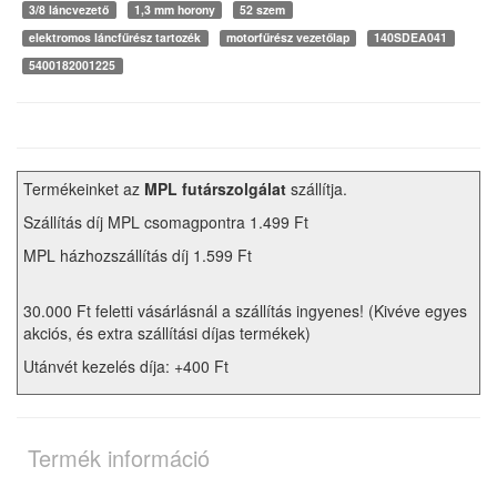
3/8 láncvezető
1,3 mm horony
52 szem
elektromos láncfűrész tartozék
motorfűrész vezetőlap
140SDEA041
5400182001225
Termékeinket az
MPL futárszolgálat
szállítja.
Szállítás díj MPL csomagpontra 1.499 Ft
MPL házhozszállítás díj 1.599 Ft
30.000 Ft feletti vásárlásnál a szállítás ingyenes! (Kivéve egyes
akciós, és extra szállítási díjas termékek)
Utánvét kezelés díja: +400 Ft
Termék információ