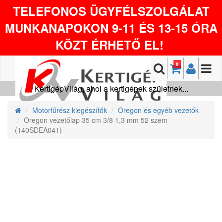
TELEFONOS ÜGYFÉLSZOLGÁLAT
MUNKANAPOKON 9-11 ÉS 13-15 ÓRA
KÖZT ÉRHETŐ EL!
0
KertigépVilág, ahol a kertigépek születnek...
Motorfűrész kiegészítők
Oregon és egyéb vezetők
Oregon vezetőlap 35 cm 3/8 1,3 mm 52 szem
(140SDEA041)