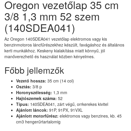
Oregon vezetőlap 35 cm
3/8 1,3 mm 52 szem
(140SDEA041)
Az Oregon 140SDEA041 vezetőlap elektromos vagy kis
benzinmotoros láncfűrészekhez készült, favágáshoz és általános
kerti munkákhoz. Keskeny kialakítása miatt könnyű, jól
manőverezhető és használat közben kényelmes.
Főbb jellemzők
Vezető hossza:
35 cm (14 col)
Osztás:
3/8 p
Horonyszélesség:
1,3 mm
Hajtószemek száma:
52
Típus:
140SDEA041, zárt végű, orrkerekes kivitel
Ajánlott láncok:
91P, 91PX, 91VXL
Ajánlott motorfűrész:
elektromos vagy benzines, kb. 45
cm3 hengerűrtartalomig