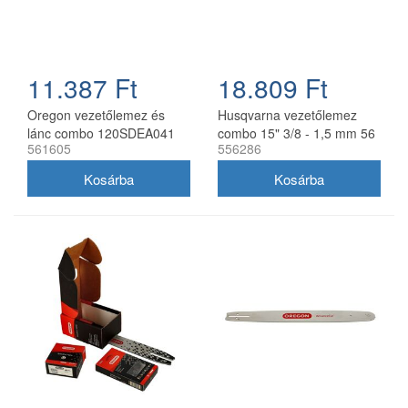
11.387 Ft
18.809 Ft
Oregon vezetőlemez és
Husqvarna vezetőlemez
lánc combo 120SDEA041
combo 15" 3/8 - 1,5 mm 56
561605
556286
30 cm 3/8 1,3 mm 2x
szemes 2 db Oregon
91P045E
73DPX lánccal