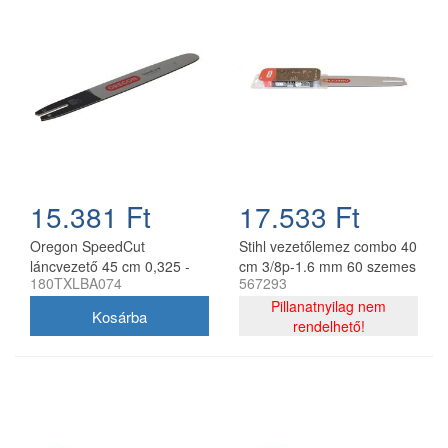
15.381 Ft
17.533 Ft
Oregon SpeedCut
Stihl vezetőlemez combo 40
láncvezető 45 cm 0,325 -
cm 3/8p-1.6 mm 60 szemes
180TXLBA074
567293
1,3 mm 68 szem Stihl
lánccal, Oregon
MS251
75DPX060E, 2 db lánc
Pillanatnyilag nem
rendelhető!