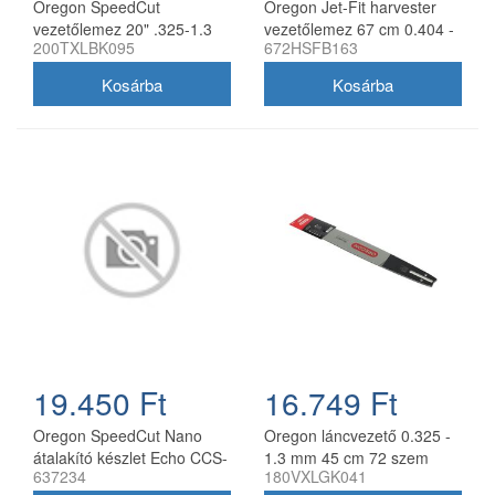
Oregon SpeedCut
Oregon Jet-Fit harvester
vezetőlemez 20" .325-1.3
vezetőlemez 67 cm 0.404 -
200TXLBK095
672HSFB163
mm 78 szem Husqvarna
2.0 mm
láncfűrészhez
19.450 Ft
16.749 Ft
Oregon SpeedCut Nano
Oregon láncvezető 0.325 -
átalakító készlet Echo CCS-
1.3 mm 45 cm 72 szem
637234
180VXLGK041
58V láncfűrészhez 40 cm
Husqvarna fűrészekhez