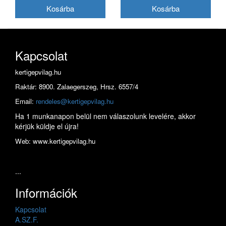
180VXLGK041
Kapcsolat
kertigepvilag.hu
Raktár: 8900. Zalaegerszeg, Hrsz. 6557/4
Email:
rendeles@kertigepvilag.hu
Ha 1 munkanapon belül nem válaszolunk levelére, akkor
kérjük küldje el újra!
Web: www.kertigepvilag.hu
...
Információk
Kapcsolat
A.SZ.F.