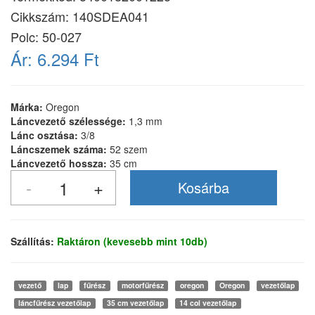
Cikkszám:
140SDEA041
Polc: 50-027
Ár:
6.294 Ft
Márka:
Oregon
Láncvezető szélessége:
1,3 mm
Lánc osztása:
3/8
Láncszemek száma:
52 szem
Láncvezető hossza:
35 cm
Szállítás:
Raktáron (kevesebb mint 10db)
vezető
lap
fűrész
motorfűrész
oregon
Oregon
vezetőlap
láncfűrész vezetőlap
35 cm vezetőlap
14 col vezetőlap