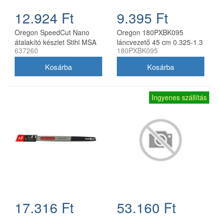
12.924 Ft
9.395 Ft
Oregon SpeedCut Nano
Oregon 180PXBK095
átalakító készlet Stihl MSA
láncvezető 45 cm 0.325-1.3
637260
180PXBK095
161T 10" 325 1,1 mm
mm 72 szemes Husqvarna
fűrészekhez
Ingyenes szállítás
17.316 Ft
53.160 Ft