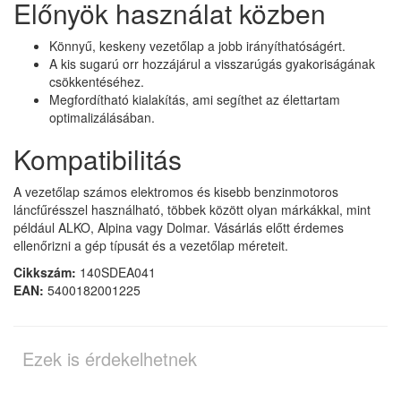
Előnyök használat közben
Könnyű, keskeny vezetőlap a jobb irányíthatóságért.
A kis sugarú orr hozzájárul a visszarúgás gyakoriságának
csökkentéséhez.
Megfordítható kialakítás, ami segíthet az élettartam
optimalizálásában.
Kompatibilitás
A vezetőlap számos elektromos és kisebb benzinmotoros
láncfűrésszel használható, többek között olyan márkákkal, mint
például ALKO, Alpina vagy Dolmar. Vásárlás előtt érdemes
ellenőrizni a gép típusát és a vezetőlap méreteit.
Cikkszám:
140SDEA041
EAN:
5400182001225
Ezek is érdekelhetnek