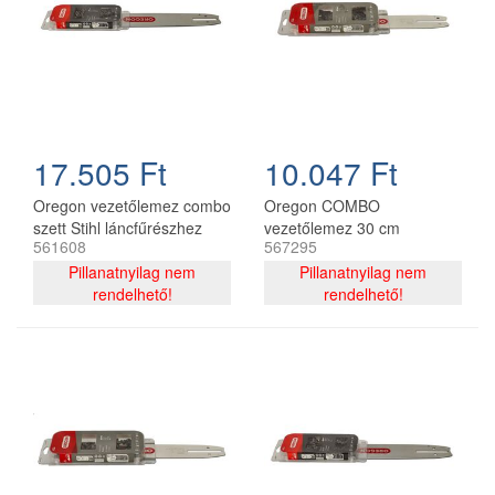
17.505 Ft
10.047 Ft
Oregon vezetőlemez combo
Oregon COMBO
szett Stihl láncfűrészhez
vezetőlemez 30 cm
561608
567295
325 - 1,6 mm 40 cm 67
120SDEA074 + 2 db
szemes
Pillanatnyilag nem
91P044E lánc 3/8P 1.3 mm
Pillanatnyilag nem
rendelhető!
44 szemes
rendelhető!