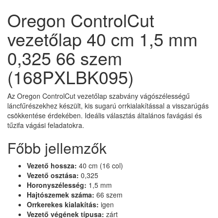
Oregon ControlCut
vezetőlap 40 cm 1,5 mm
0,325 66 szem
(168PXLBK095)
Az Oregon ControlCut vezetőlap szabvány vágószélességű
láncfűrészekhez készült, kis sugarú orrkialakítással a visszarúgás
csökkentése érdekében. Ideális választás általános favágási és
tűzifa vágási feladatokra.
Főbb jellemzők
Vezető hossza:
40 cm (16 col)
Vezető osztása:
0,325
Horonyszélesség:
1,5 mm
Hajtószemek száma:
66 szem
Orrkerekes kialakítás:
igen
Vezető végének típusa:
zárt