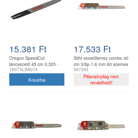
15.381 Ft
17.533 Ft
Oregon SpeedCut
Stihl vezetőlemez combo 40
láncvezető 45 cm 0,325 -
cm 3/8p-1.6 mm 60 szemes
180TXLBA074
567293
1,3 mm 68 szem Stihl
lánccal, Oregon
MS251
75DPX060E, 2 db lánc
Pillanatnyilag nem
rendelhető!