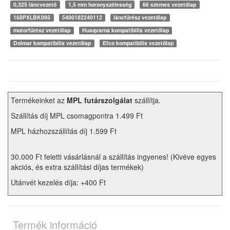
0,325 láncvezető
1,5 mm horonyszélesség
66 szemes vezetőlap
168PXLBK095
5400182240112
láncfűrész vezetőlap
motorfűrész vezetőlap
Husqvarna kompatibilis vezetőlap
Dolmar kompatibilis vezetőlap
Efco kompatibilis vezetőlap
Termékeinket az
MPL futárszolgálat
szállítja.
Szállítás díj MPL csomagpontra 1.499 Ft
MPL házhozszállítás díj 1.599 Ft
30.000 Ft feletti vásárlásnál a szállítás ingyenes! (Kivéve egyes
akciós, és extra szállítási díjas termékek)
Utánvét kezelés díja: +400 Ft
Termék információ