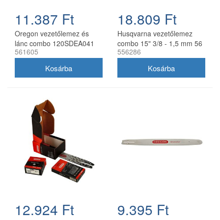
11.387 Ft
18.809 Ft
Oregon vezetőlemez és
Husqvarna vezetőlemez
lánc combo 120SDEA041
combo 15" 3/8 - 1,5 mm 56
561605
556286
30 cm 3/8 1,3 mm 2x
szemes 2 db Oregon
91P045E
73DPX lánccal
12.924 Ft
9.395 Ft