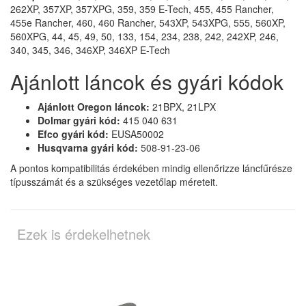
262XP, 357XP, 357XPG, 359, 359 E-Tech, 455, 455 Rancher,
455e Rancher, 460, 460 Rancher, 543XP, 543XPG, 555, 560XP,
560XPG, 44, 45, 49, 50, 133, 154, 234, 238, 242, 242XP, 246,
340, 345, 346, 346XP, 346XP E-Tech
Ajánlott láncok és gyári kódok
Ajánlott Oregon láncok:
21BPX, 21LPX
Dolmar gyári kód:
415 040 631
Efco gyári kód:
EUSA50002
Husqvarna gyári kód:
508-91-23-06
A pontos kompatibilitás érdekében mindig ellenőrizze láncfűrésze
típusszámát és a szükséges vezetőlap méreteit.
Ezek is érdekelhetnek