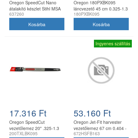
Oregon SpeedCut Nano
Oregon 180PXBK095
átalakító készlet Stihl MSA
láncvezető 45 cm 0.325-1.3
637260
180PXBK095
161T 10" 325 1,1 mm
mm 72 szemes Husqvarna
fűrészekhez
Ingyenes szállítás
17.316 Ft
53.160 Ft
Oregon SpeedCut
Oregon Jet-Fit harvester
vezetőlemez 20" .325-1.3
vezetőlemez 67 cm 0.404 -
200TXLBK095
672HSFB163
mm 78 szem Husqvarna
2.0 mm