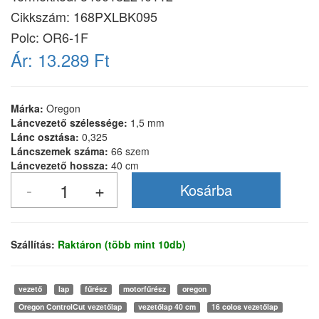
Cikkszám:
168PXLBK095
Polc: OR6-1F
Ár:
13.289 Ft
Márka:
Oregon
Láncvezető szélessége:
1,5 mm
Lánc osztása:
0,325
Láncszemek száma:
66 szem
Láncvezető hossza:
40 cm
Szállítás:
Raktáron (több mint 10db)
vezető
lap
fűrész
motorfűrész
oregon
Oregon ControlCut vezetőlap
vezetőlap 40 cm
16 colos vezetőlap