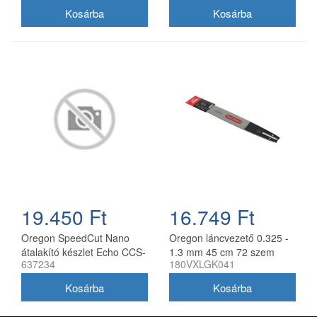
láncfűrészhez
19.450 Ft
16.749 Ft
Oregon SpeedCut Nano
Oregon láncvezető 0.325 -
átalakító készlet Echo CCS-
1.3 mm 45 cm 72 szem
637234
180VXLGK041
58V láncfűrészhez 40 cm
Husqvarna fűrészekhez
180VXLGK041