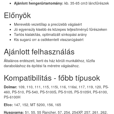
Ajánlott hengerűrtartomány:
kb. 35-65 cm3 láncfűrészek
Előnyök
Merevebb vezetőlap a precízebb vágásért
Jó egyensúly kisebb és közepes teljesítményű fűrészeken
Tartós kialakítás, optimalizált sínkopási arány
Kis sugarú orr a csökkentett visszarúgásért
Ajánlott felhasználás
Általános erdészeti, kerti és ház körüli munkákhoz, tűzifa
daraboláshoz és építési fa méretre vágásához.
Kompatibilitás - főbb típusok
Dolmar:
109, 110, 111, 115, 115i, 116, 116si, 117, 119, 120, PS-
460, PS-510, PS-540, PS-5100S, PS-5105, PS-5105H, PS-6100,
PS-6100H
Efco:
147, 152, MT 5200, 156, 165
Husqvarna:
51, 55, 55 Rancher, 57, 254, 254XP, 257, 261, 262,