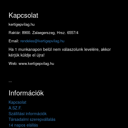
Kapcsolat
kertigepvilag.hu
Raktár: 8900. Zalaegerszeg, Hrsz. 6557/4
Email:
rendeles@kertigepvilag.hu
Ha 1 munkanapon belül nem válaszolunk levelére, akkor
kérjük küldje el újra!
Web: www.kertigepvilag.hu
...
Információk
Kapcsolat
A.SZ.F.
Szállítási információk
Társadalmi szerepvállalás
14 napos elállás