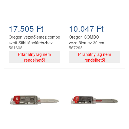
17.505 Ft
10.047 Ft
Oregon vezetőlemez combo
Oregon COMBO
szett Stihl láncfűrészhez
vezetőlemez 30 cm
561608
567295
325 - 1,6 mm 40 cm 67
120SDEA074 + 2 db
szemes
Pillanatnyilag nem
91P044E lánc 3/8P 1.3 mm
Pillanatnyilag nem
rendelhető!
44 szemes
rendelhető!