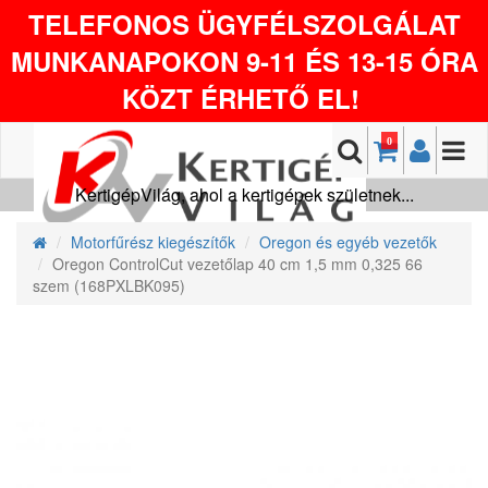
TELEFONOS ÜGYFÉLSZOLGÁLAT
MUNKANAPOKON 9-11 ÉS 13-15 ÓRA
KÖZT ÉRHETŐ EL!
0
KertigépVilág, ahol a kertigépek születnek...
Motorfűrész kiegészítők
Oregon és egyéb vezetők
Oregon ControlCut vezetőlap 40 cm 1,5 mm 0,325 66
szem (168PXLBK095)