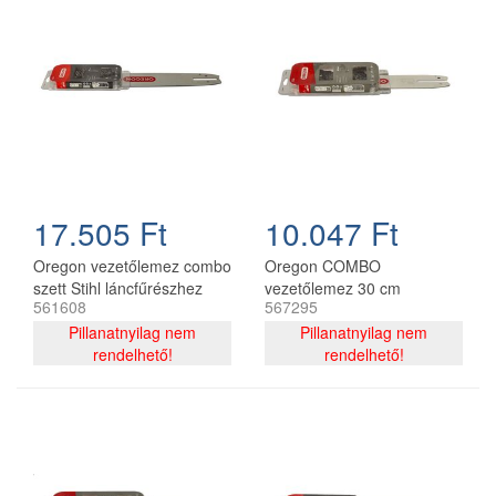
17.505 Ft
10.047 Ft
Oregon vezetőlemez combo
Oregon COMBO
szett Stihl láncfűrészhez
vezetőlemez 30 cm
561608
567295
325 - 1,6 mm 40 cm 67
120SDEA074 + 2 db
szemes
Pillanatnyilag nem
91P044E lánc 3/8P 1.3 mm
Pillanatnyilag nem
rendelhető!
44 szemes
rendelhető!