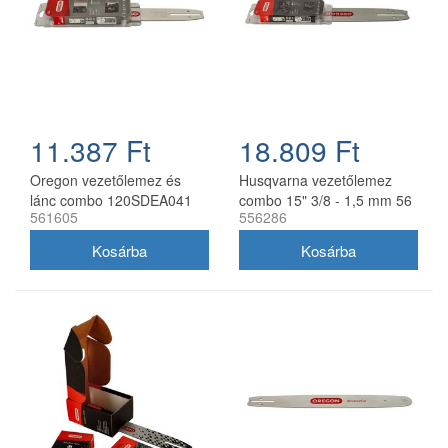
11.387 Ft
18.809 Ft
Oregon vezetőlemez és
Husqvarna vezetőlemez
lánc combo 120SDEA041
combo 15" 3/8 - 1,5 mm 56
561605
556286
30 cm 3/8 1,3 mm 2x
szemes 2 db Oregon
91P045E
73DPX lánccal