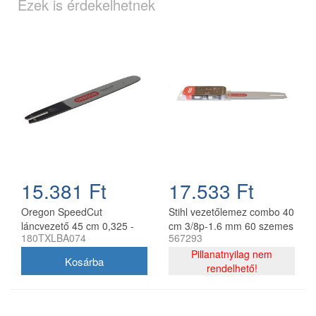
Ezek is érdekelhetnek
15.381 Ft
17.533 Ft
Oregon SpeedCut
Stihl vezetőlemez combo 40
láncvezető 45 cm 0,325 -
cm 3/8p-1.6 mm 60 szemes
180TXLBA074
567293
1,3 mm 68 szem Stihl
lánccal, Oregon
MS251
75DPX060E, 2 db lánc
Pillanatnyilag nem
rendelhető!