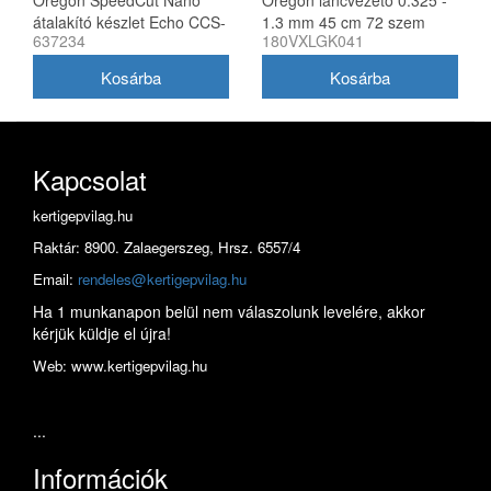
Oregon SpeedCut Nano
Oregon láncvezető 0.325 -
átalakító készlet Echo CCS-
1.3 mm 45 cm 72 szem
637234
180VXLGK041
58V láncfűrészhez 40 cm
Husqvarna fűrészekhez
180VXLGK041
Kapcsolat
kertigepvilag.hu
Raktár: 8900. Zalaegerszeg, Hrsz. 6557/4
Email:
rendeles@kertigepvilag.hu
Ha 1 munkanapon belül nem válaszolunk levelére, akkor
kérjük küldje el újra!
Web: www.kertigepvilag.hu
...
Információk