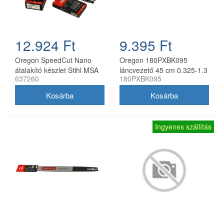
12.924 Ft
9.395 Ft
Oregon SpeedCut Nano
Oregon 180PXBK095
átalakító készlet Stihl MSA
láncvezető 45 cm 0.325-1.3
637260
180PXBK095
161T 10" 325 1,1 mm
mm 72 szemes Husqvarna
fűrészekhez
Ingyenes szállítás