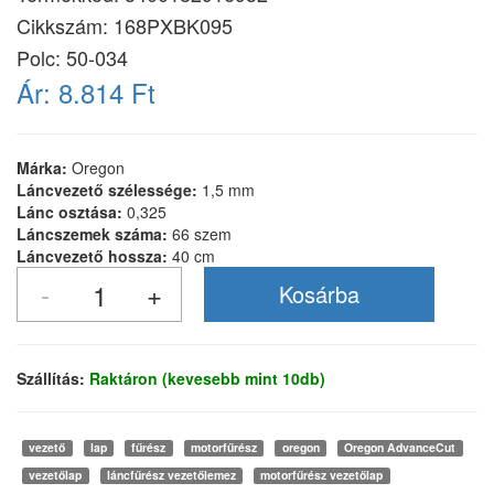
Cikkszám:
168PXBK095
Polc: 50-034
Ár:
8.814 Ft
Márka:
Oregon
Láncvezető szélessége:
1,5 mm
Lánc osztása:
0,325
Láncszemek száma:
66 szem
Láncvezető hossza:
40 cm
Szállítás:
Raktáron (kevesebb mint 10db)
vezető
lap
fűrész
motorfűrész
oregon
Oregon AdvanceCut
vezetőlap
láncfűrész vezetőlemez
motorfűrész vezetőlap