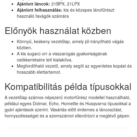
Ajánlott láncok:
21BPX, 21LPX
Ajánlott felhasználás:
kis és közepes láncfűrészt
használó favágók számára
Előnyök használat közben
Könnyű, keskeny vezetőlap, amely jól irányítható vágás
közben.
A kis sugarú orr a visszarúgás gyakoriságának
csökkentésére lett kialakítva.
Megfordítható vezető, amely segíti az egyenletes kopást és
hosszabb élettartamot.
Kompatibilitás példa típusokkal
A vezetőlap számos népszerű motorfűrész modellel használható,
például egyes Dolmar, Echo, Homelite és Husqvarna típusokkal a
gyári ajánlások szerint. Vásárlás előtt érdemes a láncosztást,
hornyszélességet és a szemszámot ellenőrizni a meglévő gépen.