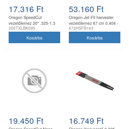
17.316 Ft
53.160 Ft
Oregon SpeedCut
Oregon Jet-Fit harvester
vezetőlemez 20" .325-1.3
vezetőlemez 67 cm 0.404 -
200TXLBK095
672HSFB163
mm 78 szem Husqvarna
2.0 mm
láncfűrészhez
19.450 Ft
16.749 Ft