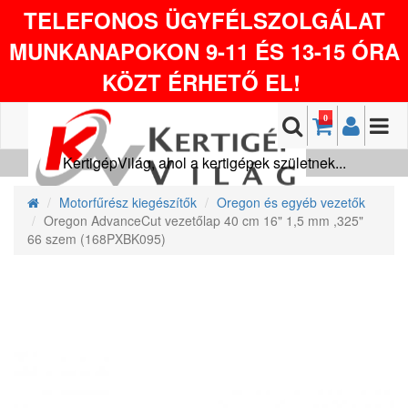
TELEFONOS ÜGYFÉLSZOLGÁLAT
MUNKANAPOKON 9-11 ÉS 13-15 ÓRA
KÖZT ÉRHETŐ EL!
0
KertigépVilág, ahol a kertigépek születnek...
Motorfűrész kiegészítők
Oregon és egyéb vezetők
Oregon AdvanceCut vezetőlap 40 cm 16" 1,5 mm ,325"
66 szem (168PXBK095)