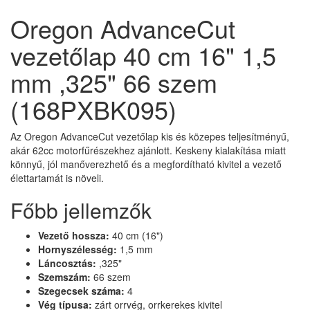
Oregon AdvanceCut
vezetőlap 40 cm 16" 1,5
mm ,325" 66 szem
(168PXBK095)
Az Oregon AdvanceCut vezetőlap kis és közepes teljesítményű,
akár 62cc motorfűrészekhez ajánlott. Keskeny kialakítása miatt
könnyű, jól manőverezhető és a megfordítható kivitel a vezető
élettartamát is növeli.
Főbb jellemzők
Vezető hossza:
40 cm (16")
Hornyszélesség:
1,5 mm
Láncosztás:
,325"
Szemszám:
66 szem
Szegecsek száma:
4
Vég típusa:
zárt orrvég, orrkerekes kivitel