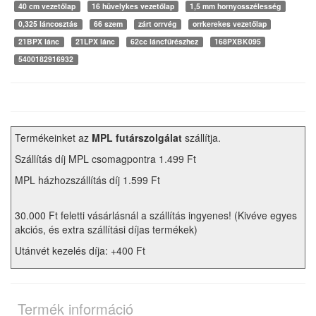
40 cm vezetőlap
16 hüvelykes vezetőlap
1,5 mm hornyosszélesség
0,325 láncosztás
66 szem
zárt orrvég
orrkerekes vezetőlap
21BPX lánc
21LPX lánc
62cc láncfűrészhez
168PXBK095
5400182916932
Termékeinket az
MPL futárszolgálat
szállítja.
Szállítás díj MPL csomagpontra 1.499 Ft
MPL házhozszállítás díj 1.599 Ft
30.000 Ft feletti vásárlásnál a szállítás ingyenes! (Kivéve egyes
akciós, és extra szállítási díjas termékek)
Utánvét kezelés díja: +400 Ft
Termék információ