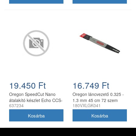
19.450 Ft
16.749 Ft
Oregon SpeedCut Nano
Oregon láncvezető 0.325 -
átalakító készlet Echo CCS-
1.3 mm 45 cm 72 szem
637234
180VXLGK041
58V láncfűrészhez 40 cm
Husqvarna fűrészekhez
180VXLGK041