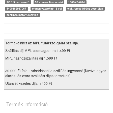
3/8 1,3 mm vezető
55 szemes láncvezető
160SXEA074
5400182937067
oregon vezetőlap 16 col
elektromos fűrész vezetőlap
benzines motorfűrész lap
Termékeinket az
MPL futárszolgálat
szállítja.
Szállítás díj MPL csomagpontra 1.499 Ft
MPL házhozszállítás díj 1.599 Ft
30.000 Ft feletti vásárlásnál a szállítás ingyenes! (Kivéve egyes
akciós, és extra szállítási díjas termékek)
Utánvét kezelés díja: +400 Ft
Termék információ