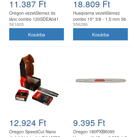
11.387 Ft
18.809 Ft
Oregon vezetőlemez és
Husqvarna vezetőlemez
lánc combo 120SDEA041
combo 15" 3/8 - 1,5 mm 56
561605
556286
30 cm 3/8 1,3 mm 2x
szemes 2 db Oregon
91P045E
73DPX lánccal
12.924 Ft
9.395 Ft
Oregon SpeedCut Nano
Oregon 180PXBK095