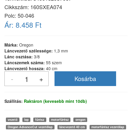
Cikkszám:
160SXEA074
Polc: 50-046
Ár:
8.458 Ft
Márka:
Oregon
Láncvezető szélessége:
1,3 mm
Lánc osztása:
3/8
Láncszemek száma:
55 szem
Láncvezető hossza:
40 cm
Szállítás:
Raktáron (kevesebb mint 10db)
vezető
lap
fűrész
motorfűrész
oregon
Oregon AdvanceCut vezetőlap
láncvezető 40 cm
motorfűrész vezetőlap