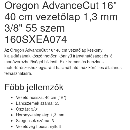
Oregon AdvanceCut 16"
40 cm vezetőlap 1,3 mm
3/8" 55 szem
160SXEA074
Az Oregon AdvanceCut 16" 40 cm vezetőlap keskeny
kialakításának köszönhetően könnyű irányíthatóságot és jó
manőverezhetőséget biztosít. Elektromos és benzines
motorfűrészekhez egyaránt használható, ház körüli és általános
felhasználásra.
Főbb jellemzők
Vezető hossza: 40 cm (16")
Láncszemek száma: 55
Osztás: 3/8"
Horonyvastagság: 1,3 mm
Szegecsek száma: 3
Vezetővég típusa: nyitott