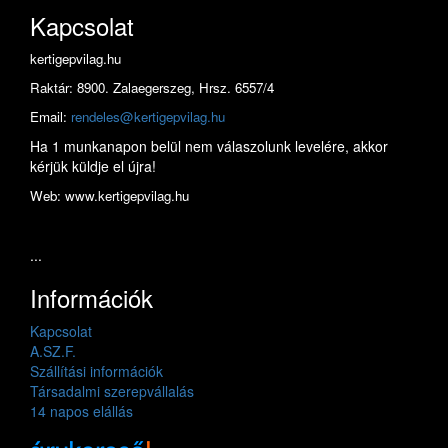
Kapcsolat
kertigepvilag.hu
Raktár: 8900. Zalaegerszeg, Hrsz. 6557/4
Email:
rendeles@kertigepvilag.hu
Ha 1 munkanapon belül nem válaszolunk levelére, akkor
kérjük küldje el újra!
Web: www.kertigepvilag.hu
...
Információk
Kapcsolat
A.SZ.F.
Szállítási információk
Társadalmi szerepvállalás
14 napos elállás