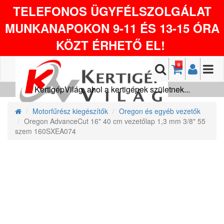
TELEFONOS ÜGYFÉLSZOLGÁLAT
MUNKANAPOKON 9-11 ÉS 13-15 ÓRA
KÖZT ÉRHETŐ EL!
0
KertigépVilág, ahol a kertigépek születnek...
Motorfűrész kiegészítők
Oregon és egyéb vezetők
Oregon AdvanceCut 16" 40 cm vezetőlap 1,3 mm 3/8" 55
szem 160SXEA074