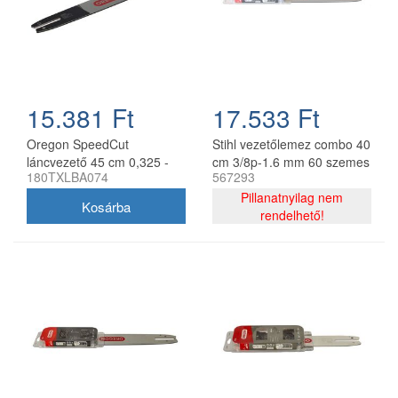
15.381 Ft
17.533 Ft
Oregon SpeedCut
Stihl vezetőlemez combo 40
láncvezető 45 cm 0,325 -
cm 3/8p-1.6 mm 60 szemes
180TXLBA074
567293
1,3 mm 68 szem Stihl
lánccal, Oregon
MS251
75DPX060E, 2 db lánc
Pillanatnyilag nem
rendelhető!