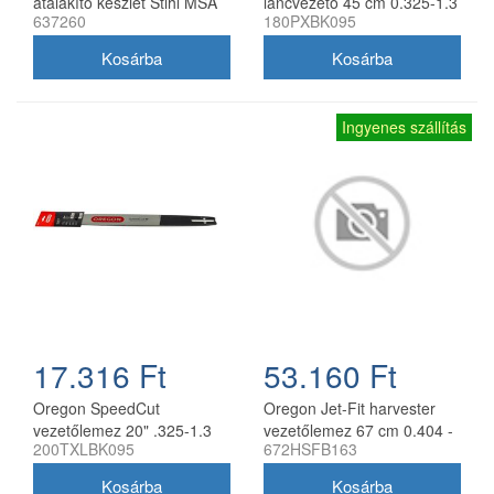
átalakító készlet Stihl MSA
láncvezető 45 cm 0.325-1.3
637260
180PXBK095
161T 10" 325 1,1 mm
mm 72 szemes Husqvarna
fűrészekhez
Ingyenes szállítás
17.316 Ft
53.160 Ft
Oregon SpeedCut
Oregon Jet-Fit harvester
vezetőlemez 20" .325-1.3
vezetőlemez 67 cm 0.404 -
200TXLBK095
672HSFB163
mm 78 szem Husqvarna
2.0 mm
láncfűrészhez