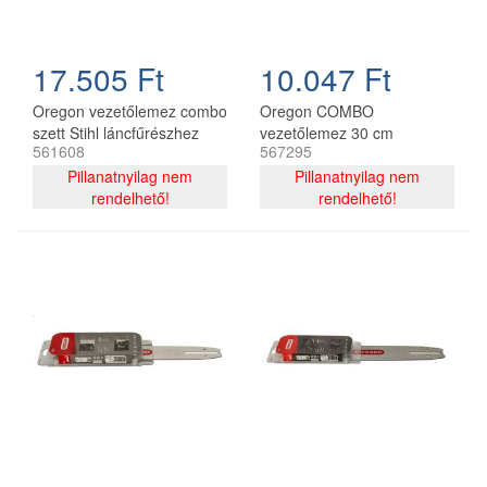
17.505 Ft
10.047 Ft
Oregon vezetőlemez combo
Oregon COMBO
szett Stihl láncfűrészhez
vezetőlemez 30 cm
561608
567295
325 - 1,6 mm 40 cm 67
120SDEA074 + 2 db
szemes
Pillanatnyilag nem
91P044E lánc 3/8P 1.3 mm
Pillanatnyilag nem
rendelhető!
44 szemes
rendelhető!