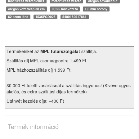
láncfűrész vezetőlemez
motorfűrész vezető
oregon advancecut
oregon vezetőlap 38 cm
0,325 láncvezető
1,6 mm horony
62 szem lánc
153SFGD025
5400182917861
Termékeinket az
MPL futárszolgálat
szállítja.
Szállítás díj MPL csomagpontra 1.499 Ft
MPL házhozszállítás díj 1.599 Ft
30.000 Ft feletti vásárlásnál a szállítás ingyenes! (Kivéve egyes
akciós, és extra szállítási díjas termékek)
Utánvét kezelés díja: +400 Ft
Termék információ