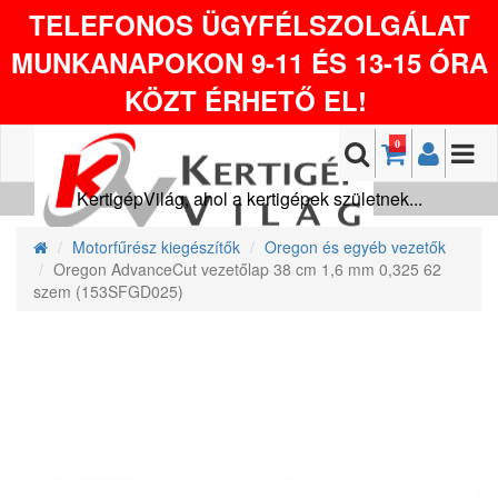
TELEFONOS ÜGYFÉLSZOLGÁLAT
MUNKANAPOKON 9-11 ÉS 13-15 ÓRA
KÖZT ÉRHETŐ EL!
0
KertigépVilág, ahol a kertigépek születnek...
Motorfűrész kiegészítők
Oregon és egyéb vezetők
Oregon AdvanceCut vezetőlap 38 cm 1,6 mm 0,325 62
szem (153SFGD025)