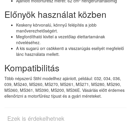
Ajánlott motorfűrész méret: 62 cm³ hengerűrtartalomig
Előnyök használat közben
Keskeny körvonalú, könnyű felépítés a jobb
manőverezhetőségért.
Megfordítható kivitel a vezetőlap élettartamának
növeléséhez.
A kis sugarú orr csökkenti a visszarúgás esélyét megfelelő
lánc használata mellett.
Kompatibilitás
Több népszerű Stihl modellhez ajánlott, például: 032, 034, 036,
039, MS240, MS260, MS270, MS261, MS271, MS280, MS290,
MS360, MS361, MS390, MS200, MS36E. Vásárlás előtt érdemes
ellenőrizni a motorfűrész típust és a gyári méreteket.
Ezek is érdekelhetnek