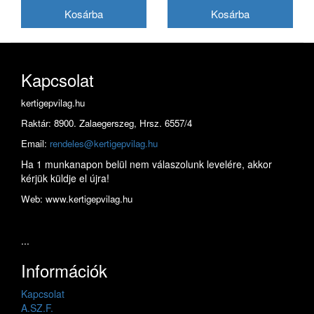
180VXLGK041
Kapcsolat
kertigepvilag.hu
Raktár: 8900. Zalaegerszeg, Hrsz. 6557/4
Email:
rendeles@kertigepvilag.hu
Ha 1 munkanapon belül nem válaszolunk levelére, akkor
kérjük küldje el újra!
Web: www.kertigepvilag.hu
...
Információk
Kapcsolat
A.SZ.F.