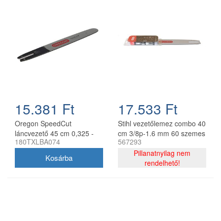
15.381 Ft
17.533 Ft
Oregon SpeedCut
Stihl vezetőlemez combo 40
láncvezető 45 cm 0,325 -
cm 3/8p-1.6 mm 60 szemes
180TXLBA074
567293
1,3 mm 68 szem Stihl
lánccal, Oregon
MS251
75DPX060E, 2 db lánc
Pillanatnyilag nem
rendelhető!