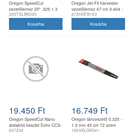
Oregon SpeedCut
Oregon Jet-Fit harvester
vezetőlemez 20" .325-1.3
vezetőlemez 67 cm 0.404 -
200TXLBK095
672HSFB163
mm 78 szem Husqvarna
2.0 mm
láncfűrészhez
19.450 Ft
16.749 Ft
Oregon SpeedCut Nano
Oregon láncvezető 0.325 -
átalakító készlet Echo CCS-
1.3 mm 45 cm 72 szem
637234
180VXLGK041
58V láncfűrészhez 40 cm
Husqvarna fűrészekhez