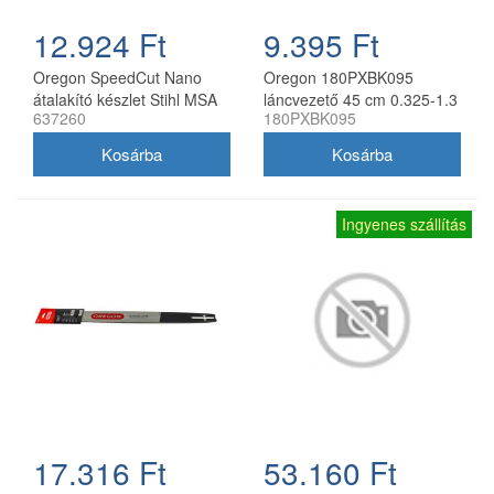
12.924 Ft
9.395 Ft
Oregon SpeedCut Nano
Oregon 180PXBK095
átalakító készlet Stihl MSA
láncvezető 45 cm 0.325-1.3
637260
180PXBK095
161T 10" 325 1,1 mm
mm 72 szemes Husqvarna
fűrészekhez
Ingyenes szállítás
17.316 Ft
53.160 Ft