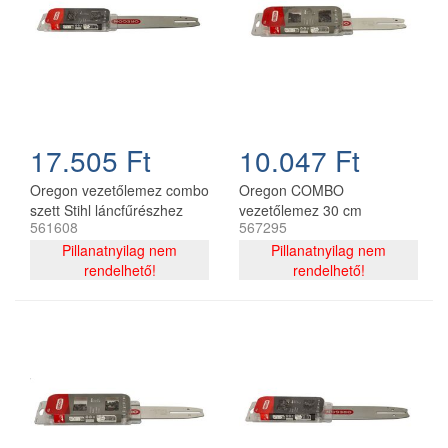
17.505 Ft
10.047 Ft
Oregon vezetőlemez combo
Oregon COMBO
szett Stihl láncfűrészhez
vezetőlemez 30 cm
561608
567295
325 - 1,6 mm 40 cm 67
120SDEA074 + 2 db
szemes
Pillanatnyilag nem
91P044E lánc 3/8P 1.3 mm
Pillanatnyilag nem
rendelhető!
44 szemes
rendelhető!