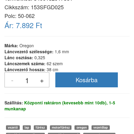
Cikkszám:
153SFGD025
Polc: 50-062
Ár:
7.892 Ft
Márka:
Oregon
Láncvezető szélessége:
1,6 mm
Lánc osztása:
0,325
Láncszemek száma:
62 szem
Láncvezető hossza:
38 cm
Szállítás:
Központi raktáron (kevesebb mint 10db), 1-5
munkanap
vezető
lap
fűrész
motorfűrész
oregon
vezetőlap