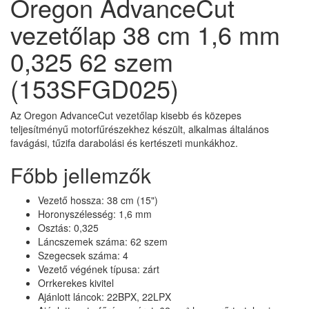
Oregon AdvanceCut
vezetőlap 38 cm 1,6 mm
0,325 62 szem
(153SFGD025)
Az Oregon AdvanceCut vezetőlap kisebb és közepes
teljesítményű motorfűrészekhez készült, alkalmas általános
favágási, tűzifa darabolási és kertészeti munkákhoz.
Főbb jellemzők
Vezető hossza: 38 cm (15")
Horonyszélesség: 1,6 mm
Osztás: 0,325
Láncszemek száma: 62 szem
Szegecsek száma: 4
Vezető végének típusa: zárt
Orrkerekes kivitel
Ajánlott láncok: 22BPX, 22LPX