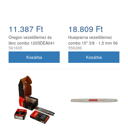
11.387 Ft
18.809 Ft
Oregon vezetőlemez és
Husqvarna vezetőlemez
lánc combo 120SDEA041
combo 15" 3/8 - 1,5 mm 56
561605
556286
30 cm 3/8 1,3 mm 2x
szemes 2 db Oregon
91P045E
73DPX lánccal