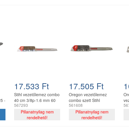
17.533 Ft
17.505 Ft
1
Stihl vezetőlemez combo
Oregon vezetőlemez
Or
5 -
40 cm 3/8p-1.6 mm 60
combo szett Stihl
ve
567293
561608
56
szemes lánccal, Oregon
láncfűrészhez 325 - 1,6
12
75DPX060E, 2 db lánc
Pillanatnyilag nem
mm 40 cm 67 szemes
Pillanatnyilag nem
91
rendelhető!
rendelhető!
mm