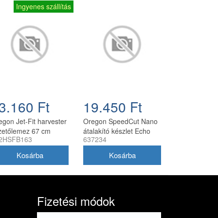
Ingyenes szállítás
3.160 Ft
19.450 Ft
egon Jet-Fit harvester
Oregon SpeedCut Nano
zetőlemez 67 cm
átalakító készlet Echo
2HSFB163
637234
404 - 2.0 mm
CCS-58V láncfűrészhez
40 cm
Fizetési módok