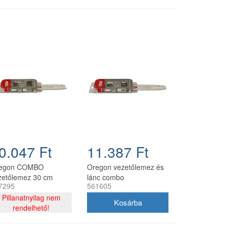
0.047 Ft
11.387 Ft
egon COMBO
Oregon vezetőlemez és
zetőlemez 30 cm
lánc combo
7295
561605
0SDEA074 + 2 db
120SDEA041 30 cm 3/8
P044E lánc 3/8P 1.3
Pillanatnyilag nem
1,3 mm 2x 91P045E
 44 szemes
rendelhető!