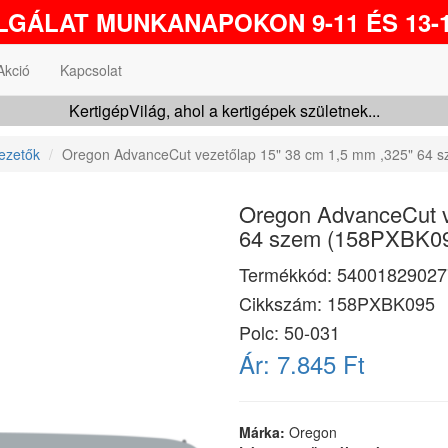
GÁLAT MUNKANAPOKON 9-11 ÉS 13-1
Akció
Kapcsolat
KertigépVilág, ahol a kertigépek születnek...
ezetők
Oregon AdvanceCut vezetőlap 15" 38 cm 1,5 mm ,325" 64 
Oregon AdvanceCut v
64 szem (158PXBK0
Termékkód:
54001829027
Cikkszám:
158PXBK095
Polc: 50-031
Ár:
7.845 Ft
Márka:
Oregon