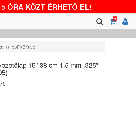
5 ÓRA KÖZT ÉRHETŐ EL!
0
szem (158PXBK095)
ezetőlap 15" 38 cm 1,5 mm ,325"
95)
75