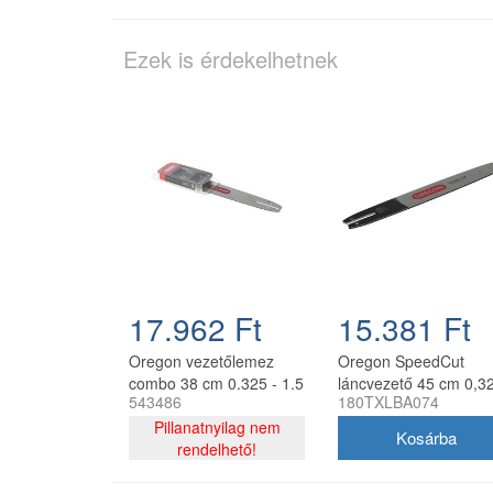
Ezek is érdekelhetnek
17.962 Ft
15.381 Ft
Oregon vezetőlemez
Oregon SpeedCut
combo 38 cm 0.325 - 1.5
láncvezető 45 cm 0,32
543486
180TXLBA074
mm 64 szem 2 db
1,3 mm 68 szem Stihl
21BPX lánccal
Pillanatnyilag nem
MS251
rendelhető!