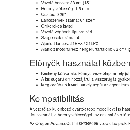
Vezető hossza: 38 cm (15")
Horonyszélesség: 1,5 mm
Osztás: ,325"
Láncszemek száma: 64 szem
Orrkerekes kivitel
Vezető végének típusa: zárt
Szegecsek száma: 4
Ajánlott láncok: 21BPX / 21LPX
Ajánlott motorfűrész hengerűrtartalom: 62 cm³-i
Előnyök használat közbe
Keskeny körvonalú, könnyű vezetőlap, amely j
A kis sugarú orr hozzájárul a visszarúgás gyak
Megfordítható kivitel, amely segíti az egyenlete
Kompatibilitás
A vezetőlap különböző gyártók több modelljével is has
típusszámát, a horonyszélességet, az osztást és a lá
Az Oregon AdvanceCut 158PXBK095 vezetőlap praktiku