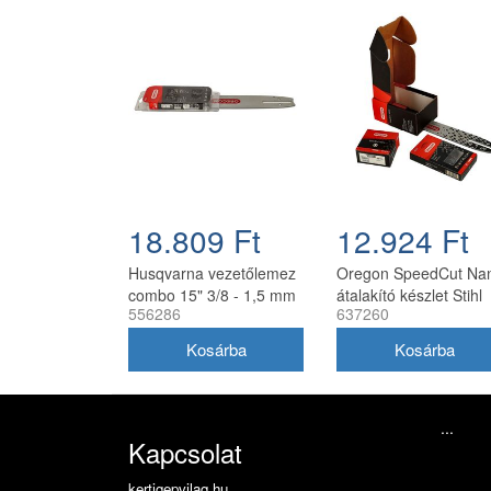
18.809 Ft
12.924 Ft
Husqvarna vezetőlemez
Oregon SpeedCut Na
combo 15" 3/8 - 1,5 mm
átalakító készlet Stihl
556286
637260
56 szemes 2 db Oregon
MSA 161T 10" 325 1,
73DPX lánccal
mm
...
Kapcsolat
kertigepvilag.hu