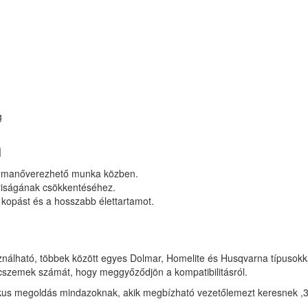
g
n
ól manőverezhető munka közben.
oriságának csökkentéséhez.
s kopást és a hosszabb élettartamot.
ználható, többek között egyes Dolmar, Homelite és Husqvarna típusokkal
ncszemek számát, hogy meggyőződjön a kompatibilitásról.
s megoldás mindazoknak, akik megbízható vezetőlemezt keresnek ,3