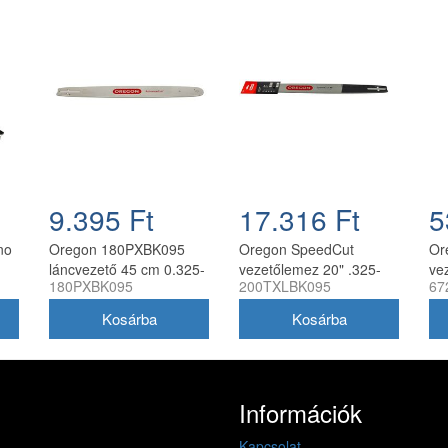
9.395 Ft
17.316 Ft
5
no
Oregon 180PXBK095
Oregon SpeedCut
Or
láncvezető 45 cm 0.325-
vezetőlemez 20" .325-
ve
180PXBK095
200TXLBK095
67
1
1.3 mm 72 szemes
1.3 mm 78 szem
0.
Husqvarna fűrészekhez
Husqvarna
láncfűrészhez
Információk
Kapcsolat