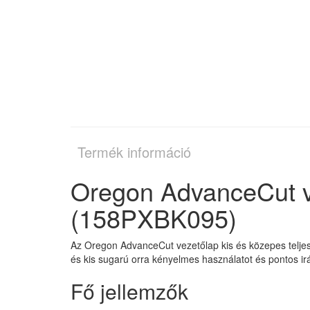
Termék információ
Oregon AdvanceCut v
(158PXBK095)
Az Oregon AdvanceCut vezetőlap kis és közepes teljes
és kis sugarú orra kényelmes használatot és pontos irá
Fő jellemzők