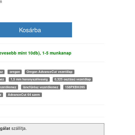
m
kevesebb mint 10db), 1-5 munkanap
sz
oregon
Oregon AdvanceCut vezetőlap
mez
1,5 mm horonyszélesség
0,325 osztású vezetőlap
ezetőlemez
láncfűrész vezetőlemez
158PXBK095
z
AdvanceCut 64 szem
gálat
szállítja.