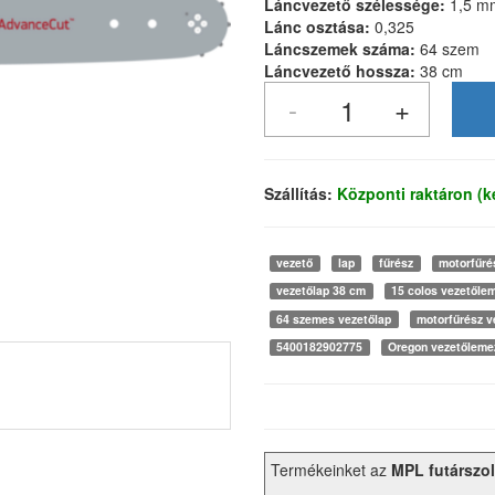
Láncvezető szélessége:
1,5 m
Lánc osztása:
0,325
Láncszemek száma:
64 szem
Láncvezető hossza:
38 cm
Szállítás:
Központi raktáron (
vezető
lap
fűrész
motorfűré
vezetőlap 38 cm
15 colos vezetőle
64 szemes vezetőlap
motorfűrész v
5400182902775
Oregon vezetőleme
Termékeinket az
MPL futárszol