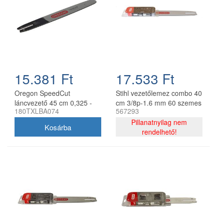
15.381 Ft
17.533 Ft
Oregon SpeedCut
Stihl vezetőlemez combo 40
láncvezető 45 cm 0,325 -
cm 3/8p-1.6 mm 60 szemes
180TXLBA074
567293
1,3 mm 68 szem Stihl
lánccal, Oregon
MS251
75DPX060E, 2 db lánc
Pillanatnyilag nem
rendelhető!