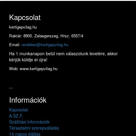
Kapcsolat
kertigepvilag.hu
Raktár: 8900. Zalaegerszeg, Hrsz. 6557/4
Email:
rendeles@kertigepvilag.hu
Ha 1 munkanapon belül nem válaszolunk levelére, akkor
kérjük küldje el újra!
Web: www.kertigepvilag.hu
...
Információk
Kapcsolat
A.SZ.F.
Szállítási információk
Társadalmi szerepvállalás
14 napos elállás