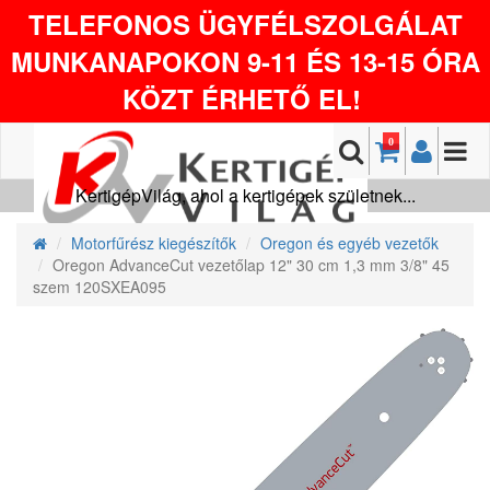
TELEFONOS ÜGYFÉLSZOLGÁLAT
MUNKANAPOKON 9-11 ÉS 13-15 ÓRA
KÖZT ÉRHETŐ EL!
0
KertigépVilág, ahol a kertigépek születnek...
Motorfűrész kiegészítők
Oregon és egyéb vezetők
Oregon AdvanceCut vezetőlap 12" 30 cm 1,3 mm 3/8" 45
szem 120SXEA095