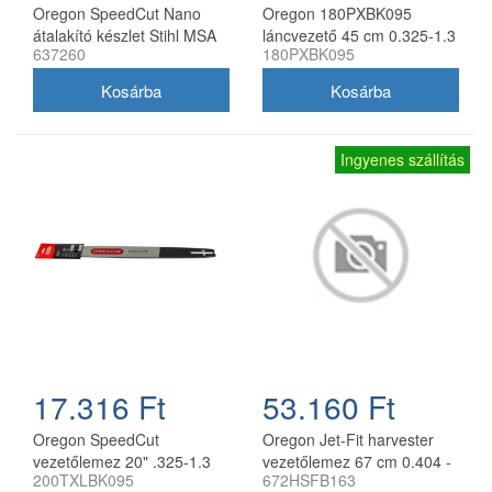
Oregon SpeedCut Nano
Oregon 180PXBK095
átalakító készlet Stihl MSA
láncvezető 45 cm 0.325-1.3
637260
180PXBK095
161T 10" 325 1,1 mm
mm 72 szemes Husqvarna
fűrészekhez
Ingyenes szállítás
17.316 Ft
53.160 Ft
Oregon SpeedCut
Oregon Jet-Fit harvester
vezetőlemez 20" .325-1.3
vezetőlemez 67 cm 0.404 -
200TXLBK095
672HSFB163
mm 78 szem Husqvarna
2.0 mm