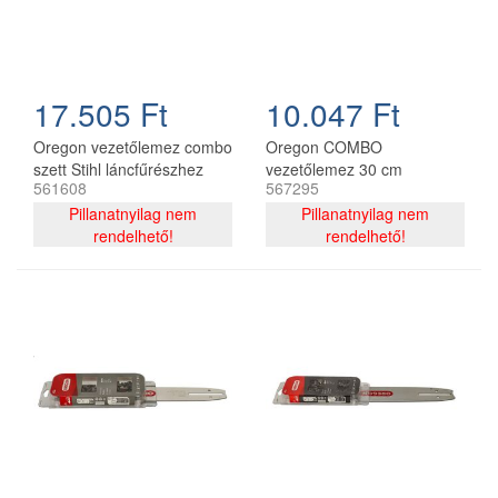
17.505 Ft
10.047 Ft
Oregon vezetőlemez combo
Oregon COMBO
szett Stihl láncfűrészhez
vezetőlemez 30 cm
561608
567295
325 - 1,6 mm 40 cm 67
120SDEA074 + 2 db
szemes
Pillanatnyilag nem
91P044E lánc 3/8P 1.3 mm
Pillanatnyilag nem
rendelhető!
44 szemes
rendelhető!