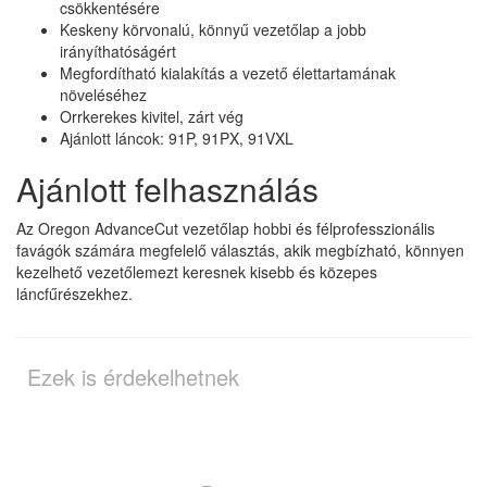
csökkentésére
Keskeny körvonalú, könnyű vezetőlap a jobb
irányíthatóságért
Megfordítható kialakítás a vezető élettartamának
növeléséhez
Orrkerekes kivitel, zárt vég
Ajánlott láncok: 91P, 91PX, 91VXL
Ajánlott felhasználás
Az Oregon AdvanceCut vezetőlap hobbi és félprofesszionális
favágók számára megfelelő választás, akik megbízható, könnyen
kezelhető vezetőlemezt keresnek kisebb és közepes
láncfűrészekhez.
Ezek is érdekelhetnek