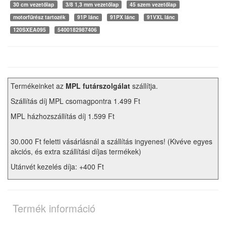
30 cm vezetőlap
3/8 1,3 mm vezetőlap
45 szem vezetőlap
motorfűrész tartozék
91P lánc
91PX lánc
91VXL lánc
120SXEA095
5400182987406
Termékeinket az
MPL futárszolgálat
szállítja.
Szállítás díj MPL csomagpontra 1.499 Ft
MPL házhozszállítás díj 1.599 Ft
30.000 Ft feletti vásárlásnál a szállítás ingyenes! (Kivéve egyes
akciós, és extra szállítási díjas termékek)
Utánvét kezelés díja: +400 Ft
Termék információ