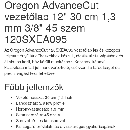
Oregon AdvanceCut
vezetőlap 12" 30 cm 1,3
mm 3/8" 45 szem
120SXEA095
Az Oregon AdvanceCut 120SXEA095 vezetőlap kis és közepes
teljesítményű láncfűrészekhez készült, ideális tűzifa vágáshoz és
általános kerti, ház körüli munkákhoz. Keskeny, könnyű
kialakítása miatt jól manőverezhető, csökkenti a fáradtságot és
precíz vágást tesz lehetővé.
Főbb jellemzők
Vezető hossza: 30 cm (12 inch)
Láncosztás: 3/8 low profile
Horonyvastagság: 1,3 mm
Szemsorszám: 45 szem
Sorozat: 91-es láncsorozat
Kis sugarú orrkialakítás a visszarúgás gyakoriságának