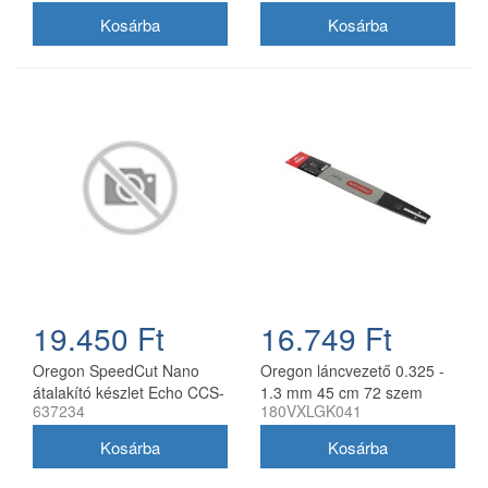
láncfűrészhez
19.450 Ft
16.749 Ft
Oregon SpeedCut Nano
Oregon láncvezető 0.325 -
átalakító készlet Echo CCS-
1.3 mm 45 cm 72 szem
637234
180VXLGK041
58V láncfűrészhez 40 cm
Husqvarna fűrészekhez
180VXLGK041