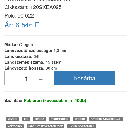
Cikkszám:
120SXEA095
Polc: 50-022
Ár:
6.546 Ft
Márka:
Oregon
Láncvezető szélessége:
1,3 mm
Lánc osztása:
3/8
Láncszemek száma:
45 szem
Láncvezető hossza:
30 cm
Szállítás:
Raktáron (kevesebb mint 10db)
vezető
lap
fűrész
motorfűrész
oregon
Oregon AdvanceCut
vezetőlap
láncfűrész vezetőlemez
12 inch vezetőlap