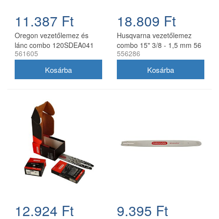
11.387 Ft
18.809 Ft
Oregon vezetőlemez és
Husqvarna vezetőlemez
lánc combo 120SDEA041
combo 15" 3/8 - 1,5 mm 56
561605
556286
30 cm 3/8 1,3 mm 2x
szemes 2 db Oregon
91P045E
73DPX lánccal
12.924 Ft
9.395 Ft