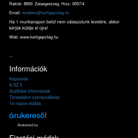
Raktár: 8900. Zalaegerszeg, Hrsz. 6557/4
Email:
rendeles@kertigepvilag.hu
Ha 1 munkanapon belül nem válaszolunk levelére, akkor
kérjük küldje el újra!
Web: www.kertigepvilag.hu
...
Információk
Kapcsolat
A.SZ.F.
Szállítási információk
Társadalmi szerepvállalás
14 napos elállás
Árukereső.hu
Fizetési módok