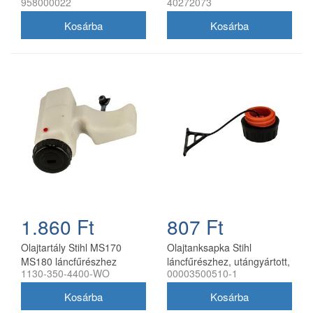
958000022
40272073
láncfűrészhez
1.860 Ft
807 Ft
Olajtartály Stihl MS170
Olajtanksapka Stihl
MS180 láncfűrészhez
láncfűrészhez, utángyártott,
1130-350-4400-WO
00003500510-1
komplett utángyártott
33 mm