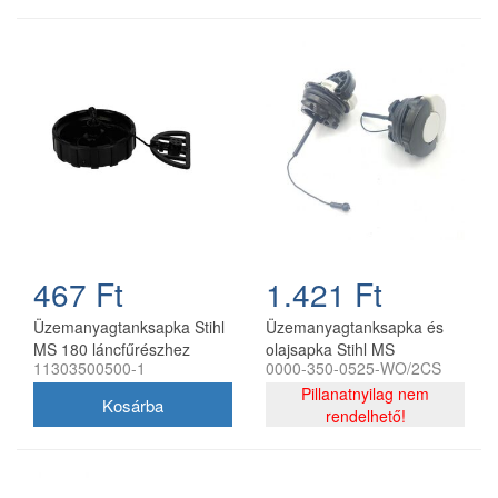
467 Ft
1.421 Ft
Üzemanyagtanksapka Stihl
Üzemanyagtanksapka és
MS 180 láncfűrészhez
olajsapka Stihl MS
11303500500-1
0000-350-0525-WO/2CS
utángyártott
láncfűrészekhez
bajonettzáras utángyártott
Pillanatnyilag nem
(2 db/csomag)
rendelhető!