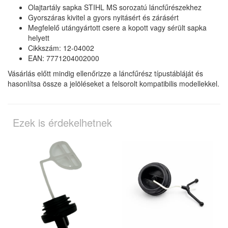
Olajtartály sapka STIHL MS sorozatú láncfűrészekhez
Gyorszáras kivitel a gyors nyitásért és zárásért
Megfelelő utángyártott csere a kopott vagy sérült sapka
helyett
Cikkszám: 12-04002
EAN: 7771204002000
Vásárlás előtt mindig ellenőrizze a láncfűrész típustábláját és
hasonlítsa össze a jelöléseket a felsorolt kompatibilis modellekkel.
Ezek is érdekelhetnek