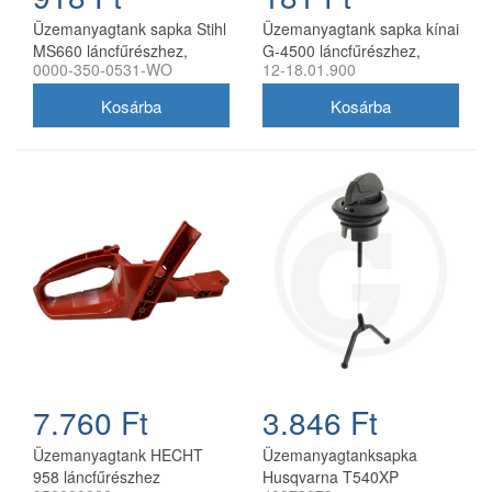
Üzemanyagtank sapka Stihl
Üzemanyagtank sapka kínai
MS660 láncfűrészhez,
G-4500 láncfűrészhez,
0000-350-0531-WO
12-18.01.900
utángyártott
utángyártott
7.760 Ft
3.846 Ft
Üzemanyagtank HECHT
Üzemanyagtanksapka
958 láncfűrészhez
Husqvarna T540XP