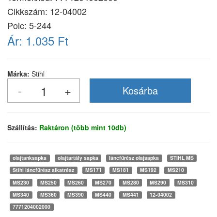
Cikkszám:
12-04002
Polc: 5-244
Ár:
1.035 Ft
Márka:
Stihl
Szállítás:
Raktáron (több mint 10db)
olajtanksapka
olajtartály sapka
láncfűrész olajsapka
STIHL MS
Stihl láncfűrész alkatrész
MS171
MS181
MS192
MS210
MS230
MS250
MS260
MS270
MS280
MS290
MS310
MS340
MS360
MS390
MS440
MS441
12-04002
7771204002000