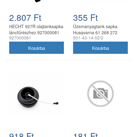
2.807 Ft
355 Ft
HECHT 927R olajtanksapka
Üzemanyagtank sapka
láncfűrészhez 927000081
Husqvarna 61 268 272
927000081
501-43-14-02/2
láncfűrészhez utángyártott
918 Ft
181 Ft