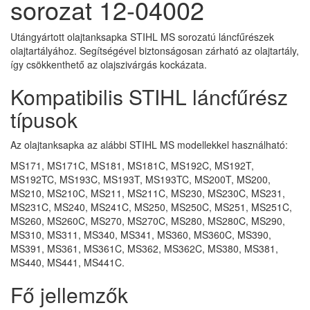
sorozat 12-04002
Utángyártott olajtanksapka STIHL MS sorozatú láncfűrészek
olajtartályához. Segítségével biztonságosan zárható az olajtartály,
így csökkenthető az olajszivárgás kockázata.
Kompatibilis STIHL láncfűrész
típusok
Az olajtanksapka az alábbi STIHL MS modellekkel használható:
MS171, MS171C, MS181, MS181C, MS192C, MS192T,
MS192TC, MS193C, MS193T, MS193TC, MS200T, MS200,
MS210, MS210C, MS211, MS211C, MS230, MS230C, MS231,
MS231C, MS240, MS241C, MS250, MS250C, MS251, MS251C,
MS260, MS260C, MS270, MS270C, MS280, MS280C, MS290,
MS310, MS311, MS340, MS341, MS360, MS360C, MS390,
MS391, MS361, MS361C, MS362, MS362C, MS380, MS381,
MS440, MS441, MS441C.
Fő jellemzők