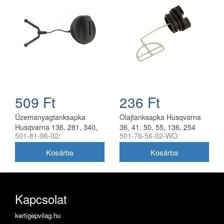
509 Ft
236 Ft
Üzemanyagtanksapka
Olajtanksapka Husqvarna
Husqvarna 136, 281, 340,
36, 41, 50, 55, 136, 254
501-81-96-02/
501-76-56-02-WO
365 láncfűrészhez
láncfűrészhez utángyártott
utángyártott
Kapcsolat
kertigepvilag.hu