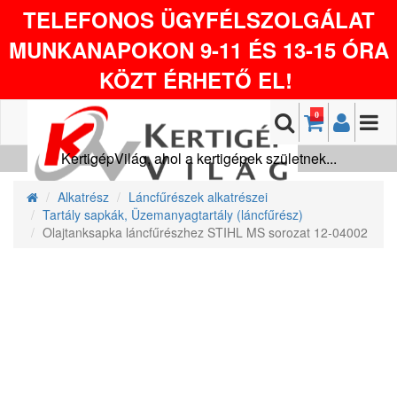
TELEFONOS ÜGYFÉLSZOLGÁLAT
MUNKANAPOKON 9-11 ÉS 13-15 ÓRA
KÖZT ÉRHETŐ EL!
0
KertigépVilág, ahol a kertigépek születnek...
Alkatrész
Láncfűrészek alkatrészei
Tartály sapkák, Üzemanyagtartály (láncfűrész)
Olajtanksapka láncfűrészhez STIHL MS sorozat 12-04002