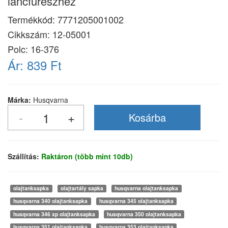
láncfűrészhez
Termékkód:
7771205001002
Cikkszám:
12-05001
Polc: 16-376
Ár:
839 Ft
Márka:
Husqvarna
Szállítás:
Raktáron (több mint 10db)
olajtanksapka
olajtartály sapka
husqvarna olajtanksapka
husqvarna 340 olajtanksapka
husqvarna 345 olajtanksapka
husqvarna 346 xp olajtanksapka
husqvarna 350 olajtanksapka
husqvarna 351 olajtanksapka
husqvarna 353 olajtanksapka