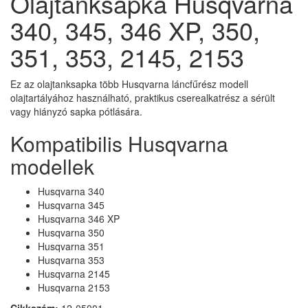
Olajtanksapka Husqvarna
340, 345, 346 XP, 350,
351, 353, 2145, 2153
Ez az olajtanksapka több Husqvarna láncfűrész modell
olajtartályához használható, praktikus cserealkatrész a sérült
vagy hiányzó sapka pótlására.
Kompatibilis Husqvarna
modellek
Husqvarna 340
Husqvarna 345
Husqvarna 346 XP
Husqvarna 350
Husqvarna 351
Husqvarna 353
Husqvarna 2145
Husqvarna 2153