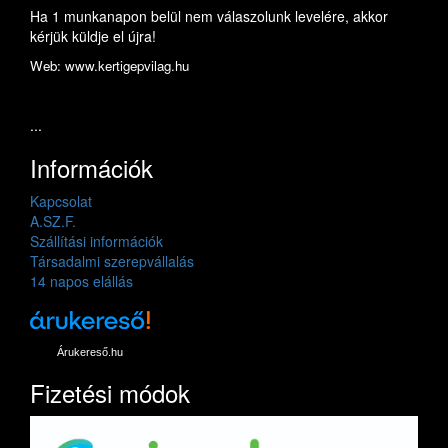
Ha 1 munkanapon belül nem válaszolunk levelére, akkor
kérjük küldje el újra!
Web: www.kertigepvilag.hu
...
Információk
Kapcsolat
A.SZ.F.
Szállítási információk
Társadalmi szerepvállalás
14 napos elállás
Árukereső.hu
Fizetési módok