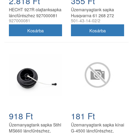
2.818 Ft
355 Ft
HECHT 927R olajtanksapka
Üzemanyagtank sapka
láncfűrészhez 927000081
Husqvarna 61 268 272
927000081
501-43-14-02/2
láncfűrészhez utángyártott
918 Ft
181 Ft
Üzemanyagtank sapka Stihl
Üzemanyagtank sapka kínai
MS660 láncfűrészhez,
G-4500 láncfűrészhez,