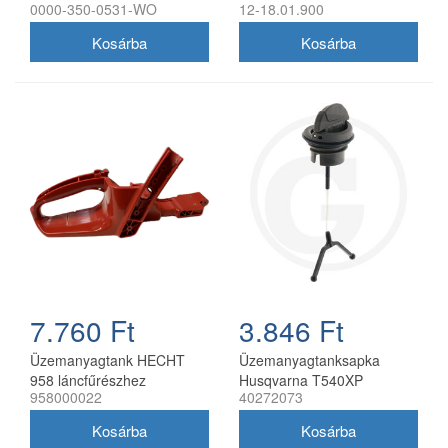
0000-350-0531-WO
12-18.01.900
utángyártott
utángyártott
7.760 Ft
3.846 Ft
Üzemanyagtank HECHT
Üzemanyagtanksapka
958 láncfűrészhez
Husqvarna T540XP
958000022
40272073
láncfűrészhez