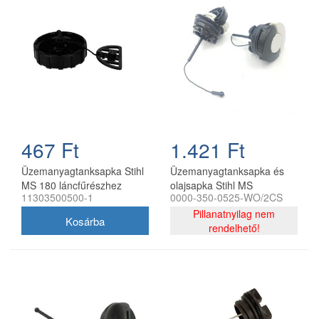
467 Ft
1.421 Ft
Üzemanyagtanksapka Stihl
Üzemanyagtanksapka és
MS 180 láncfűrészhez
olajsapka Stihl MS
11303500500-1
0000-350-0525-WO/2CS
utángyártott
láncfűrészekhez
bajonettzáras utángyártott
Pillanatnyilag nem
(2 db/csomag)
rendelhető!