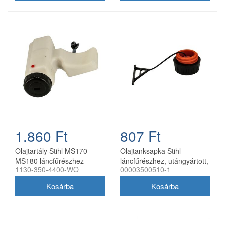
1.860 Ft
807 Ft
Olajtartály Stihl MS170
Olajtanksapka Stihl
MS180 láncfűrészhez
láncfűrészhez, utángyártott,
1130-350-4400-WO
00003500510-1
komplett utángyártott
33 mm