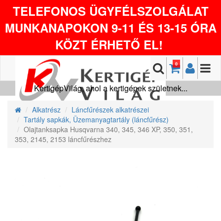
TELEFONOS ÜGYFÉLSZOLGÁLAT
MUNKANAPOKON 9-11 ÉS 13-15 ÓRA
KÖZT ÉRHETŐ EL!
0
KertigépVilág, ahol a kertigépek születnek...
Alkatrész
Láncfűrészek alkatrészei
Tartály sapkák, Üzemanyagtartály (láncfűrész)
Olajtanksapka Husqvarna 340, 345, 346 XP, 350, 351,
353, 2145, 2153 láncfűrészhez