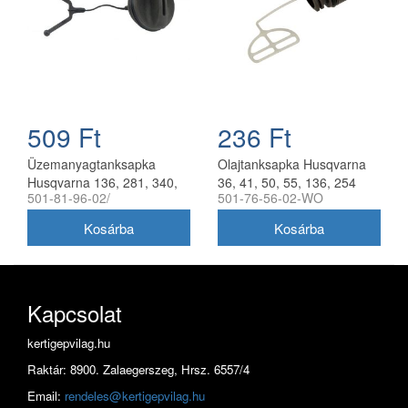
509 Ft
236 Ft
Üzemanyagtanksapka
Olajtanksapka Husqvarna
Husqvarna 136, 281, 340,
36, 41, 50, 55, 136, 254
501-81-96-02/
501-76-56-02-WO
365 láncfűrészhez
láncfűrészhez utángyártott
utángyártott
Kapcsolat
kertigepvilag.hu
Raktár: 8900. Zalaegerszeg, Hrsz. 6557/4
Email:
rendeles@kertigepvilag.hu