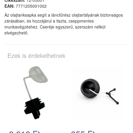
Cikkszám:
12-05001
EAN:
7771205001002
Az olajtanksapka segít a láncfűrész olajtartályának biztonságos
zárásában, és hozzájárul a tiszta, cseppmentes
munkavégzéshez. Cseréje egyszerű, szerszám nélkül
elvégezhető.
Ezek is érdekelhetnek