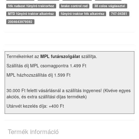
fék rudazat fűnyíró traktorhoz
brake control rod
38 colos vágóasztal
MTD fűnyíró traktor alkatrész
fűnyíró traktor fék alkatrész
747-04381
2004643979592
Termékeinket az
MPL futárszolgálat
szállítja.
Szállítás díj MPL csomagpontra 1.499 Ft
MPL házhozszállítás díj 1.599 Ft
30.000 Ft feletti vásárlásnál a szállítás ingyenes! (Kivéve egyes
akciós, és extra szállítási díjas termékek)
Utánvét kezelés díja: +400 Ft
Termék információ