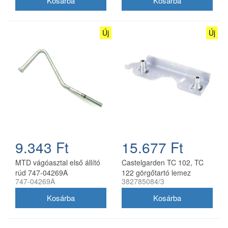
Új
Új
9.343 Ft
15.677 Ft
MTD vágóasztal első állító
Castelgarden TC 102, TC
rúd 747-04269A
122 görgőtartó lemez
747-04269A
382785084/3
fűnyírótraktorhoz