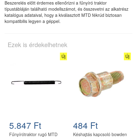
Beszerelés előtt érdemes ellenőrizni a fűnyíró traktor
típustábláján található modellszámot, és összevetni az alkatrész
katalógus adataival, hogy a kiválasztott MTD fékrúd biztosan
kompatibilis legyen a géppel.
Ezek is érdekelhetnek
Új
Új
5.847 Ft
484 Ft
Fűnyírótraktor rugó MTD
Késhajtás kapcsoló bowden