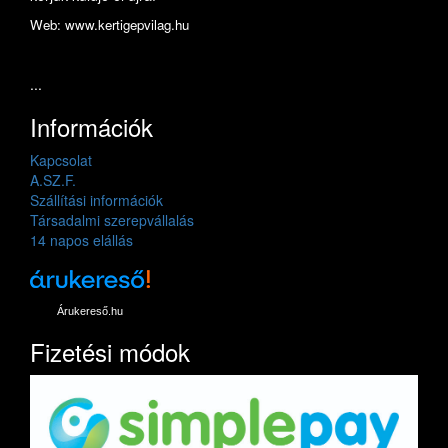
Web: www.kertigepvilag.hu
...
Információk
Kapcsolat
A.SZ.F.
Szállítási információk
Társadalmi szerepvállalás
14 napos elállás
Árukereső.hu
Fizetési módok