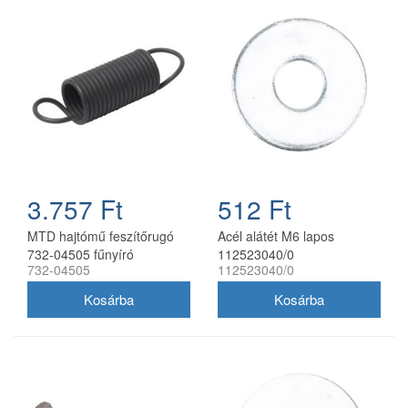
3.757 Ft
512 Ft
MTD hajtómű feszítőrugó
Acél alátét M6 lapos
732-04505 fűnyíró
112523040/0
732-04505
112523040/0
traktorhoz