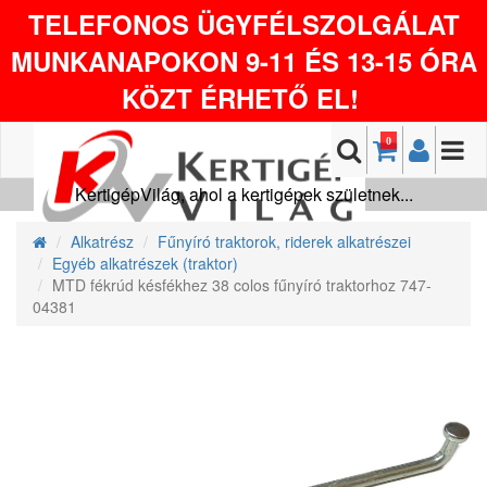
TELEFONOS ÜGYFÉLSZOLGÁLAT
MUNKANAPOKON 9-11 ÉS 13-15 ÓRA
KÖZT ÉRHETŐ EL!
0
KertigépVilág, ahol a kertigépek születnek...
Alkatrész
Fűnyíró traktorok, riderek alkatrészei
Egyéb alkatrészek (traktor)
MTD fékrúd késfékhez 38 colos fűnyíró traktorhoz 747-
04381