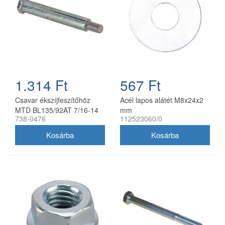
1.314 Ft
567 Ft
Csavar ékszíjfeszítőhöz
Acél lapos alátét M8x24x2
MTD BL135/92AT 7/16-14
mm
738-0476
112523060/0
738-0476