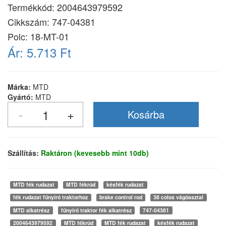
Termékkód:
2004643979592
Cikkszám:
747-04381
Polc: 18-MT-01
Ár:
5.713 Ft
Márka:
MTD
Gyártó:
MTD
Szállítás:
Raktáron (kevesebb mint 10db)
MTD fék rudazat
MTD fékrúd
késfék rudazat
fék rudazat fűnyíró traktorhoz
brake control rod
38 colos vágóasztal
MTD alkatrész
fűnyíró traktor fék alkatrész
747-04381
2004643979592
MTD fékrúd
MTD fék rudazat
késfék rudazat