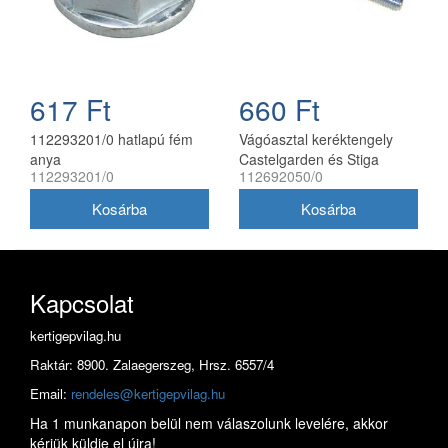
617 Ft
660 Ft
112293201/0 hatlapú fém
Vágóasztal keréktengely
anya
Castelgarden és Stiga
112293201/0
112692050/0
fűnyíró traktorhoz 8x80 mm
Kapcsolat
kertigepvilag.hu
Raktár: 8900. Zalaegerszeg, Hrsz. 6557/4
Email:
rendeles@kertigepvilag.hu
Ha 1 munkanapon belül nem válaszolunk levelére, akkor
kérjük küldje el újra!