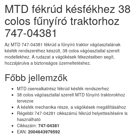
MTD fékrúd késfékhez 38
colos fűnyíró traktorhoz
747-04381
Az MTD 747-04381 fékrúd a fűnyíró traktor vágóasztalának
késfék rendszeréhez készült, 38 colos vágóasztallal szerelt
modellekhez. A rudazat a vágókések fékezésében segít,
hozzájárulva a biztonságos üzemeltetéshez.
Főbb jellemzők
MTD cserealkatrész fékrúd késfék rendszerhez
38 colos vágóasztallal szerelt MTD fűnyíró traktorokhoz
tervezve
A késfék mechanika része, a vágókések megállításához
Régebbi 747-04281 cikkszámú fékrúd helyettesítésére is
használható
Cikkszám:
747-04381
EAN:
2004643979592