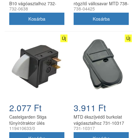
B10 vágóasztalhoz 732-
rögzítő vállcsavar MTD 738-
732-0638
738-04425
0638
04425
Új
Új
2.077 Ft
3.911 Ft
Castelgarden Stiga
MTD ékszíjvédő burkolat
fűnyírótraktor ülés
vágóasztalhoz 731-10317
119410633/0
731-10317
mikrokapcsoló 119410633/0