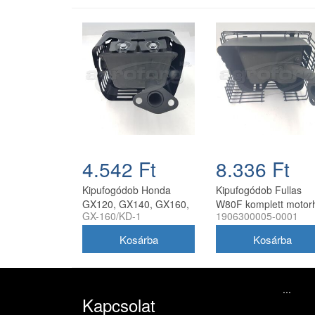
4.542 Ft
8.336 Ft
Kipufogódob Honda
Kipufogódob Fullas
GX120, GX140, GX160,
W80F komplett motor
GX-160/KD-1
1906300005-0001
GX200, Kipor KG160,
KG200, Zongshen
ZS170 utángyártott
...
Kapcsolat