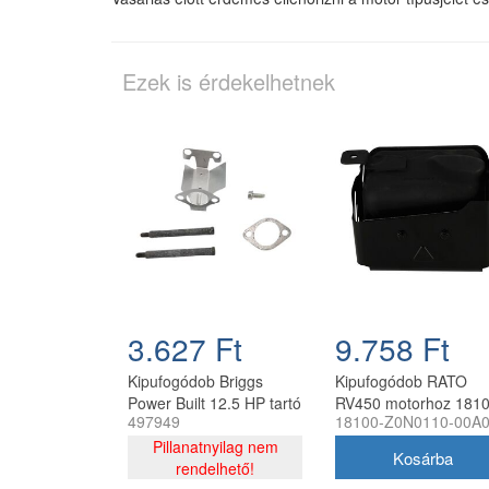
Ezek is érdekelhetnek
3.627 Ft
9.758 Ft
Kipufogódob Briggs
Kipufogódob RATO
Power Built 12.5 HP tartó
RV450 motorhoz 1810
497949
18100-Z0N0110-00A
csavar és tömítés készlet
Z0N0110-00A0
691874-hez
Pillanatnyilag nem
rendelhető!