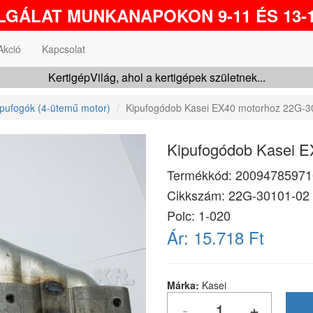
GÁLAT MUNKANAPOKON 9-11 ÉS 13-1
Akció
Kapcsolat
KertigépVilág, ahol a kertigépek születnek...
ipufogók (4-ütemű motor)
Kipufogódob Kasei EX40 motorhoz 22G-3
Kipufogódob Kasei E
Termékkód:
20094785971
Cikkszám:
22G-30101-02
Polc: 1-020
Ár:
15.718 Ft
Márka:
Kasei