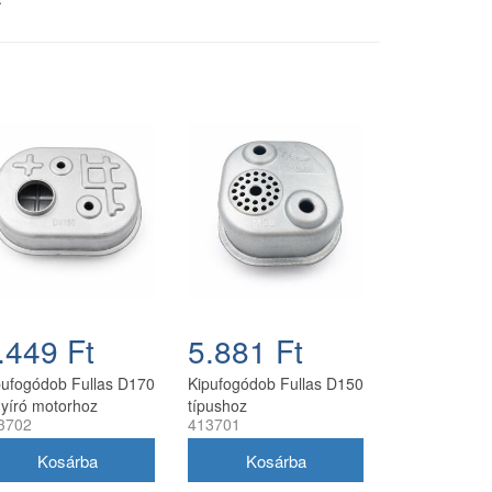
.449 Ft
5.881 Ft
pufogódob Fullas D170
Kipufogódob Fullas D150
nyíró motorhoz
típushoz
3702
413701