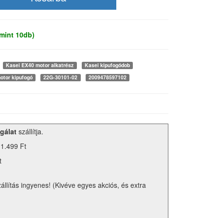
mint 10db)
Kasei EX40 motor alkatrész
Kasei kipufogódob
otor kipufogó
22G-30101-02
2009478597102
gálat
szállítja.
 1.499 Ft
t
zállítás ingyenes! (Kivéve egyes akciós, és extra