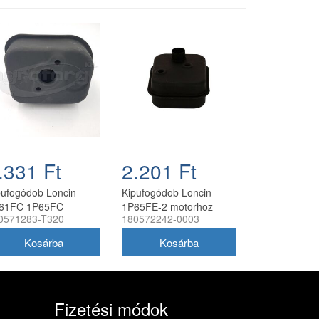
.331 Ft
2.201 Ft
pufogódob Loncin
Kipufogódob Loncin
61FC 1P65FC
1P65FE-2 motorhoz
0571283-T320
180572242-0003
70FC motorokhoz
Fizetési módok