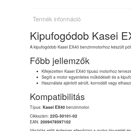
Termék információ
Kipufogódob Kasei 
A kipufogódob Kasei EX40 benzinmotorhoz készült póta
Főbb jellemzők
Kifejezetten Kasei EX40 típusú motorhoz tervez
Segíti a motor egyenletes működését és a kipuf
Használata ajánlott sérült, korrodált vagy elhasz
Kompatibilitás
Típus:
Kasei EX40
benzinmotor.
Cikkszám:
22G-30101-02
EAN:
2009478597102
Vásárlás előtt érdemes ellenőrizni a motor típusjelét é