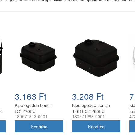
3.163 Ft
3.208 Ft
7
Kipufogódob Loncin
Kipufogódob Loncin
Ki
0-
LC1P70FC
1P61FC 1P65FC
fű
0
180571313-0001
180571283-0001
47
robbanómotorhoz
1P70FC motorhoz