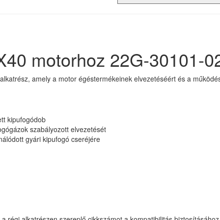
EX40 motorhoz 22G-30101-0
lkatrész, amely a motor égéstermékeinek elvezetéséért és a működés 
ett kipufogódob
ogógázok szabályozott elvezetését
nálódott gyári kipufogó cseréjére
s a régi alkatrészen szereplő cikkszámot a kompatibilitás biztosításához