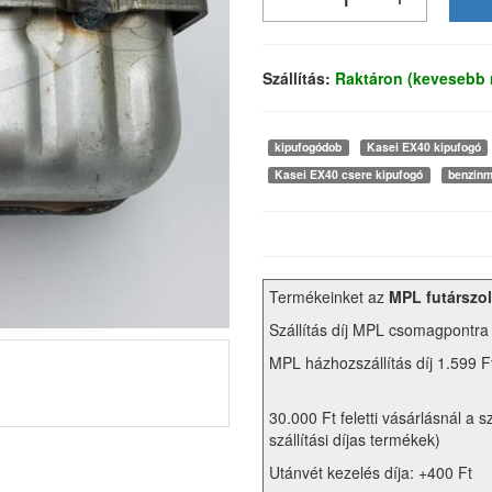
Szállítás:
Raktáron (kevesebb 
kipufogódob
Kasei EX40 kipufogó
Kasei EX40 csere kipufogó
benzinm
Termékeinket az
MPL futárszol
Szállítás díj MPL csomagpontra
MPL házhozszállítás díj 1.599 F
30.000 Ft feletti vásárlásnál a s
szállítási díjas termékek)
Utánvét kezelés díja: +400 Ft