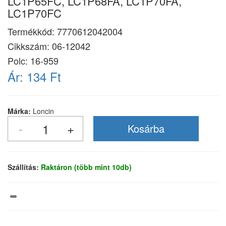
LC1P65FC, LC1P68FA, LC1P70FA,
LC1P70FC
Termékkód:
7770612042004
Cikkszám:
06-12042
Polc: 16-959
Ár:
134 Ft
Márka:
Loncin
Szállítás:
Raktáron (több mint 10db)