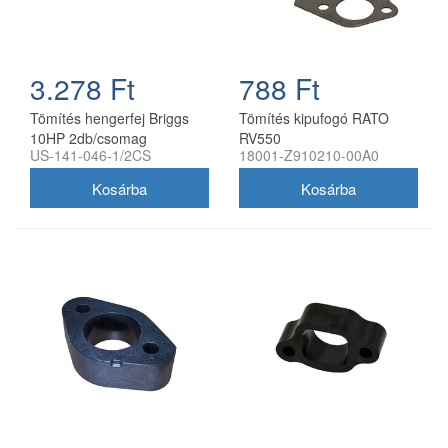
3.278 Ft
788 Ft
Tömítés hengerfej Briggs
Tömítés kipufogó RATO
10HP 2db/csomag
RV550
US-141-046-1/2CS
18001-Z910210-00A0
utángyártott