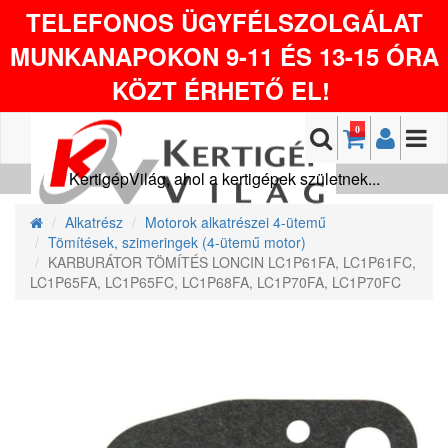
TELEFONOS ÜGYFÉLSZOLGÁLAT
MUNKANAPOKON 9-11 ÉS 13-15 ÓRA
KÖZT ÉRHETŐ EL!
0
KertigépVilág, ahol a kertigépek születnek...
Alkatrész
Motorok alkatrészei 4-ütemű
Tömítések, szimeringek (4-ütemű motor)
KARBURÁTOR TÖMÍTÉS LONCIN LC1P61FA, LC1P61FC,
LC1P65FA, LC1P65FC, LC1P68FA, LC1P70FA, LC1P70FC