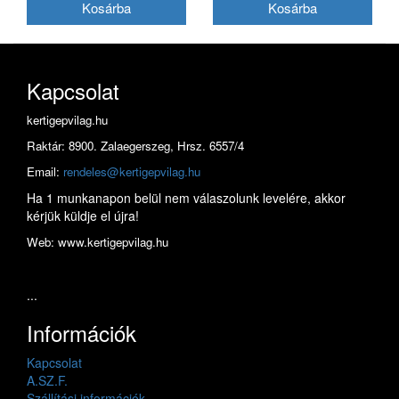
Kapcsolat
kertigepvilag.hu
Raktár: 8900. Zalaegerszeg, Hrsz. 6557/4
Email:
rendeles@kertigepvilag.hu
Ha 1 munkanapon belül nem válaszolunk levelére, akkor
kérjük küldje el újra!
Web: www.kertigepvilag.hu
...
Információk
Kapcsolat
A.SZ.F.
Szállítási információk