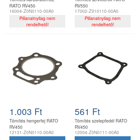
RATO RV450
RV550
16004-Z0N0110-00A0
17002-Z910110-00A0
Pillanatnyilag nem
Pillanatnyilag nem
rendelhető!
rendelhető!
1.003 Ft
561 Ft
Tömítés hengerfej RATO
Tömítés szelepfedél RATO
RV450
RV450
12131-Z0N0110-00A0
12004-Z0N0111-00A0