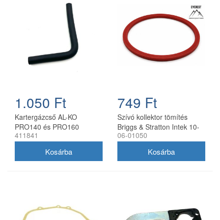
1.050 Ft
749 Ft
Kartergázcső AL-KO
Szívó kollektor tömítés
PRO140 és PRO160
Briggs & Stratton Intek 10-
411841
06-01050
motorokhoz
19 HP