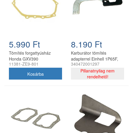
5.990 Ft
8.190 Ft
Tömítés forgattyúsház
Karburátor tömítés
Honda GXV390
adapterrel Einhell 1P65F,
11381-ZE9-801
340472001297
olajteknőhöz 11381-ZE9-
1P70F
801
Pillanatnyilag nem
rendelhető!