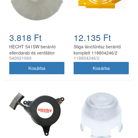
3.818 Ft
12.135 Ft
HECHT 541SW berántó
Stiga láncfűrész berántó
ellendarab és ventilátor
komplett 118804246/2
540021069
118804246/2
fűnyíróhoz 540021069