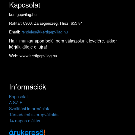
Kapcsolat
kertigepvilag.hu
Raktár: 8900. Zalaegerszeg, Hrsz. 6557/4
Email:
rendeles@kertigepvilag.hu
Ha 1 munkanapon belül nem válaszolunk levelére, akkor
kérjük küldje el újra!
Web: www.kertigepvilag.hu
...
Információk
Kapcsolat
A.SZ.F.
Szállítási információk
Társadalmi szerepvállalás
14 napos elállás