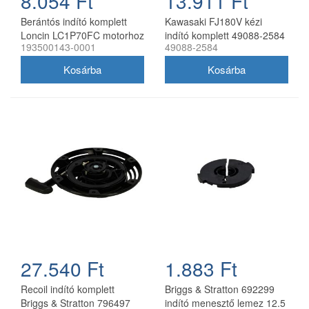
8.054 Ft
13.911 Ft
Berántós indító komplett
Kawasaki FJ180V kézi
Loncin LC1P70FC motorhoz
indító komplett 49088-2584
193500143-0001
49088-2584
27.540 Ft
1.883 Ft
Recoil indító komplett
Briggs & Stratton 692299
Briggs & Stratton 796497
indító menesztő lemez 12.5