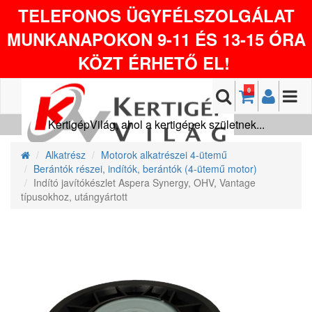
TELEFONOS ÜGYFÉLSZOLGÁLAT
MUNKANAPOKON 9-11 ÉS 13-15 ÓRA
KÖZT ÉRHETŐ EL!
0
KertigépVilág, ahol a kertigépek születnek...
Alkatrész
Motorok alkatrészei 4-ütemű
Berántók részei, indítók, berántók (4-ütemű motor)
Indító javítókészlet Aspera Synergy, OHV, Vantage
típusokhoz, utángyártott