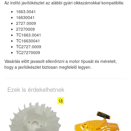
Az indító javítókészlet az alábbi gyári cikkszámokkal kompatibilis:
1663.0041
16630041
2727.0009
27270009
TC1663.0041
TC16630041
TC2727.0009
TC27270009
Vásárlás előtt javasolt ellenőrizni a motor típusát és méreteit,
hogy a javítókészlet biztosan megfelelő legyen.
Ezek is érdekelhetnek
Új