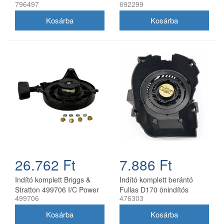
796497
692299
750 OHV motorokhoz
HP motorhoz
26.762 Ft
7.886 Ft
Indító komplett Briggs &
Indító komplett berántó
Stratton 499706 I/C Power
Fullas D170 önindítós
499706
476303
Built 475 525
motorhoz