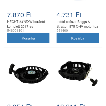
7.870 Ft
4.731 Ft
HECHT 547SXW berántó
Indító csésze Briggs &
komplett 2017-es
Stratton 875 OHV motorhoz
546001101
591400
fűnyíróhoz
591400