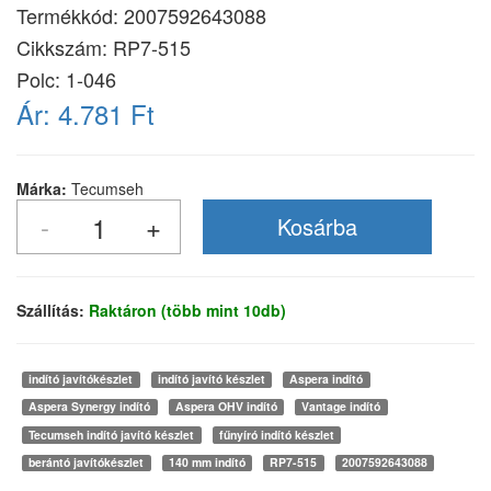
Termékkód:
2007592643088
Cikkszám:
RP7-515
Polc: 1-046
Ár:
4.781 Ft
Márka:
Tecumseh
Szállítás:
Raktáron (több mint 10db)
indító javítókészlet
indító javító készlet
Aspera indító
Aspera Synergy indító
Aspera OHV indító
Vantage indító
Tecumseh indító javító készlet
fűnyíró indító készlet
berántó javítókészlet
140 mm indító
RP7-515
2007592643088