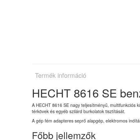
Termék információ
HECHT 8616 SE benzi
A HECHT 8616 SE nagy teljesítményű, multifunkciós kü
térkövek és egyéb szilárd burkolatok tisztítását.
A gép fém adapteres seprő alapgép, elektromos indítási
Főbb jellemzők