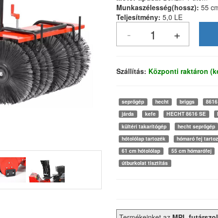
Munkaszélesség(hossz):
55 cm
Teljesítmény:
5,0 LE
Szállítás:
Központi raktáron (
seprőgép
hecht
briggs
8616
járda
kefe
HECHT 8616 SE
kültéri takarítógép
hecht seprőgép
hótolólap tartozék
hómaró fej tarto
61 cm hótolólap
55 cm hómarófej
útburkolat tisztítás
Termékeinket az
MPL futárszol