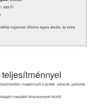
 1.499 Ft
t
zállítás ingyenes! (Kivéve egyes akciós, és extra
eljesítménnyel
köszönhetően megkönnyíti a járdák, udvarok, parkolók,
tóságért rosszabb fényviszonyok között.