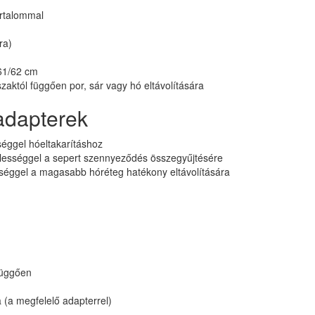
rtalommal
ra)
61/62 cm
vszaktól függően por, sár vagy hó eltávolítására
adapterek
éggel hóeltakarításhoz
ességgel a sepert szennyeződés összegyűjtésére
éggel a magasabb hóréteg hatékony eltávolítására
függően
 (a megfelelő adapterrel)