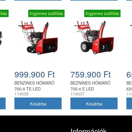
ítás
Ingyenes szállítás
Ingyenes szállítás
999.900 Ft
759.900 Ft
6
BENZINES HÓMARÓ
BEZNINES HÓMARÓ
BE
760.4 TE LED
700.4 E LED
62
114038
114037
11
Információk