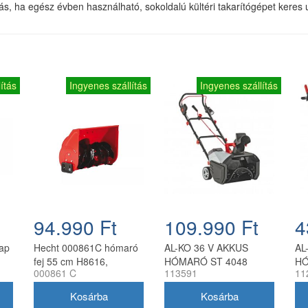
 ha egész évben használható, sokoldalú kültéri takarítógépet keres 
ítás
Ingyenes szállítás
Ingyenes szállítás
94.990 Ft
109.990 Ft
4
ap
Hecht 000861C hómaró
AL-KO 36 V AKKUS
AL
fej 55 cm H8616,
HÓMARÓ ST 4048
HÓ
000861 C
113591
11
H8616E, H8616SE
SN
gépekhez