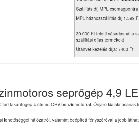
Szállítás díj MPL csomagpontra
MPL házhozszállítás díj 1.599 F
30.000 Ft feletti vásárlásnál a s
szállítási díjas termékek)
Utánvét kezelés díja: +400 Ft
nmotoros seprőgép 4,9 LE t
ltéri takarítógép 4 ütemű OHV benzinmotorral. Önjáró kialakításának 
 lehetőséggel hálózatról, valamint beépített fényszóróval a jobb látha