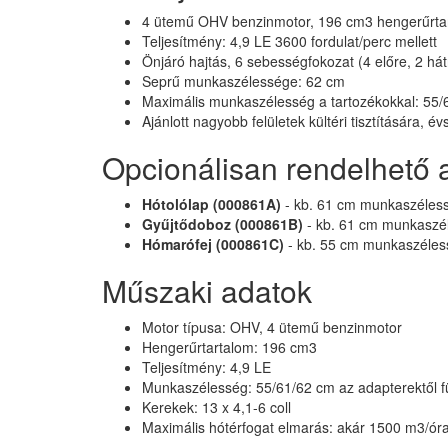
4 ütemű OHV benzinmotor, 196 cm3 hengerűrta
Teljesítmény: 4,9 LE 3600 fordulat/perc mellett
Önjáró hajtás, 6 sebességfokozat (4 előre, 2 hát
Seprű munkaszélessége: 62 cm
Maximális munkaszélesség a tartozékokkal: 55/
Ajánlott nagyobb felületek kültéri tisztítására, é
Opcionálisan rendelhető 
Hótolólap (000861A)
- kb. 61 cm munkaszéless
Gyűjtődoboz (000861B)
- kb. 61 cm munkaszél
Hómarófej (000861C)
- kb. 55 cm munkaszéless
Műszaki adatok
Motor típusa: OHV, 4 ütemű benzinmotor
Hengerűrtartalom: 196 cm3
Teljesítmény: 4,9 LE
Munkaszélesség: 55/61/62 cm az adapterektől 
Kerekek: 13 x 4,1-6 coll
Maximális hótérfogat elmarás: akár 1500 m3/óra