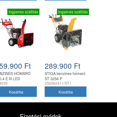
Ingyenes szállítás
Ingyenes szállítás
59.900 Ft
289.900 Ft
NZINES HÓMARÓ
STIGA benzines hómaró
0.4 E III LED
ST 3256 P
4036
2S2562411/ST1
Fizetési módok