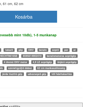
, 61 cm, 62 cm
kevesebb mint 10db), 1-5 munkanap
takarít
gép
OHV
benzin
seprő
por
ut
HECHT8616SE
8595614902410
benzinmotoros seprőgép
4 ütemű OHV motor
4,9 LE seprőgép
önjáró seprőgép
zék
szemétgyűjtő doboz
62 cm munkaszélesség
járda tisztító gép
udvarseprő gép
téli hóeltakarítás
gálat
szállítja.