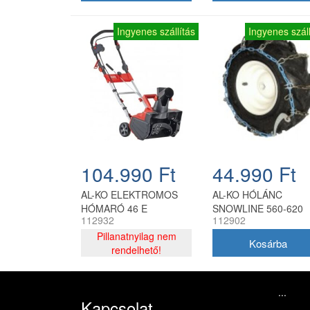
Ingyenes szállítás
Ingyenes száll
104.990 Ft
44.990 Ft
AL-KO ELEKTROMOS
AL-KO HÓLÁNC
HÓMARÓ 46 E
SNOWLINE 560-620
112932
112902
SNOWLINE
Pillanatnyilag nem
rendelhető!
...
Kapcsolat