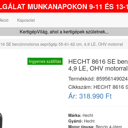
GÁLAT MUNKANAPOKON 9-11 ÉS 13-1
Akció
Kapcsolat
KertigépVilág, ahol a kertigépek születnek...
6 SE benzinmotoros seprőgép 55-61-62 cm, 4,9 LE, OHV motorral
HECHT 8616 SE benz
Ingyenes szállítás
4,9 LE, OHV motorral
Termékkód:
85956149024
Cikkszám:
HECHT 8616 
Ár:
318.990 Ft
Márka:
Hecht
Gyártó:
Hecht
Motor típusa:
Benzin 4-ütem