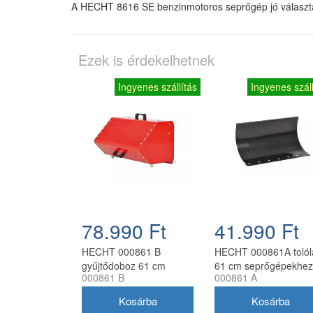
A HECHT 8616 SE benzinmotoros seprőgép jó választás,
Ezek is érdekelhetnek
Ingyenes szállítás
Ingyenes száll
78.990 Ft
41.990 Ft
HECHT 000861 B
HECHT 000861A tolól
gyűjtődoboz 61 cm
61 cm seprőgépekhez
000861 B
000861 A
seprőgéphez (H8616,
H8616E, H8616SE)