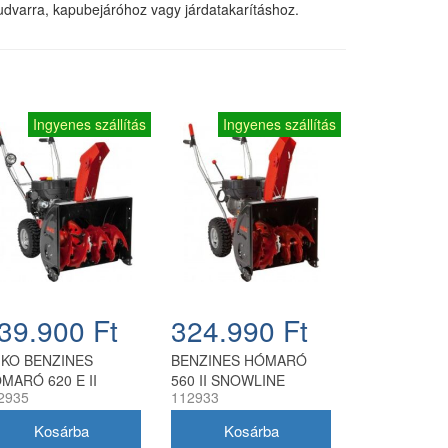
udvarra, kapubejáróhoz vagy járdatakarításhoz.
Ingyenes szállítás
Ingyenes szállítás
39.900 Ft
324.990 Ft
-KO BENZINES
BENZINES HÓMARÓ
MARÓ 620 E II
560 II SNOWLINE
2935
112933
OWLINE