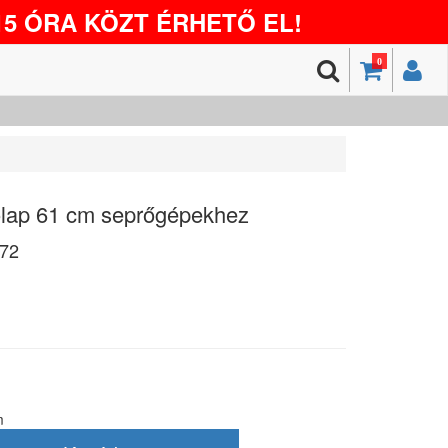
5 ÓRA KÖZT ÉRHETŐ EL!
0
lap 61 cm seprőgépekhez
72
m