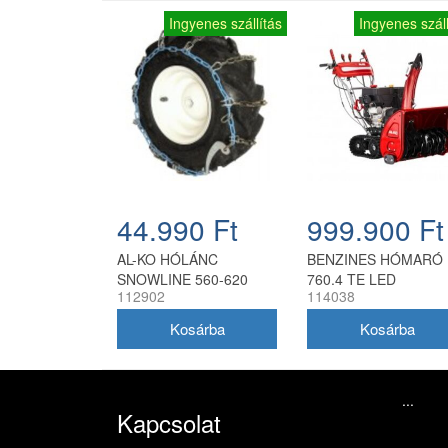
Ingyenes szállítás
Ingyenes száll
44.990 Ft
999.900 Ft
AL-KO HÓLÁNC
BENZINES HÓMARÓ
SNOWLINE 560-620
760.4 TE LED
112902
114038
...
Kapcsolat