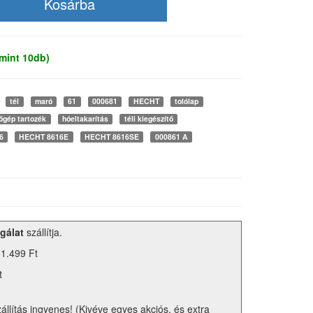
mint 10db)
tél
maró
61
000681
HECHT
tolólap
őgép tartozék
hóeltakarítás
téli kiegészítő
6
HECHT 8616E
HECHT 8616SE
000861 A
gálat
szállítja.
 1.499 Ft
t
zállítás ingyenes! (Kivéve egyes akciós, és extra