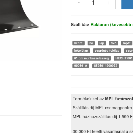
Szállítás:
Raktáron (kevesebb 
hecht
hó
lap
toló
lapát
hótolólap
seprőgép tolólap
sepr
61 cm munkaszélesség
HECHT 861
000861A
8595614900072
Termékeinket az
MPL futárszol
Szállítás díj MPL csomagpontra
MPL házhozszállítás díj 1.599 F
30.000 Ft feletti vásárlásnál a s