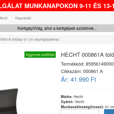
GÁLAT MUNKANAPOKON 9-11 ÉS 13-1
Akció
Kapcsolat
KertigépVilág, ahol a kertigépek születnek...
861A tolólap 61 cm seprőgépekhez
HECHT 000861A toló
Ingyenes szállítás
Termékkód:
85956149000
Cikkszám:
000861 A
Ár:
41.990 Ft
Márka:
Hecht
Gyártó:
Hecht
Munkaszélesség(hossz):
61 c