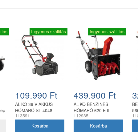
ítás
Ingyenes szállítás
Ingyenes szállítás
109.990 Ft
439.900 Ft
3
AL-KO 36 V AKKUS
AL-KO BENZINES
BE
gép
HÓMARÓ ST 4048
HÓMARÓ 620 E II
56
113591
112935
11
l
SNOWLINE