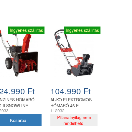
Ingyenes szállítás
Ingyenes szállítás
24.990 Ft
104.990 Ft
NZINES HÓMARÓ
AL-KO ELEKTROMOS
0 II SNOWLINE
HÓMARÓ 46 E
2933
112932
SNOWLINE
Pillanatnyilag nem
rendelhető!