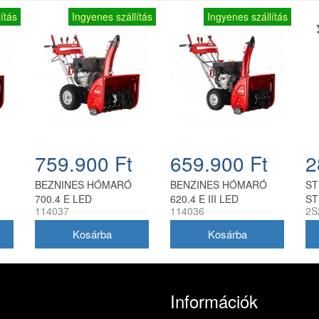
ítás
Ingyenes szállítás
Ingyenes szállítás
759.900 Ft
659.900 Ft
2
BEZNINES HÓMARÓ
BENZINES HÓMARÓ
ST
700.4 E LED
620.4 E III LED
ST
114037
114036
2S
Információk