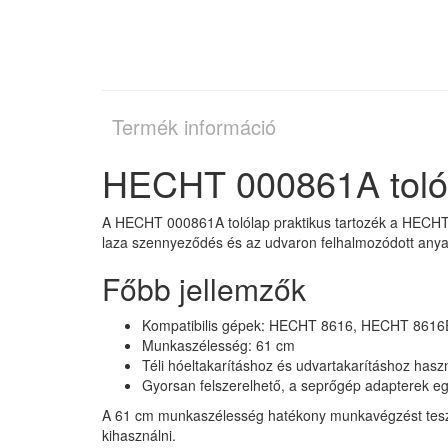
Termék információ
HECHT 000861A toló
A HECHT 000861A tolólap praktikus tartozék a HECHT 
laza szennyeződés és az udvaron felhalmozódott anya
Főbb jellemzők
Kompatibilis gépek: HECHT 8616, HECHT 861
Munkaszélesség: 61 cm
Téli hóeltakarításhoz és udvartakarításhoz hasz
Gyorsan felszerelhető, a seprőgép adapterek eg
A 61 cm munkaszélesség hatékony munkavégzést tesz le
kihasználni.