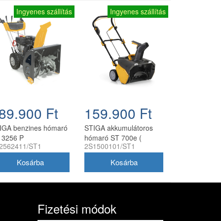
Ingyenes szállítás
Ingyenes szállítás
89.900 Ft
159.900 Ft
IGA benzines hómaró
STIGA akkumulátoros
 3256 P
hómaró ST 700e (
2562411/ST1
2S1500101/ST1
akkumulátor és töltő
nélkül )
Fizetési módok