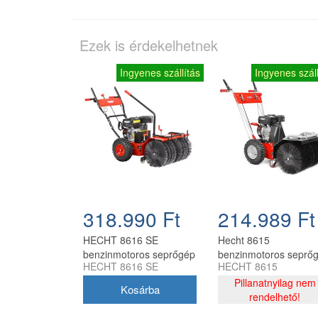
Ezek is érdekelhetnek
Ingyenes szállítás
Ingyenes száll
318.990 Ft
214.989 Ft
HECHT 8616 SE
Hecht 8615
benzinmotoros seprőgép
benzinmotoros seprő
HECHT 8616 SE
HECHT 8615
55-61-62 cm, 4,9 LE,
196 cm3 OHV motorra
OHV motorral
Pillanatnyilag nem
rendelhető!