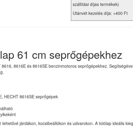
szállítási díjas termékek)
Utánvét kezelés díja: +400 Ft
lap 61 cm seprőgépekhez
8616, 8616E és 8616SE benzinmotoros seprőgépekhez. Segítségével kö
g.
6E, HECHT 8616SE seprőgépek
nálható
yikeként
hetővé járdákon, kocsibeállókon és udvarokon. A tolólap ideális kie