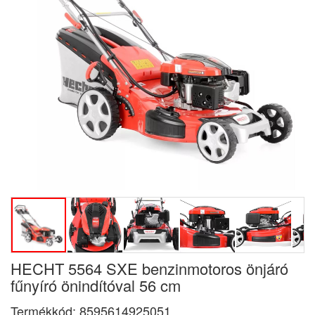
HECHT 5564 SXE benzinmotoros önjáró
fűnyíró önindítóval 56 cm
Termékkód:
8595614925051