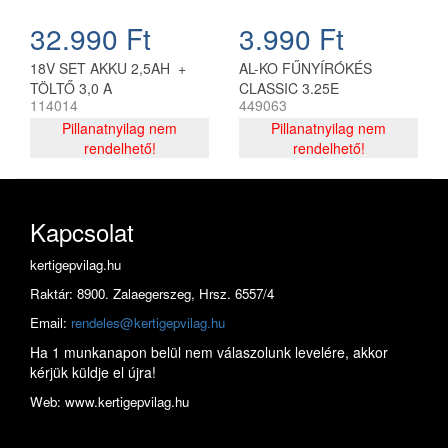
32.990 Ft
3.990 Ft
18V SET AKKU 2,5AH +
AL-KO FŰNYÍRÓKÉS
TÖLTŐ 3,0 A
CLASSIC 3.25E
114014
449063
Pillanatnyilag nem
Pillanatnyilag nem
rendelhető!
rendelhető!
Kapcsolat
kertigepvilag.hu
Raktár: 8900. Zalaegerszeg, Hrsz. 6557/4
Email:
rendeles@kertigepvilag.hu
Ha 1 munkanapon belül nem válaszolunk levelére, akkor
kérjük küldje el újra!
Web: www.kertigepvilag.hu