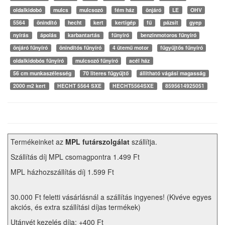
oldalkidobó
mulcs
mulcsozó
fém ház
önjáró
LE
OHV
5564
önindító
hecht
kert
kertigép
fű
pázsit
gyep
nyírás
ápolás
karbantartás
fűnyíró
benzinmotoros fűnyíró
önjáró fűnyíró
önindítós fűnyíró
4 ütemű motor
fűgyűjtős fűnyíró
oldalkidobós fűnyíró
mulcsozó fűnyíró
acél ház
56 cm munkaszélesség
70 literes fűgyűjtő
állítható vágási magasság
2000 m2 kert
HECHT 5564 SXE
HECHT5564SXE
8595614925051
Termékeinket az
MPL futárszolgálat
szállítja.
Szállítás díj MPL csomagpontra 1.499 Ft
MPL házhozszállítás díj 1.599 Ft
30.000 Ft feletti vásárlásnál a szállítás ingyenes! (Kivéve egyes
akciós, és extra szállítási díjas termékek)
Utánvét kezelés díja: +400 Ft