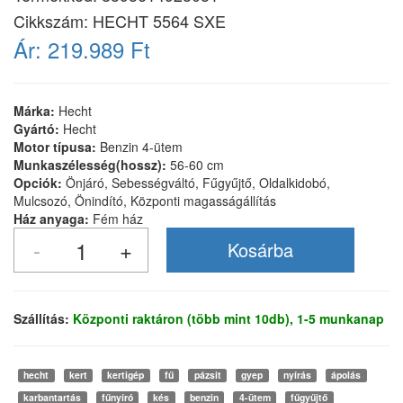
Cikkszám:
HECHT 5564 SXE
Ár:
219.989 Ft
Márka:
Hecht
Gyártó:
Hecht
Motor típusa:
Benzin 4-ütem
Munkaszélesség(hossz):
56-60 cm
Opciók:
Önjáró, Sebességváltó, Fűgyűjtő, Oldalkidobó,
Mulcsozó, Önindító, Központi magasságállítás
Ház anyaga:
Fém ház
Szállítás:
Központi raktáron (több mint 10db), 1-5 munkanap
hecht
kert
kertigép
fű
pázsit
gyep
nyírás
ápolás
karbantartás
fűnyíró
kés
benzin
4-ütem
fűgyűjtő