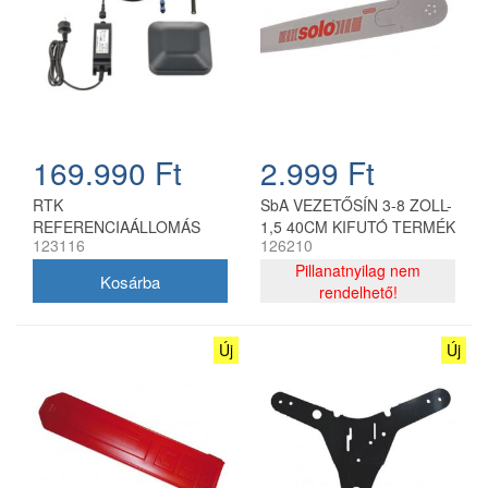
169.990 Ft
2.999 Ft
RTK
SbA VEZETŐSÍN 3-8 ZOLL-
REFERENCIAÁLLOMÁS
1,5 40CM KIFUTÓ TERMÉK
123116
126210
Pillanatnyilag nem
rendelhető!
Új
Új