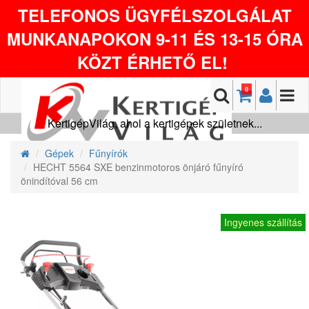
TELEFONOS ÜGYFÉLSZOLGÁLAT
MUNKANAPOKON 9-11 ÉS 13-15 ÓRA
KÖZT ÉRHETŐ EL!
0
KertigépVilág, ahol a kertigépek születnek...
Gépek
Fűnyírók
HECHT 5564 SXE benzinmotoros önjáró fűnyíró
önindítóval 56 cm
Ingyenes szállítás