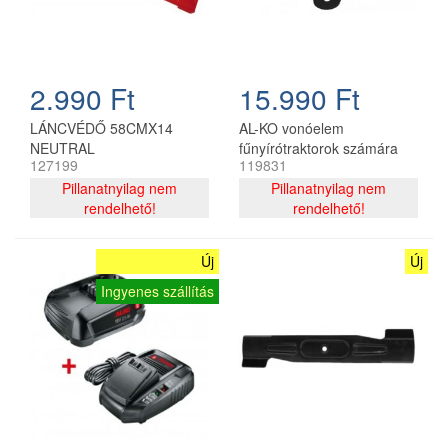
2.990 Ft
15.990 Ft
LÁNCVÉDŐ 58CMX14
AL-KO vonóelem
NEUTRAL
fűnyírótraktorok számára
127199
119831
Pillanatnyilag nem
Pillanatnyilag nem
rendelhető!
rendelhető!
Új
Új
Ingyenes szállítás