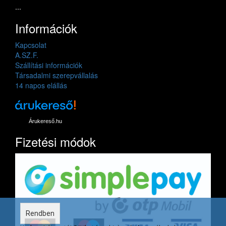
...
Információk
Kapcsolat
A.SZ.F.
Szállítási információk
Társadalmi szerepvállalás
14 napos elállás
Árukereső.hu
Fizetési módok
Rendben