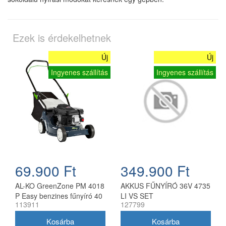
Ezek is érdekelhetnek
Új
Új
Ingyenes szállítás
Ingyenes szállítás
69.900 Ft
349.900 Ft
AL-KO GreenZone PM 4018
AKKUS FŰNYÍRÓ 36V 4735
P Easy benzines fűnyíró 40
LI VS SET
113911
127799
cm