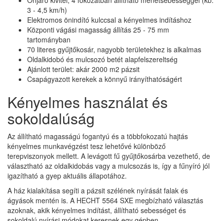
Önjáró kivitel, 4 fokozatban állítható menetsebességgel (kb.
3 - 4,5 km/h)
Elektromos önindító kulccsal a kényelmes indításhoz
Központi vágási magasság állítás 25 - 75 mm
tartományban
70 literes gyűjtőkosár, nagyobb területekhez is alkalmas
Oldalkidobó és mulcsozó betét alapfelszereltség
Ajánlott terület: akár 2000 m2 pázsit
Csapágyazott kerekek a könnyű irányíthatóságért
Kényelmes használat és
sokoldalúság
Az állítható magasságú fogantyú és a többfokozatú hajtás
kényelmes munkavégzést tesz lehetővé különböző
terepviszonyok mellett. A levágott fű gyűjtőkosárba vezethető, de
választható az oldalkidobás vagy a mulcsozás is, így a fűnyíró jól
igazítható a gyep aktuális állapotához.
A ház kialakítása segíti a pázsit szélének nyírását falak és
ágyások mentén is. A HECHT 5564 SXE megbízható választás
azoknak, akik kényelmes indítást, állítható sebességet és
sokoldalú nyírási módokat keresnek egy gépben.