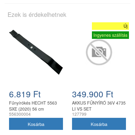
Ezek is érdekelhetnek
Új
Ingyenes szállítás
6.819 Ft
349.900 Ft
Fűnyírókés HECHT 5563
AKKUS FŰNYÍRÓ 36V 4735
SXE (2020) 56 cm
LI VS SET
556300004
127799