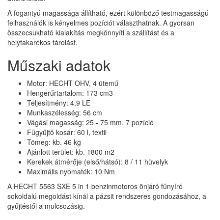
A fogantyú magassága állítható, ezért különböző testmagasságú
felhasználók is kényelmes pozíciót választhatnak. A gyorsan
összecsukható kialakítás megkönnyíti a szállítást és a
helytakarékos tárolást.
Műszaki adatok
Motor: HECHT OHV, 4 ütemű
Hengerűrtartalom: 173 cm3
Teljesítmény: 4,9 LE
Munkaszélesség: 56 cm
Vágási magasság: 25 - 75 mm, 7 pozíció
Fűgyűjtő kosár: 60 l, textil
Tömeg: kb. 46 kg
Ajánlott terület: kb. 1800 m2
Kerekek átmérője (első/hátsó): 8 / 11 hüvelyk
Maximális nyomaték: 10 Nm
A HECHT 5563 SXE 5 in 1 benzinmotoros önjáró fűnyíró
sokoldalú megoldást kínál a pázsit rendszeres gondozásához, a
gyűjtéstől a mulcsozásig.