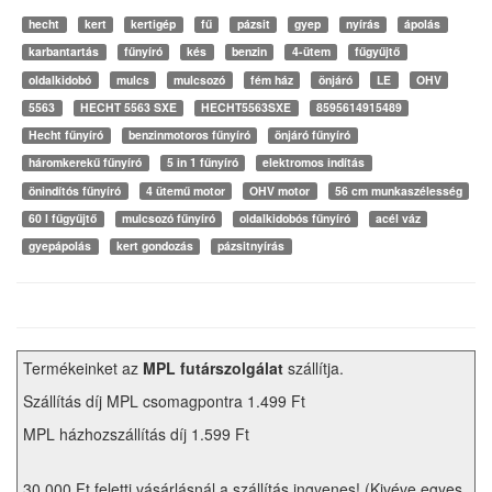
hecht
kert
kertigép
fű
pázsit
gyep
nyírás
ápolás
karbantartás
fűnyíró
kés
benzin
4-ütem
fűgyűjtő
oldalkidobó
mulcs
mulcsozó
fém ház
önjáró
LE
OHV
5563
HECHT 5563 SXE
HECHT5563SXE
8595614915489
Hecht fűnyíró
benzinmotoros fűnyíró
önjáró fűnyíró
háromkerekű fűnyíró
5 in 1 fűnyíró
elektromos indítás
önindítós fűnyíró
4 ütemű motor
OHV motor
56 cm munkaszélesség
60 l fűgyűjtő
mulcsozó fűnyíró
oldalkidobós fűnyíró
acél váz
gyepápolás
kert gondozás
pázsitnyírás
Termékeinket az
MPL futárszolgálat
szállítja.
Szállítás díj MPL csomagpontra 1.499 Ft
MPL házhozszállítás díj 1.599 Ft
30.000 Ft feletti vásárlásnál a szállítás ingyenes! (Kivéve egyes