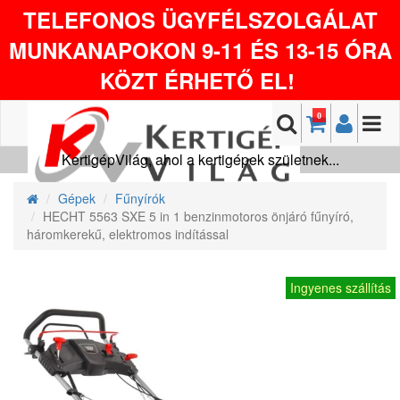
TELEFONOS ÜGYFÉLSZOLGÁLAT
MUNKANAPOKON 9-11 ÉS 13-15 ÓRA
KÖZT ÉRHETŐ EL!
0
KertigépVilág, ahol a kertigépek születnek...
Gépek
Fűnyírók
HECHT 5563 SXE 5 in 1 benzinmotoros önjáró fűnyíró,
háromkerekű, elektromos indítással
Ingyenes szállítás