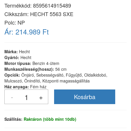
Termékkód:
8595614915489
Cikkszám:
HECHT 5563 SXE
Polc: NP
Ár:
214.989 Ft
Márka:
Hecht
Gyártó:
Hecht
Motor típusa:
Benzin 4-ütem
Munkaszélesség(hossz):
56 cm
Opciók:
Önjáró, Sebességváltó, Fűgyűjtő, Oldalkidobó,
Mulcsozó, Önindító, Központi magasságállítás
Ház anyaga:
Fém ház
Szállítás:
Raktáron (több mint 10db)