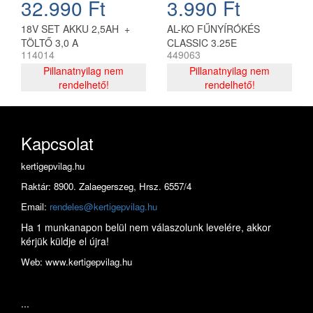
32.990 Ft
3.990 Ft
18V SET AKKU 2,5AH +
AL-KO FŰNYÍRÓKÉS
TÖLTŐ 3,0 A
CLASSIC 3.25E
114014
449063
Pillanatnyilag nem
Pillanatnyilag nem
rendelhető!
rendelhető!
Kapcsolat
kertigepvilag.hu
Raktár: 8900. Zalaegerszeg, Hrsz. 6557/4
Email:
rendeles@kertigepvilag.hu
Ha 1 munkanapon belül nem válaszolunk levelére, akkor
kérjük küldje el újra!
Web: www.kertigepvilag.hu
...