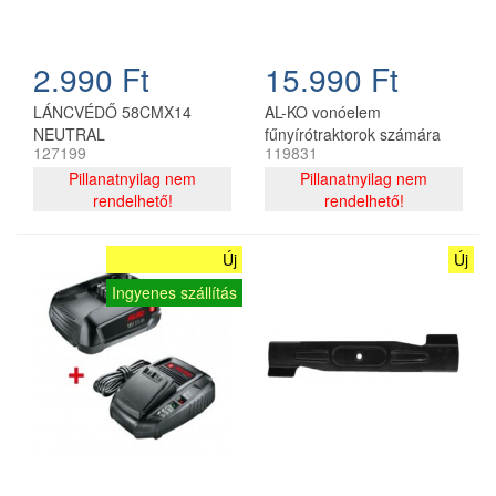
2.990 Ft
15.990 Ft
LÁNCVÉDŐ 58CMX14
AL-KO vonóelem
NEUTRAL
fűnyírótraktorok számára
127199
119831
Pillanatnyilag nem
Pillanatnyilag nem
rendelhető!
rendelhető!
Új
Új
Ingyenes szállítás