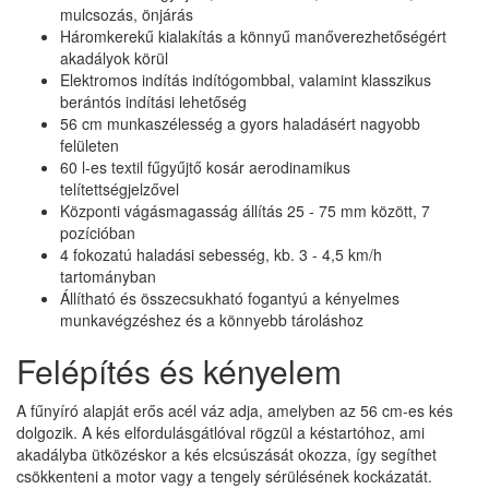
mulcsozás, önjárás
Háromkerekű kialakítás a könnyű manőverezhetőségért
akadályok körül
Elektromos indítás indítógombbal, valamint klasszikus
berántós indítási lehetőség
56 cm munkaszélesség a gyors haladásért nagyobb
felületen
60 l-es textil fűgyűjtő kosár aerodinamikus
telítettségjelzővel
Központi vágásmagasság állítás 25 - 75 mm között, 7
pozícióban
4 fokozatú haladási sebesség, kb. 3 - 4,5 km/h
tartományban
Állítható és összecsukható fogantyú a kényelmes
munkavégzéshez és a könnyebb tároláshoz
Felépítés és kényelem
A fűnyíró alapját erős acél váz adja, amelyben az 56 cm-es kés
dolgozik. A kés elfordulásgátlóval rögzül a késtartóhoz, ami
akadályba ütközéskor a kés elcsúszását okozza, így segíthet
csökkenteni a motor vagy a tengely sérülésének kockázatát.