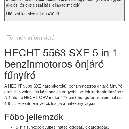
akciós, és extra szállítási díjas termékek)
Utánvét kezelés díja: +400 Ft
Termék információ
HECHT 5563 SXE 5 in 1
benzinmotoros önjáró
fűnyíró
A HECHT 5563 SXE háromkerekű, benzinmotoros önjáró fűnyíró
praktikus választás közepes és nagyobb kertek karbantartásához.
A 4 ütemű HECHT OHV motor 173 cm3 hengerűrtartalommal és
4,9 LE teljesítménnyel biztosítja a hatékony vágást.
Főbb jellemzők
5 in 1 funkció: gyűjtés, hátsó kidobás, oldalkidobás,