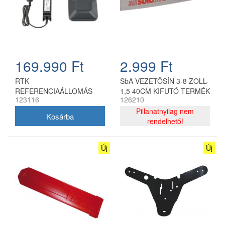
169.990 Ft
2.999 Ft
RTK
SbA VEZETŐSÍN 3-8 ZOLL-
REFERENCIAÁLLOMÁS
1,5 40CM KIFUTÓ TERMÉK
123116
126210
Pillanatnyilag nem
rendelhető!
Új
Új