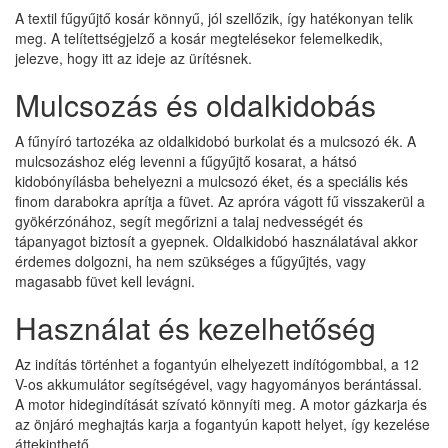
A textil fűgyűjtő kosár könnyű, jól szellőzik, így hatékonyan telik
meg. A telítettségjelző a kosár megtelésekor felemelkedik,
jelezve, hogy itt az ideje az ürítésnek.
Mulcsozás és oldalkidobás
A fűnyíró tartozéka az oldalkidobó burkolat és a mulcsozó ék. A
mulcsozáshoz elég levenni a fűgyűjtő kosarat, a hátsó
kidobónyílásba behelyezni a mulcsozó éket, és a speciális kés
finom darabokra aprítja a füvet. Az apróra vágott fű visszakerül a
gyökérzónához, segít megőrizni a talaj nedvességét és
tápanyagot biztosít a gyepnek. Oldalkidobó használatával akkor
érdemes dolgozni, ha nem szükséges a fűgyűjtés, vagy
magasabb füvet kell levágni.
Használat és kezelhetőség
Az indítás történhet a fogantyún elhelyezett indítógombbal, a 12
V-os akkumulátor segítségével, vagy hagyományos berántással.
A motor hidegindítását szívató könnyíti meg. A motor gázkarja és
az önjáró meghajtás karja a fogantyún kapott helyet, így kezelése
áttekinthető.