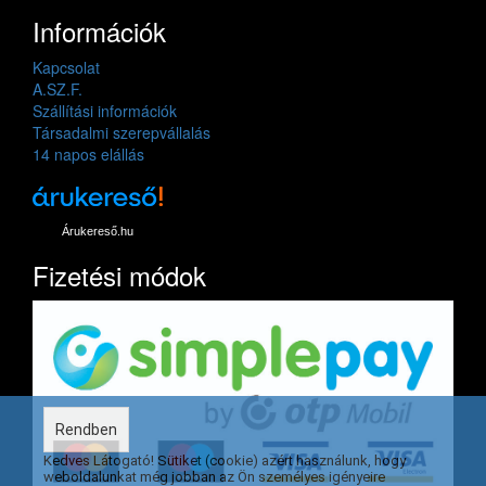
Információk
Kapcsolat
A.SZ.F.
Szállítási információk
Társadalmi szerepvállalás
14 napos elállás
Árukereső.hu
Fizetési módok
Rendben
Kedves Látogató! Sütiket (cookie) azért használunk, hogy
weboldalunkat még jobban az Ön személyes igényeire