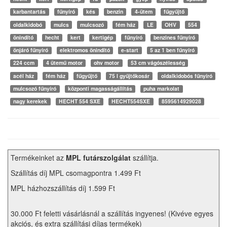
karbantartás
fűnyíró
kés
benzin
4-ütem
fűgyűjtő
oldalkidobó
mulcs
mulcsozó
fém ház
LE
OHV
554
önindító
hecht
kert
kertigép
fűnyíró
benzines fűnyíró
önjáró fűnyíró
elektromos önindító
e-start
5 az 1 ben fűnyíró
224 ccm
4 ütemű motor
ohv motor
53 cm vágószélesség
acél ház
fém ház
fűgyűjtő
75 l gyűjtőkosár
oldalkidobós fűnyíró
mulcsozó fűnyíró
központi magasságállítás
puha markolat
nagy kerekek
HECHT 554 SXE
HECHT554SXE
8595614929028
Termékeinket az
MPL futárszolgálat
szállítja.
Szállítás díj MPL csomagpontra 1.499 Ft
MPL házhozszállítás díj 1.599 Ft
30.000 Ft feletti vásárlásnál a szállítás ingyenes! (Kivéve egyes
akciós, és extra szállítási díjas termékek)