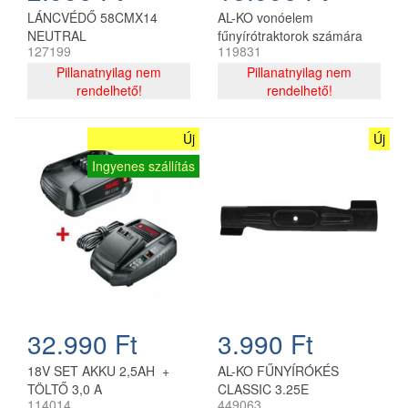
LÁNCVÉDŐ 58CMX14
AL-KO vonóelem
NEUTRAL
fűnyírótraktorok számára
127199
119831
Pillanatnyilag nem
Pillanatnyilag nem
rendelhető!
rendelhető!
Új
Új
Ingyenes szállítás
32.990 Ft
3.990 Ft
18V SET AKKU 2,5AH +
AL-KO FŰNYÍRÓKÉS
TÖLTŐ 3,0 A
CLASSIC 3.25E
114014
449063