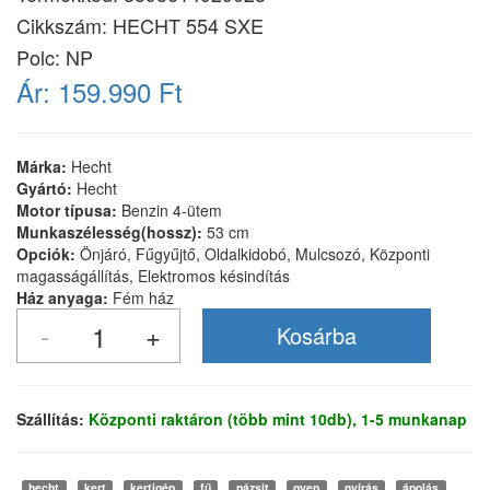
Cikkszám:
HECHT 554 SXE
Polc: NP
Ár:
159.990 Ft
Márka:
Hecht
Gyártó:
Hecht
Motor típusa:
Benzin 4-ütem
Munkaszélesség(hossz):
53 cm
Opciók:
Önjáró, Fűgyűjtő, Oldalkidobó, Mulcsozó, Központi
magasságállítás, Elektromos késindítás
Ház anyaga:
Fém ház
Szállítás:
Központi raktáron (több mint 10db), 1-5 munkanap
hecht
kert
kertigép
fű
pázsit
gyep
nyírás
ápolás