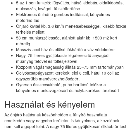
5 az 1 ben funkció: fűgyűjtés, hátsó kidobás, oldalkidobás,
mulcsozás, levágott fű szétterítése
Elektromos önindító gombos indítással, kényelmes
motorindítás
Önjáró kivitel kb. 3,6 km/h menetsebességgel, kisebb fizikai
terhelés mellett
53 cm munkaszélesség, ajánlott akár kb. 1500 m2 kert
méretig
Masszív acél ház és elülső lökhárító a váz védelmére
Nagy, 75 literes gyűjtőkosár légáteresztő anyagból,
műanyag tetővel és töltésjelzővel
Központi vágásmagasság állítás 25–75 mm tartományban
Golyóscsapágyazott kerekek: elöl 8 coll, hátul 10 coll az
egyszerűbb manőverezhetőségért
Gyorsan összecsukható, puha borítású tolókar a
kényelmes munkavégzésért és helytakarékos tárolásért
Használat és kényelem
Az önjáró hajtásnak köszönhetően a fűnyíró használata
emelkedőn vagy nagyobb területen is kényelmes, a kezelőnek
nem kell a gépet tolni. A nagy 75 literes gyűjtőkosár ritkább ürítést