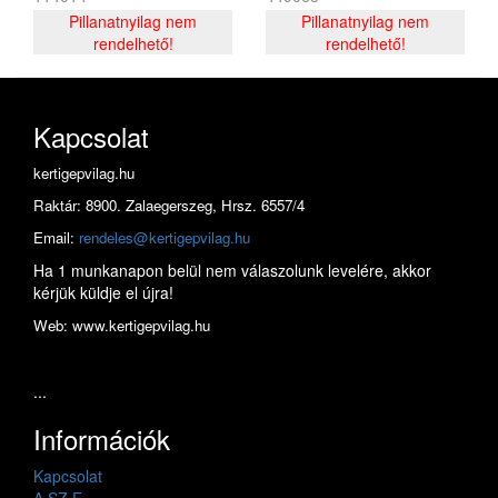
Pillanatnyilag nem
Pillanatnyilag nem
rendelhető!
rendelhető!
Kapcsolat
kertigepvilag.hu
Raktár: 8900. Zalaegerszeg, Hrsz. 6557/4
Email:
rendeles@kertigepvilag.hu
Ha 1 munkanapon belül nem válaszolunk levelére, akkor
kérjük küldje el újra!
Web: www.kertigepvilag.hu
...
Információk
Kapcsolat