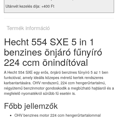
Utánvét kezelés díja: +400 Ft
Termék információ
Hecht 554 SXE 5 in 1
benzines önjáró fűnyíró
224 ccm önindítóval
A Hecht 554 SXE egy erős, önjáró benzines fűnyíró 5 az 1 ben
funkcióval, amely ideális közepes méretű kertek rendszeres
karbantartására. OHV rendszerű, 224 ccm hengerűrtartalmú,
négyütemű benzinmotor gondoskodik a megbízható hajtásról és a
megfelelő nyomatékról sűrűbb fű esetén is.
Főbb jellemzők
OHV benzines motor 224 ccm hengerűrtartalommal