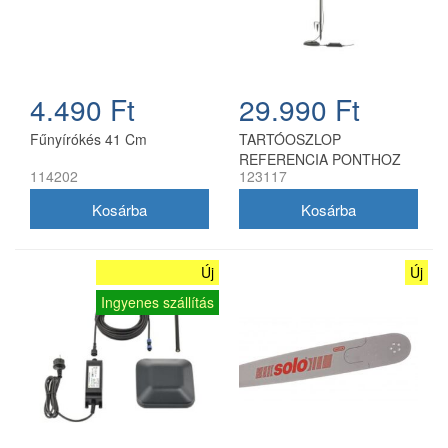
4.490 Ft
29.990 Ft
Fűnyírókés 41 Cm
TARTÓOSZLOP
REFERENCIA PONTHOZ
114202
123117
Új
Új
Ingyenes szállítás