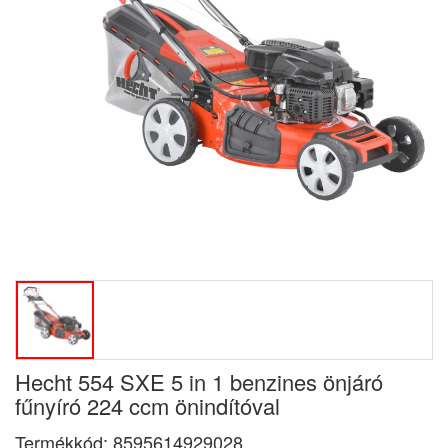
Hecht 554 SXE 5 in 1 benzines önjáró
fűnyíró 224 ccm önindítóval
Termékkód:
8595614929028