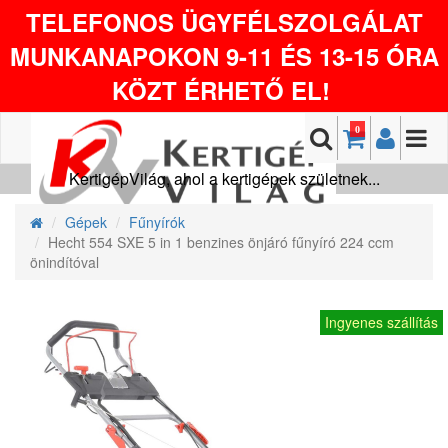
TELEFONOS ÜGYFÉLSZOLGÁLAT
MUNKANAPOKON 9-11 ÉS 13-15 ÓRA
KÖZT ÉRHETŐ EL!
0
KertigépVilág, ahol a kertigépek születnek...
Gépek
Fűnyírók
Hecht 554 SXE 5 in 1 benzines önjáró fűnyíró 224 ccm
önindítóval
Ingyenes szállítás