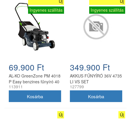
Új
Új
Ingyenes szállítás
Ingyenes szállítás
69.900 Ft
349.900 Ft
AL-KO GreenZone PM 4018
AKKUS FŰNYÍRÓ 36V 4735
P Easy benzines fűnyíró 40
LI VS SET
113911
127799
cm
Új
Új