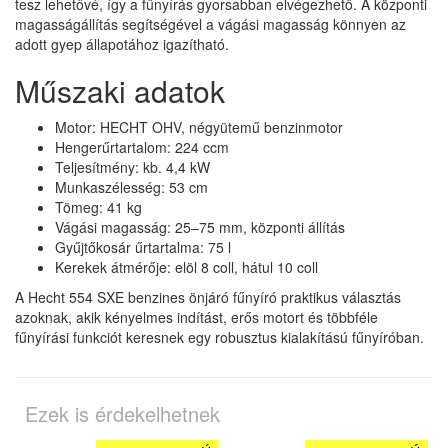
tesz lehetővé, így a fűnyírás gyorsabban elvégezhető. A központi
magasságállítás segítségével a vágási magasság könnyen az
adott gyep állapotához igazítható.
Műszaki adatok
Motor: HECHT OHV, négyütemű benzinmotor
Hengerűrtartalom: 224 ccm
Teljesítmény: kb. 4,4 kW
Munkaszélesség: 53 cm
Tömeg: 41 kg
Vágási magasság: 25–75 mm, központi állítás
Gyűjtőkosár űrtartalma: 75 l
Kerekek átmérője: elöl 8 coll, hátul 10 coll
A Hecht 554 SXE benzines önjáró fűnyíró praktikus választás
azoknak, akik kényelmes indítást, erős motort és többféle
fűnyírási funkciót keresnek egy robusztus kialakítású fűnyíróban.
Ezek is érdekelhetnek