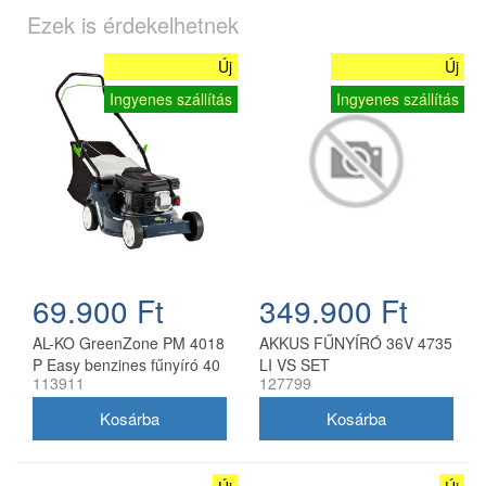
Ezek is érdekelhetnek
Új
Új
Ingyenes szállítás
Ingyenes szállítás
69.900 Ft
349.900 Ft
AL-KO GreenZone PM 4018
AKKUS FŰNYÍRÓ 36V 4735
P Easy benzines fűnyíró 40
LI VS SET
113911
127799
cm