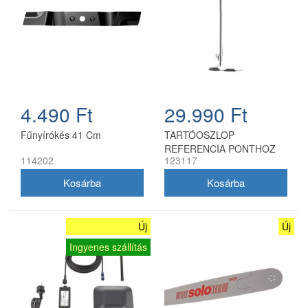
4.490 Ft
29.990 Ft
Fűnyírókés 41 Cm
TARTÓOSZLOP
REFERENCIA PONTHOZ
114202
123117
Új
Új
Ingyenes szállítás