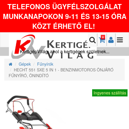
TELEFONOS ÜGYFÉLSZOLGÁLAT
MUNKANAPOKON 9-11 ÉS 13-15 ÓRA
KÖZT ÉRHETŐ EL!
0
KertigépVilág, ahol a kertigépek születnek...
Gépek
Fűnyírók
HECHT 551 SXE 5 IN 1 - BENZINMOTOROS ÖNJÁRÓ
FŰNYÍRÓ, ÖNINDÍTÓ
Ingyenes szállítás