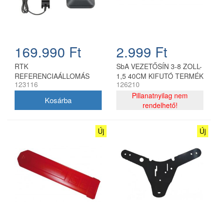
169.990 Ft
2.999 Ft
RTK
SbA VEZETŐSÍN 3-8 ZOLL-
REFERENCIAÁLLOMÁS
1,5 40CM KIFUTÓ TERMÉK
123116
126210
Pillanatnyilag nem
rendelhető!
Új
Új