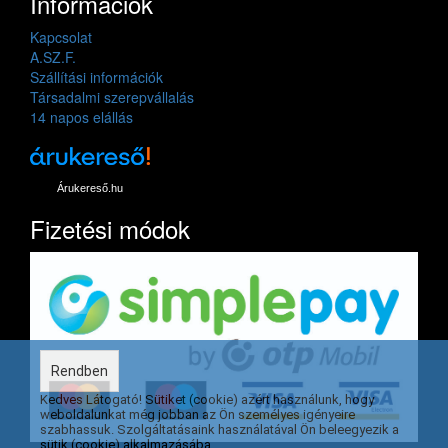
Információk
Kapcsolat
A.SZ.F.
Szállítási információk
Társadalmi szerepvállalás
14 napos elállás
Árukereső.hu
Fizetési módok
Rendben
Kedves Látogató! Sütiket (cookie) azért használunk, hogy
weboldalunkat még jobban az Ön személyes igényeire
szabhassuk. Szolgáltatásaink használatával Ön beleegyezik a
sütik (cookie) alkalmazásába.