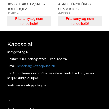
18V SET AKKU 2,5AH +
AL-KO FŰNYÍRÓKÉS
TÖLTŐ 3,0 A
CLASSIC 3.25E
114014
449063
Pillanatnyilag nem
Pillanatnyilag nem
rendelhető!
rendelhető!
Kapcsolat
kertigepvilag.hu
Raktár: 8900. Zalaegerszeg, Hrsz. 6557/4
Email:
rendeles@kertigepvilag.hu
Ha 1 munkanapon belül nem válaszolunk levelére, akkor
kérjük küldje el újra!
Web: www.kertigepvilag.hu
...