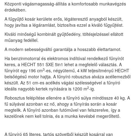
Központi vágásmagasság-állítás a komfortosabb munkavégzés
érdekében.
A fűgyűjtő kosár kerülete erős, légáteresztő anyagból készült,
hogy javítsa a légáramlást, biztosítva ezzel a kiváló fűgyűjtést.
Kiváló minőségű kombinált gyűjtőedény, töltésjelzéssel ellátott
műanyag fedéllel.
A modern sebességváltó garantálja a hosszabb élettartamot.
Ha benzinmotorral és elektromos indítóval rendelkező fűnyírót
keres, a HECHT 551 SXE 5in1 lehet a megfelelő választás. A
3
fűnyírót egy 196 cm
-es, négyütemű, 4 kW teljesítményű HECHT
belsőégésű motor hajtja. A fűnyíró robusztus alváza acéllemezből
készült. Az 51 cm-es acélkés vágási szélességével a fűnyíró
2
ideális nagyobb kertek nyírására is 1200 m
-ig.
Robosztus felépítése ellenére a fűnyíró súlya mindössze 40 kg. A
fű súlyával azonban ez nő, ahogy a fűnyírás során a kosár
megtelik. A fűnyíró azonban futóművel van felszerelve, így a
kezelőnek nem kell tolnia, és a munka kevésbé megerőltető.
A fűnyíró 65 literes, tartós szövetből készült kosárral van