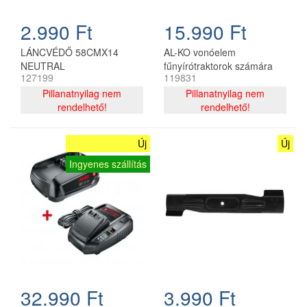
2.990 Ft
15.990 Ft
LÁNCVÉDŐ 58CMX14
AL-KO vonóelem
NEUTRAL
fűnyírótraktorok számára
127199
119831
Pillanatnyilag nem
Pillanatnyilag nem
rendelhető!
rendelhető!
Új
Új
Ingyenes szállítás
32.990 Ft
3.990 Ft