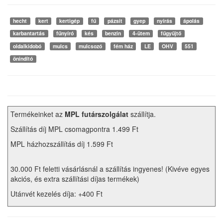
hecht
kert
kertigép
fű
pázsit
gyep
nyírás
ápolás
karbantartás
fűnyíró
kés
benzin
4-ütem
fűgyűjtő
oldalkidobó
mulcs
mulcsozó
fém ház
LE
OHV
551
önindító
Termékeinket az
MPL futárszolgálat
szállítja.
Szállítás díj MPL csomagpontra 1.499 Ft
MPL házhozszállítás díj 1.599 Ft
30.000 Ft feletti vásárlásnál a szállítás ingyenes! (Kivéve egyes
akciós, és extra szállítási díjas termékek)
Utánvét kezelés díja: +400 Ft