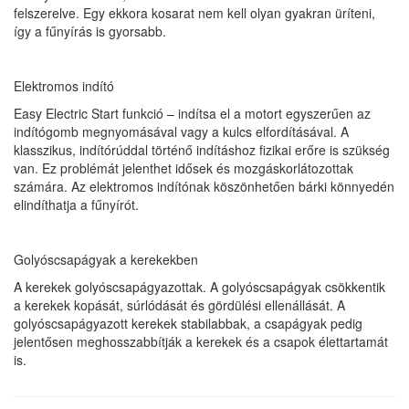
felszerelve. Egy ekkora kosarat nem kell olyan gyakran üríteni,
így a fűnyírás is gyorsabb.
Elektromos indító
Easy Electric Start funkció – indítsa el a motort egyszerűen az
indítógomb megnyomásával vagy a kulcs elfordításával. A
klasszikus, indítórúddal történő indításhoz fizikai erőre is szükség
van. Ez problémát jelenthet idősek és mozgáskorlátozottak
számára. Az elektromos indítónak köszönhetően bárki könnyedén
elindíthatja a fűnyírót.
Golyóscsapágyak a kerekekben
A kerekek golyóscsapágyazottak. A golyóscsapágyak csökkentik
a kerekek kopását, súrlódását és gördülési ellenállását. A
golyóscsapágyazott kerekek stabilabbak, a csapágyak pedig
jelentősen meghosszabbítják a kerekek és a csapok élettartamát
is.