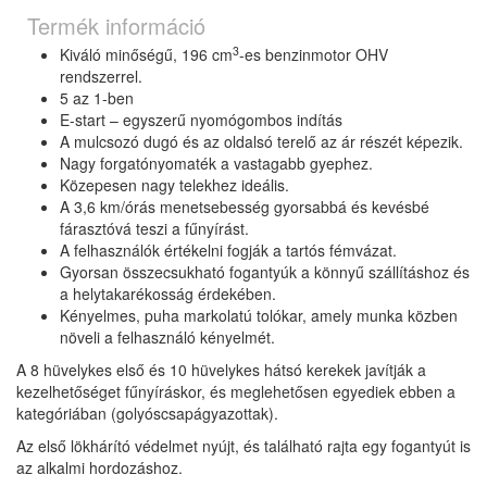
Termék információ
3
Kiváló minőségű, 196 cm
-es benzinmotor OHV
rendszerrel.
5 az 1-ben
E-start – egyszerű nyomógombos indítás
A mulcsozó dugó és az oldalsó terelő az ár részét képezik.
Nagy forgatónyomaték a vastagabb gyephez.
Közepesen nagy telekhez ideális.
A 3,6 km/órás menetsebesség gyorsabbá és kevésbé
fárasztóvá teszi a fűnyírást.
A felhasználók értékelni fogják a tartós fémvázat.
Gyorsan összecsukható fogantyúk a könnyű szállításhoz és
a helytakarékosság érdekében.
Kényelmes, puha markolatú tolókar, amely munka közben
növeli a felhasználó kényelmét.
A 8 hüvelykes első és 10 hüvelykes hátsó kerekek javítják a
kezelhetőséget fűnyíráskor, és meglehetősen egyediek ebben a
kategóriában (golyóscsapágyazottak).
Az első lökhárító védelmet nyújt, és található rajta egy fogantyút is
az alkalmi hordozáshoz.